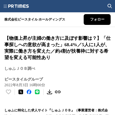
株式会社ビースタイル ホールディングス
フォロー
【物価上昇が主婦の働き方に及ぼす影響は？】「仕
事探しへの意欲が高まった」68.4%／5人に1人が、
実際に働き方を変えた／約4割が扶養枠に対する希
望を変える可能性あり
しゅふＪＯＢ調べ
ビースタイルグループ
2022年8月3日 16時00分
い
い
ね
！
しゅふに特化した求人サイト『しゅふＪＯＢ』（事業運営者：株式会