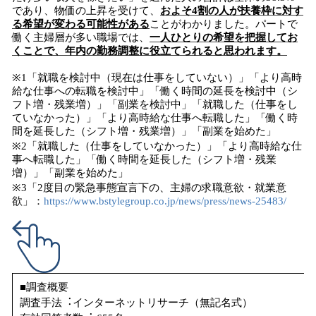
であり、物価の上昇を受けて、
およそ4割の人が扶養枠に対す
る希望が変わる可能性がある
ことがわかりました。パートで
働く主婦層が多い職場では、
一人ひとりの希望を把握してお
くことで、年内の勤務調整に役立てられると思われます。
※1「就職を検討中（現在は仕事をしていない）」「より高時
給な仕事への転職を検討中」「働く時間の延長を検討中（シ
フト増・残業増）」「副業を検討中」「就職した（仕事をし
ていなかった）」「より高時給な仕事へ転職した」「働く時
間を延長した（シフト増・残業増）」「副業を始めた」
※2「就職した（仕事をしていなかった）」「より高時給な仕
事へ転職した」「働く時間を延長した（シフト増・残業
増）」「副業を始めた」
※3「2度目の緊急事態宣言下の、主婦の求職意欲・就業意
欲」：
https://www.bstylegroup.co.jp/news/press/news-25483/
■調査概要
調査⼿法︓インターネットリサーチ（無記名式）