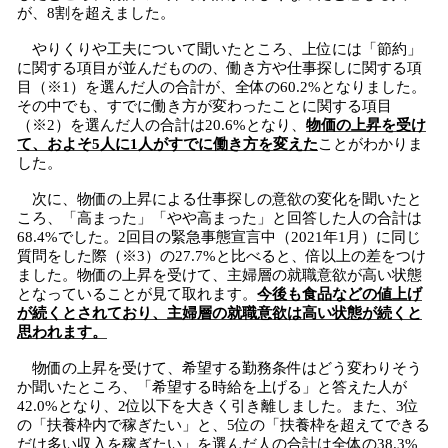
が、8割を超えました。
やりくりや工夫について聞いたところ、上位には「節約」
に関する項目が並んだものの、働き方や仕事探しに関する項
目（※1）を選んだ人の合計が、全体の60.2%となりました。
その中でも、すでに働き方が変わったことに関する項目
（※2）を選んだ人の合計は20.6%となり、
物価の上昇を受け
て、およそ5人に1人がすでに働き方を変えた
ことがわかりま
した。
次に、物価の上昇による仕事探しの意欲の変化を聞いたと
ころ、「高まった」「やや高まった」と回答した人の合計は
68.4%でした。2回目の緊急事態宣言中（2021年1月）に同じ
質問をした際（※3）の27.7%と比べると、倍以上の差をつけ
ました。物価の上昇を受けて、主婦層の就職意欲が高い状態
となっていることが見て取れます。
今後も食品などの値上げ
が続くとされており、主婦層の就職意欲は高い状態が続くと
思われます。
物価の上昇を受けて、希望する勤務条件はどう変わりそう
か聞いたところ、「希望する時給を上げる」と答えた人が
42.0%となり、2位以下を大きく引き離しました。また、3位
の「扶養枠内で稼ぎたい」と、5位の「扶養枠を超えてできる
だけ多い収入を稼ぎたい」を選んだ人の合計は全体の38.3%