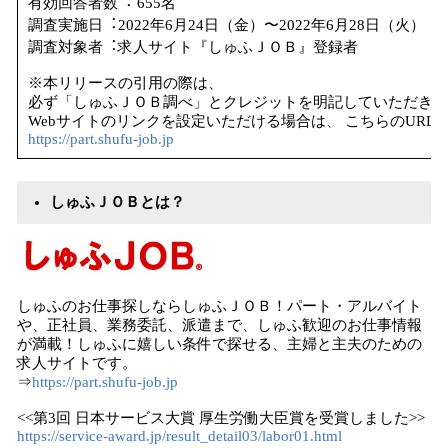
有効回答者数︓ 655名
調査実施日︓2022年6月24日（金）〜2022年6月28日（火）
調査対象者︓求人サイト『しゅふＪＯＢ』登録者
※本リリースの引用の際は、
必ず「しゅふＪＯＢ調べ」とクレジットを明記していただきま
Webサイトのリンクを設定いただける場合は、 こちらのURL
https://part.shufu-job.jp
しゅふＪＯＢとは？
しゅふのお仕事探しならしゅふＪＯＢ！パート・アルバイト
や、正社員、業務委託、派遣まで、しゅふ歓迎のお仕事情報
が満載！しゅふに嬉しい条件で探せる、主婦と主夫のための
求人サイトです。
⇒
https://part.shufu-job.jp
<<第3回 日本サービス大賞 厚生労働大臣賞を受賞しました>>
https://service-award.jp/result_detail03/labor01.html