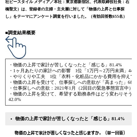
数
社ビースタイル メディア／本社：東京都新宿区、代表取締役社長：石
を
橋聖文）は、登録者の主婦・主夫層に対して「物価の上昇と仕事探
読
し」をテーマにアンケート調査を行いました。（有効回答数655名）
み
込
■調査結果概要
み
中
で
す
・物価の上昇で家計が苦しくなったと「感じる」81.4%
・1ヶ月あたりの家計への影響 1位「1万円～2万円未満」44.7
・やりくりや工夫 1位「衣料・化粧品にかかる費用を抑えている
・物価の上昇を受けて、仕事探しへの意欲が「高まった」68.4
・仕事探しへの意欲：2021年1月（2回目の緊急事態宣言中）
・物価の上昇を受けて、希望する勤務条件はどう変わりそうか
42.0%
物価の上昇で家計が苦しくなったと「感じる」81.4%