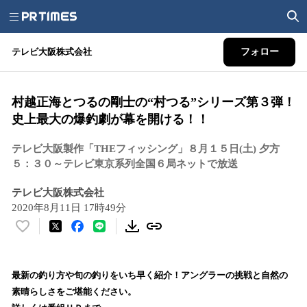
テレビ大阪株式会社
フォロー
村越正海とつるの剛士の“村つる”シリーズ第３弾！
史上最大の爆釣劇が幕を開ける！！
テレビ大阪製作「THEフィッシング」８月１５日(土) 夕方
５：３０～テレビ東京系列全国６局ネットで放送
テレビ大阪株式会社
2020年8月11日 17時49分
い
い
ね
！
最新の釣り方や旬の釣りをいち早く紹介！アングラーの挑戦と自然の
数
素晴らしさをご堪能ください。
を