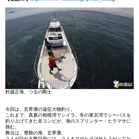
村越正海、つるの剛士
今回は、玄界灘の遠征大物釣り。
これまで、真夏の相模湾でシイラ。冬の東京湾でシーバスを
釣り上げてきた名コンビが、海のスプリンター・ヒラマサに
挑む。
舞台は、豊饒の海、玄界灘。
２人が訪れる数日前には、２１キロのヒラマサも上がってお