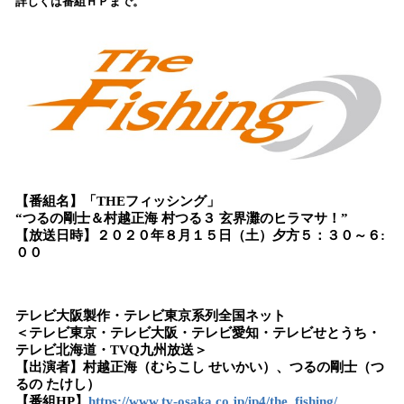
詳しくは番組ＨＰまで。
読
み
込
み
中
で
す
【番組名】「THEフィッシング」
“つるの剛士＆村越正海 村つる３ 玄界灘のヒラマサ！”
【放送日時】２０２０年８月１５日（土）夕方５：３０～６:
００
テレビ大阪製作・テレビ東京系列全国ネット
＜テレビ東京・テレビ大阪・テレビ愛知・テレビせとうち・
テレビ北海道・TVQ九州放送＞
【出演者】村越正海（むらこし せいかい）、つるの剛士（つ
るの たけし）
【番組HP】
https://www.tv-osaka.co.jp/ip4/the_fishing/