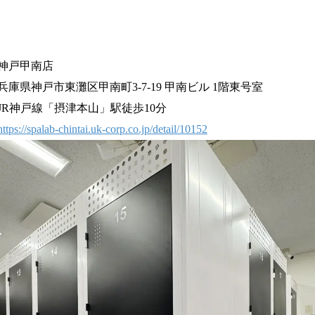
神戸甲南店
兵庫県神戸市東灘区甲南町3-7-19 甲南ビル 1階東号室
JR神戸線「摂津本山」駅徒歩10分
https://spalab-chintai.uk-corp.co.jp/detail/10152