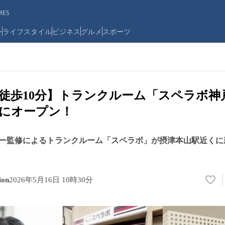
ES
ン
ライフスタイル
ビジネス
グルメ
スポーツ
徒歩10分】トランクルーム「スペラボ神
1日にオープン！
ー監修によるトランクルーム「スペラボ」が摂津本山駅近くに
on
2026年5月16日 10時30分
い
い
ね
！