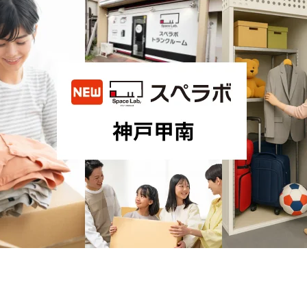
数
を
読
み
込
み
中
で
す