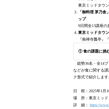
東京ミッドタウン
「御料理 茅乃舎
ップ
9日間全13講座
東京ミッドタウ
『南禅寺瓢亭』『そ
① 食の課題に挑
総勢36名・全14
などが食に関する課
ク形式で紹介します
日 程：2025年1月10
場 所：東京ミッドタウ
詳 細：
https://www