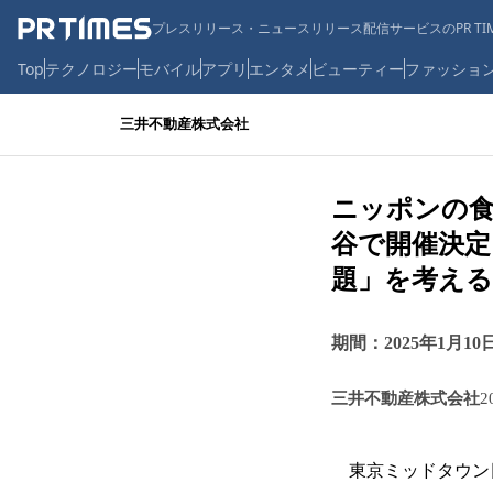
プレスリリース・ニュースリリース配信サービスのPR TIM
Top
テクノロジー
モバイル
アプリ
エンタメ
ビューティー
ファッショ
三井不動産株式会社
ニッポンの
谷で開催決定
題」を考える
期間：2025年1月1
三井不動産株式会社
2
東京ミッドタウン日比