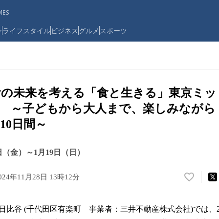
ES
ン
ライフスタイル
ビジネス
グルメ
スポーツ
食の未来を考える「食と生きる」東京ミッ
 ～子どもから大人まで、楽しみながら
10日間～
0日（金）～1月19日（日）
024年11月28日 13時12分
い
い
ね
谷 (千代田区有楽町 事業者：三井不動産株式会社)では、20
！