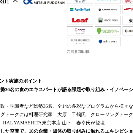
共同参加団体
ント実施のポイント
勢36名の食のエキスパートが語る課題や取り組み・イノベー
政・学識者など総勢36名、全14の多彩なプログラムから様々
ングトークには料理研究家 大原 千鶴氏、クロージングトー
HAL YAMASHITA東京本店 山下 春幸氏が登壇
した空間で、18の企業・団体の取り組みに触れるエキシビシ