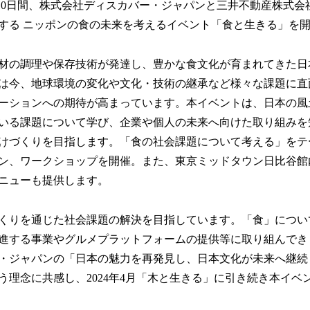
数
の10日間、株式会社ディスカバー・ジャパンと三井不動産株式会
を
する ニッポンの食の未来を考えるイベント「食と生きる」を
読
み
込
材の調理や保存技術が発達し、豊かな食文化が育まれてきた日
み
は今、地球環境の変化や文化・技術の継承など様々な課題に直
中
ーションへの期待が高まっています。本イベントは、日本の風
で
す
いる課題について学び、企業や個人の未来へ向けた取り組みを
けづくりを目指します。「食の社会課題について考える」をテ
ン、ワークショップを開催。また、東京ミッドタウン日比谷館
ニューも提供します。
くりを通じた社会課題の解決を目指しています。「食」につい
進する事業やグルメプラットフォームの提供等に取り組んでき
・ジャパンの「日本の魅力を再発見し、日本文化が未来へ継続
う理念に共感し、2024年4月「木と生きる」に引き続き本イベ