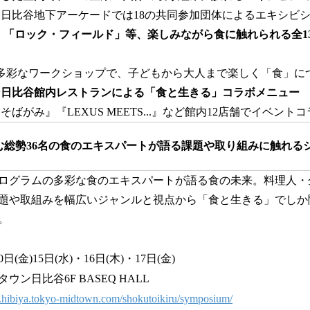
日比谷地下アーケードでは18の共同参加団体によるエキシビ
」「ロック・フィールド」等、楽しみながら食に触れられる全1
の多彩なワークショップで、子どもから大人まで楽しく「食」に
ン日比谷館内レストランによる「食と生きる」コラボメニュー
ばがみ』『LEXUS MEETS...』など館内12店舗でイベン
む総勢36名の食のエキスパートが語る課題や取り組みに触れる
プログラムの多彩な食のエキスパートが語る食の未来。料理人
題や取組みを幅広いジャンルと視点から「食と生きる」でしか
。
日(金)15日(水)・16日(木)・17日(金)
ン日比谷6F BASEQ HALL
.hibiya.tokyo-midtown.com/shokutoikiru/symposium/