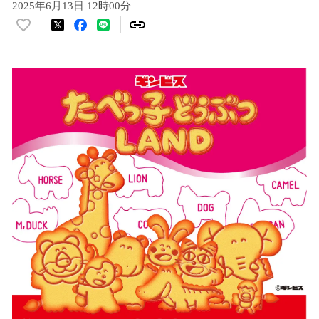
2025年6月13日 12時00分
い
い
ね
！
数
を
読
み
込
み
中
で
す