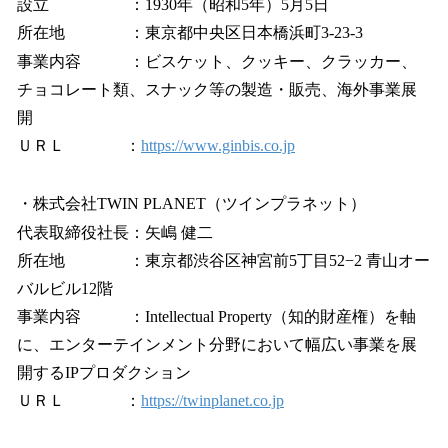
設立 ：1930年（昭和5年）5月5日
所在地 ：東京都中央区日本橋浜町3-23-3
事業内容 ：ビスケット、クッキー、クラッカー、
チョコレート類、スナック等の製造・販売、海外事業展
開
ＵＲＬ ：
https://www.ginbis.co.jp
・株式会社TWIN PLANET（ツインプラネット）
代表取締役社⻑：矢嶋 健二
所在地 ：東京都渋谷区神宮前5丁目52−2 青山オー
バルビル12階
事業内容 ：Intellectual Property（知的財産権）を軸
に、エンターテインメント分野において幅広い事業を展
開するIPプロダクション
ＵＲＬ ：
https://twinplanet.co.jp