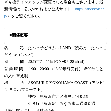
※今後ラインアップが変更となる場合もございます。最
新情報は、公式SNSおよび公式サイト（
https://tabekkoland.j
p/
）をご覧ください。
■開催概要
名 称：たべっ子どうぶつLAND（読み方：たべっこ
どうぶつらんど）
期 間：2025年7月11日(金)〜9月28日(日)
営 業 時 間：11:00～20:00 （18:30最終受付） ※90分ごと
の入れ替え制
場 所：ASOBUILD YOKOHAMA COAST（アソビ
ル ヨコハマコースト）／
神奈川県横浜市西区高島2-14-9 2階
※各線「横浜駅」みなみ東口通路直通、
「横浜駅」東口より徒歩2分