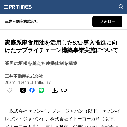
三井不動産株式会社
フォロー
家庭系廃食用油を活用したSAF導入推進に向
けたサプライチェーン構築事業実施について
業界の垣根を越えた連携体制を構築
三井不動産株式会社
2025年1月15日 15時33分
い
い
ね
！
株式会社セブン‐イレブン・ジャパン（以下、セブン‐イ
数
レブン・ジャパン）、株式会社イトーヨーカ堂（以下、
を
イトーヨーカ堂）、三井不動産レジデンシャル株式会社