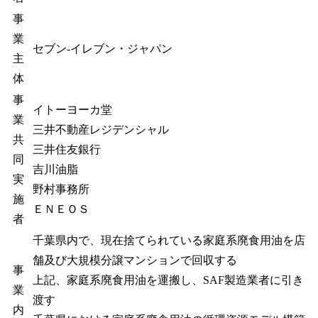
事
業
セブン‐イレブン・ジャパン
主
体
事
イトーヨーカ堂
業
三井不動産レジデンシャル
共
三井住友銀行
同
吉川油脂
実
野村事務所
施
ＥＮＥＯＳ
者
千葉県内で、現在捨てられている家庭系廃食用油を店
舗及び大規模分譲マンションで回収する
事
上記、家庭系廃食用油を運搬し、SAF製造業者に引き
業
渡す
内