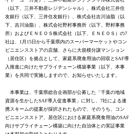
読
み
（以下、三井不動産レジデンシャル）、株式会社三井住
込
友銀行（以下、三井住友銀行）、株式会社吉川油脂（以
み
下、吉川油脂）、株式会社野村事務所（以下、野村事務
中
で
所）およびＥＮＥＯＳ株式会社（以下、ＥＮＥＯＳ）の7
す
社は、1月15日から千葉県内のスーパーマーケットやコン
ビニエンスストアの店舗、さらに大規模分譲マンション
（居住区）を拠点として、家庭系廃食用油の回収とSAF導
入推進に向けたサプライチェーン構築事業（以下、本事
業）を共同で実施しますので、お知らせいたします。
本事業は、千葉県総合企画部が公募した「千葉の地域
資源を生かしたSAF導入促進事業」に対し、7社による連
携スキームの提案が採択されたもので、そのうち、コン
ビニエンスストア、居住区における家庭系廃食用油のSAF
向けサプライチェーン構築に向けた自治体との実証事業