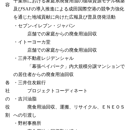
千葉県における家庭系廃食用油の循環資源モデル構築
容
及びSAFの導入推進による成田国際空港の競争力強化
を通じた地域貢献に向けた広報及び普及啓発活動
・セブン‐イレブン・ジャパン
店舗での家庭からの廃食用油回収
・イトーヨーカ堂
店舗での家庭からの廃食用油回収
・三井不動産レジデンシャル
「幕張ベイパーク」内大規模分譲マンションで
の居住者からの廃食用油回収
各
・三井住友銀行
社
プロジェクトコーディネート
の
・吉川油脂
役
廃食用油回収、運搬、リサイクル、ＥＮＥＯＳ
割
への引渡し
・野村事務所