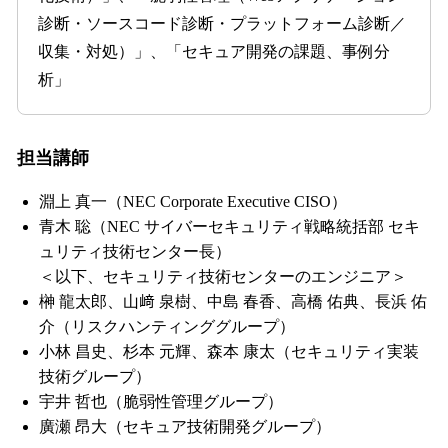
診断・ソースコード診断・プラットフォーム診断／
収集・対処）」、「セキュア開発の課題、事例分
析」
担当講師
淵上 真一（NEC Corporate Executive CISO）
青木 聡（NEC サイバーセキュリティ戦略統括部 セキ
ュリティ技術センター長）
＜以下、セキュリティ技術センターのエンジニア＞
榊 龍太郎、山﨑 泉樹、中島 春香、高橋 佑典、長浜 佑
介（リスクハンティンググループ）
小林 昌史、杉本 元輝、森本 康太（セキュリティ実装
技術グループ）
宇井 哲也（脆弱性管理グループ）
廣瀬 昂大（セキュア技術開発グループ）