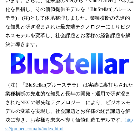
います。さらに、従来型のSIerから「Value Driver」への進
化を目指し、その価値提供モデルを「BluStellar(ブルース
テラ)」(注)として体系整理しました。業種横断の先進的
な知見と研ぎ澄まされた最先端テクノロジーによりビジ
ネスモデルを変革し、社会課題とお客様の経営課題を解
決に導きます。
（注）「BluStellar(ブルーステラ)」は実績に裏打ちされた
業種横断の先進的な知見と長年の開発・運用で研ぎ澄ま
されたNECの最先端テクノロジー により、ビジネスモ
デルの変革を実現し、社会課題とお客様の経営課題を解
決に導き、お客様を未来へ導く価値創造モデルです。
http
s://jpn.nec.com/dx/index.html