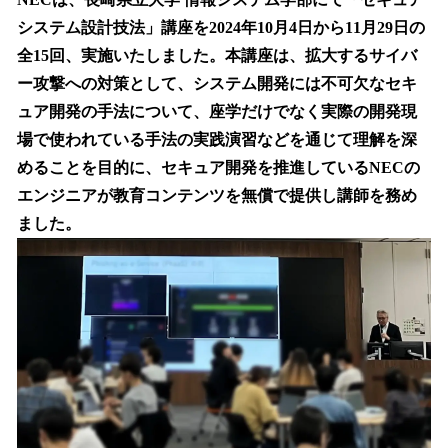
数
システム設計技法」講座を2024年10月4日から11月29日の
を
全15回、実施いたしました。本講座は、拡大するサイバ
読
み
ー攻撃への対策として、システム開発には不可欠なセキ
込
ュア開発の手法について、座学だけでなく実際の開発現
み
場で使われている手法の実践演習などを通じて理解を深
中
で
めることを目的に、セキュア開発を推進しているNECの
す
エンジニアが教育コンテンツを無償で提供し講師を務め
ました。