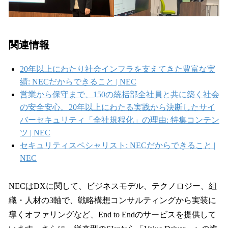
関連情報
20年以上にわたり社会インフラを支えてきた豊富な実
績: NECだからできること | NEC
営業から保守まで、150の統括部全社員と共に築く社会
の安全安心。20年以上にわたる実践から決断したサイ
バーセキュリティ「全社規程化」の理由: 特集コンテン
ツ | NEC
セキュリティスペシャリスト: NECだからできること |
NEC
NECはDXに関して、ビジネスモデル、テクノロジー、組
織・人材の3軸で、戦略構想コンサルティングから実装に
導くオファリングなど、End to Endのサービスを提供して