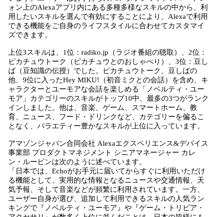
ォン上のAlexaアプリ内にある多種多様なスキルの中から、利
用したいスキルを選んで有効にすることにより、Alexaで利用
できる機能をご自身のライフスタイルに合わせてカスタマイ
ズできます。
上位3スキルは、1位：radiko.jp（ラジオ番組の聴取）、2位：
ピカチュウトーク（ピカチュウとのおしゃべり）、3位：豆し
ば（豆知識の伝授）でした。ピカチュウトーク、豆しばの
他、9位に入ったHey MIKU!（初音ミクとの会話）を含め、キ
ャラクターとユーモアな会話を楽しめる「ノベルティ・ユー
モア」カテゴリーのスキルがトップ10中、最多の3つがランク
インしました。他は、音楽、ゲーム、スマートホーム、教
育、ニュース、フード・ドリンクなど、カテゴリーを偏るこ
となく、バラエティー豊かなスキルが上位に入っています。
アマゾンジャパン合同会社 Alexaエクスペリエンス&デバイス
事業部 プロダクトマネジメント シニアマネージャー カレ
ン・ルービンは次のように述べています。
「日本では、Echoがお手元に届いてからすぐに利用いただけ
る機能として、実用的な情報となるニュースや交通情報、天
気予報、そして音楽などが頻繁に利用されています。一方、
ユーザー自身が選び、追加して利用できるスキルの人気ラン
キングで『ノベルティ・ユーモア』や『ゲーム・トリビア・