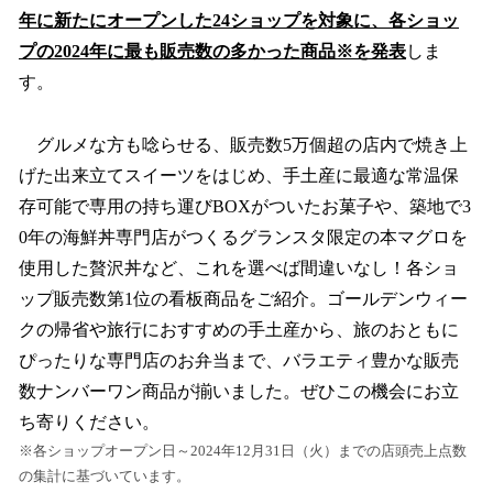
年に新たにオープンした24ショップを対象に、各ショッ
プの2024年に最も販売数の多かった商品※を発表
しま
す。
グルメな方も唸らせる、販売数5万個超の店内で焼き上
げた出来立てスイーツをはじめ、手土産に最適な常温保
存可能で専用の持ち運びBOXがついたお菓子や、築地で3
0年の海鮮丼専門店がつくるグランスタ限定の本マグロを
使用した贅沢丼など、これを選べば間違いなし！各ショ
ップ販売数第1位の看板商品をご紹介。ゴールデンウィー
クの帰省や旅行におすすめの手土産から、旅のおともに
ぴったりな専門店のお弁当まで、バラエティ豊かな販売
数ナンバーワン商品が揃いました。ぜひこの機会にお立
ち寄りください。
※各ショップオープン日～2024年12月31日（火）までの店頭売上点数
の集計に基づいています。