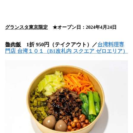
グランスタ東京限定
★オープン日：2024年4月24日
魯肉飯
1折 950円（テイクアウト）／
台湾料理専
門店 台湾１０１
（B1改札内 スクエア ゼロエリア）