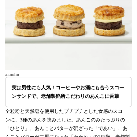
an and an
実は男性にも人気！コーヒーやお酒にも合うスコー
ンサンドで、老舗製餡所こだわりのあんこに舌鼓
全粒粉と天然塩を使用したプチプチとした食感のスコー
ンに、3種のあんを挟みました。あんこのみたっぷりの
「ひとり」、あんことバターが混ざった「であい」、あ
んことバターが二層になった「わかれ」の3種類。老舗製