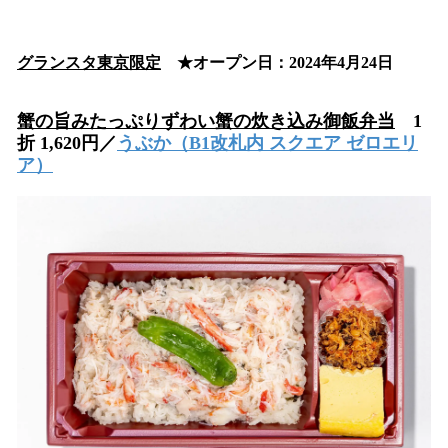
グランスタ東京限定
★オープン日：2024年4月24日
蟹の旨みたっぷりずわい蟹の炊き込み御飯弁当
1
折 1,620円／
うぶか
（B1改札内 スクエア ゼロエリ
ア）