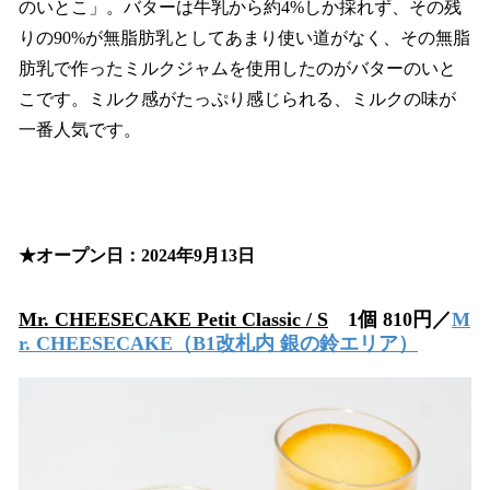
のいとこ」。バターは牛乳から約4%しか採れず、その残
りの90%が無脂肪乳としてあまり使い道がなく、その無脂
肪乳で作ったミルクジャムを使用したのがバターのいと
こです。ミルク感がたっぷり感じられる、ミルクの味が
一番人気です。
★オープン日：2024年9月13日
Mr. CHEESECAKE Petit Classic / S
1個 810円／
M
r. CHEESECAKE
（B1改札内 銀の鈴エリア）