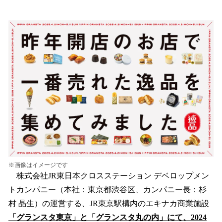
い
ね
！
数
を
読
み
込
み
中
で
す
※画像はイメージです
株式会社JR東日本クロスステーション デベロップメン
トカンパニー（本社：東京都渋谷区、カンパニー長：杉
村 晶生）の運営する、JR東京駅構内のエキナカ商業施設
「グランスタ東京」と「グランスタ丸の内」にて、2024