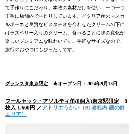
て手作りにこだわり、本物の素材だけを使い、一つ一つ
丁寧に店舗内で手作りしています。イタリア産のマスカ
ルポーネと良質なピスタチオを合わせたクリームの下に
はラズベリー入りのクリーム。食べるごとに味の変化が
楽しいプレミアムな味わいです。手軽なサイズなので、
旅行のおやつにもぴったりです。
グランスタ東京限定
★オープン日：2024年9月13日
フールセック・アソルティ缶(8個入)東京駅限定
8
枚入 1,600円 ／
アトリエうかい
（B1改札内 銀の鈴
エリア）