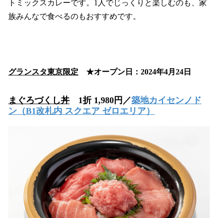
トミックスカレーです。1人でじっくりと楽しむのも、家
族みんなで食べるのもおすすめです。
グランスタ東京限定
★オープン日：2024年4月24日
まぐろづくし丼
1折 1,980円／
築地カイセンノド
ン
（B1改札内 スクエア ゼロエリア）