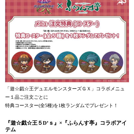
「遊☆戯☆王デュエルモンスターズＧＸ」コラボメニュ
ー１品ご注文ごとに
特典コースター(全5種)を1枚ランダムでプレゼント！
『遊☆戯☆王５D’ｓ』×『ふらんす亭』コラボアイ
テム