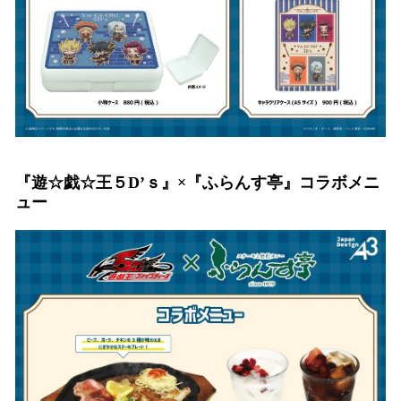
『遊☆戯☆王５D’ｓ』×『ふらんす亭』コラボメニ
ュー