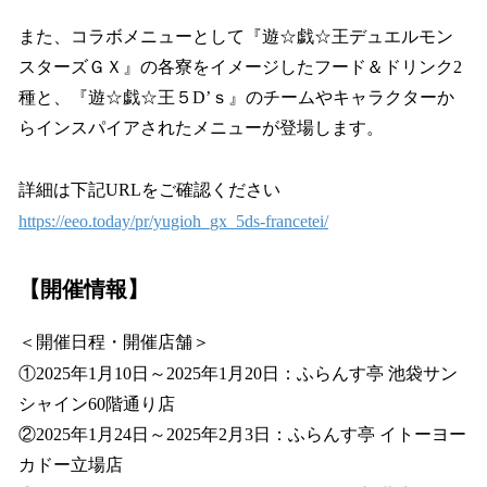
また、コラボメニューとして『遊☆戯☆王デュエルモン
スターズＧＸ』の各寮をイメージしたフード＆ドリンク2
種と、『遊☆戯☆王５D’ｓ』のチームやキャラクターか
らインスパイアされたメニューが登場します。
詳細は下記URLをご確認ください
https://eeo.today/pr/yugioh_gx_5ds-francetei/
【開催情報】
＜開催日程・開催店舗＞
①2025年1月10日～2025年1月20日：ふらんす亭 池袋サン
シャイン60階通り店
②2025年1月24日～2025年2月3日：ふらんす亭 イトーヨー
カドー立場店