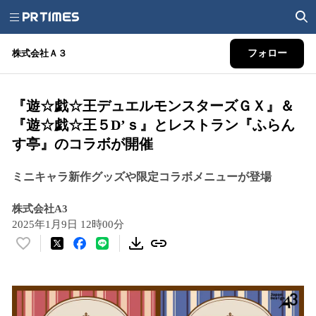
株式会社Ａ３
フォロー
『遊☆戯☆王デュエルモンスターズＧＸ』＆
『遊☆戯☆王５D’ｓ』とレストラン『ふらん
す亭』のコラボが開催
ミニキャラ新作グッズや限定コラボメニューが登場
株式会社A3
2025年1月9日 12時00分
い
い
ね
！
数