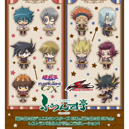
を
読
み
込
み
中
で
す