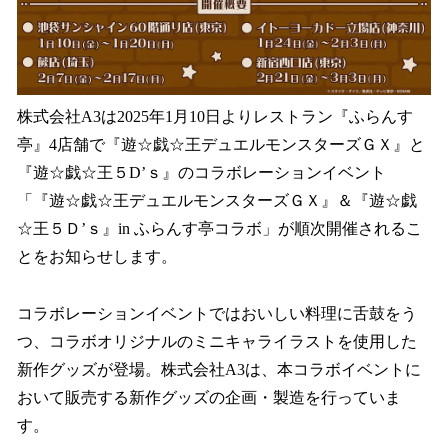
株式会社A3は2025年1月10日よりレストラン『ふらんす
亭』4店舗で『遊☆戯☆王デュエルモンスターズＧＸ』と
『遊☆戯☆王５D’ｓ』のコラボレーションイベント
「『遊☆戯☆王デュエルモンスターズＧＸ』＆『遊☆戯
☆王５Ｄ’ｓ』in ふらんす亭コラボ」が順次開催されるこ
とをお知らせします。
コラボレーションイベントではおいしい料理に舌鼓をう
つ、コラボオリジナルのミニキャライラストを使用した
新作グッズが登場。株式会社A3は、本コラボイベントに
おいて販売する新作グッズの企画・製造を行っていま
す。