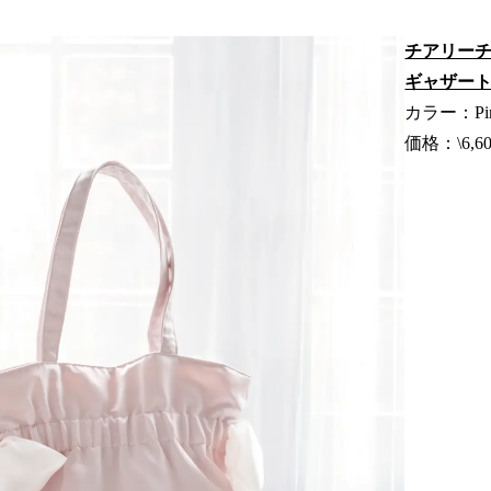
チアリーチ
ギャザー
カラー：Pi
価格：\6,60