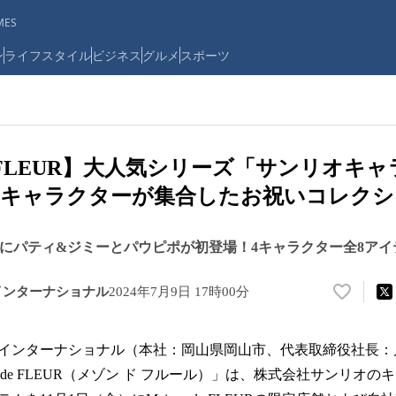
ES
ン
ライフスタイル
ビジネス
グルメ
スポーツ
 de FLEUR】大人気シリーズ「サンリオ
4キャラクターが集合したお祝いコレク
 FLEURにパティ&ジミーとパウピポが初登場！4キャラクター全8ア
インターナショナル
2024年7月9日 17時00分
い
い
ね
インターナショナル（本社：岡山県岡山市、代表取締役社長：
！
数
on de FLEUR（メゾン ド フルール）」は、株式会社サンリオ
を