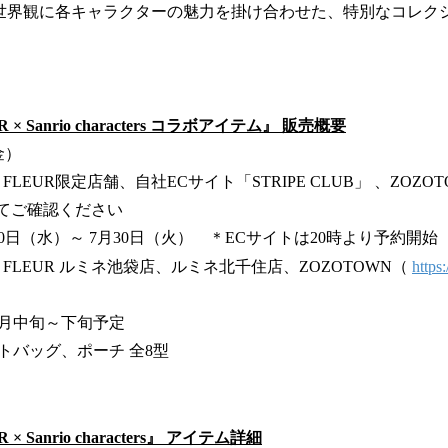
FLEURの世界観に各キャラクターの魅力を掛け合わせた、特別なコレ
UR × Sanrio characters コラボアイテム』 販売概要
金）
de FLEUR限定店舗、自社ECサイト「STRIPE CLUB」 、ZO
amにてご確認ください
0日（水）～ 7月30日（火） ＊ECサイトは20時より予約開始
 de FLEUR ルミネ池袋店、ルミネ北千住店、ZOZOTOWN（
https
0月中旬～下旬予定
トバッグ、ポーチ 全8型
R × Sanrio characters』 アイテム詳細