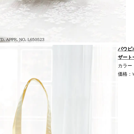
パウピ
ザート
カラー：
価格：\6