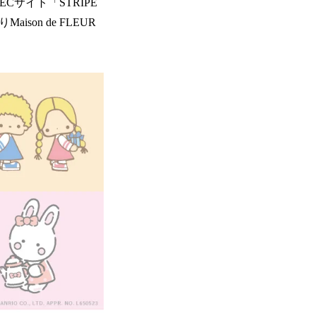
Cサイト「STRIPE
on de FLEUR
。