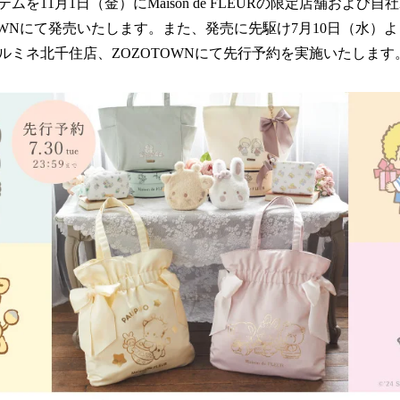
を11月1日（金）にMaison de FLEURの限定店舗および自社E
読
OWNにて発売いたします。また、発売に先駆け7月10日（水）よりMais
み
込
ルミネ北千住店、ZOZOTOWNにて先行予約を実施いたします
み
中
で
す