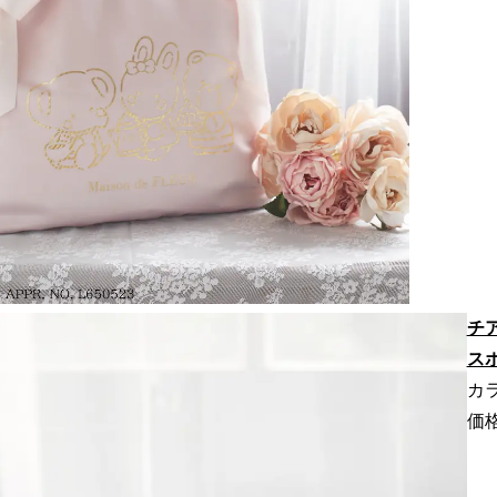
チ
ス
カラ
価格