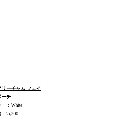
アリーチャム フェイ
ポーチ
ー：White
：\5,200