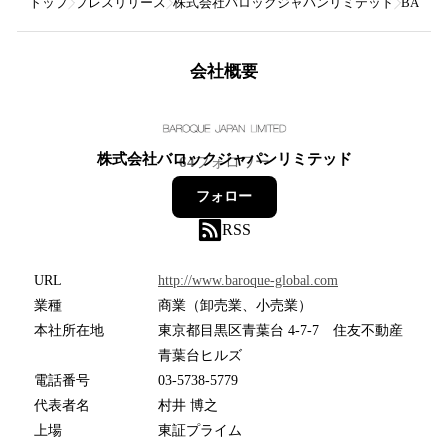
トップ
プレスリリース
株式会社バロックジャパンリミテッド
BARO
会社概要
株式会社バロックジャパンリミテッド
64
フォロワー
フォロー
RSS
URL
http://www.baroque-global.com
業種
商業（卸売業、小売業）
本社所在地
東京都目黒区青葉台 4-7-7 住友不動産
青葉台ヒルズ
電話番号
03-5738-5779
代表者名
村井 博之
上場
東証プライム