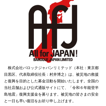
数
を
読
み
込
み
中
で
す
株式会社バロックジャパンリミテッド（本社：東京都
目黒区、代表取締役社長：村井博之）は、被災地の救援
と復興を目的とした募金活動を開始いたします。全国の
当社店舗および公式通販サイトにて、「令和６年能登半
島地震」復興支援金を募ります。被災地の皆さまの安全
と一日も早い復旧をお祈り申し上げます。