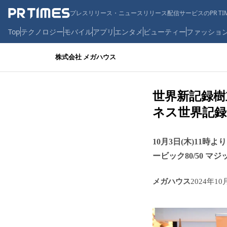
プレスリリース・ニュースリリース配信サービスのPR TIM
Top
テクノロジー
モバイル
アプリ
エンタメ
ビューティー
ファッショ
株式会社 メガハウス
世界新記録樹
ネス世界記録
10月3日(木)11時より
ービック80/50 マ
メガハウス
2024年10