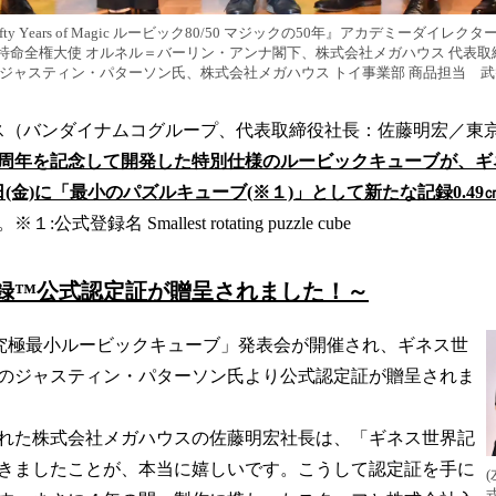
50 Fifty Years of Magic ルービック80/50 マジックの50年』アカデミーダ
特命全権大使 オルネル＝バーリン・アンナ閣下、株式会社メガハウス 代表取
ジャスティン・パターソン氏、株式会社メガハウス トイ事業部 商品担当 武
（バンダイナムコグループ、代表取締役社長：佐藤明宏／東
0周年を記念して開発した特別仕様のルービックキューブが、
3日(金)に「最小のパズルキューブ(※１)」として新たな記録0.4
登録名 Smallest rotating puzzle cube
録™公式認定証が贈呈されました！～
「究極最小ルービックキューブ」発表会が開催され、ギネス世
のジャスティン・パターソン氏より公式認定証が贈呈されま
れた株式会社メガハウスの佐藤明宏社長は、「ギネス世界記
きましたことが、本当に嬉しいです。こうして認定証を手に