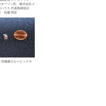
パターソン氏、株式会社メ
ガハウス 代表取締役社
長 佐藤 明宏
と究極最小ルービックキ