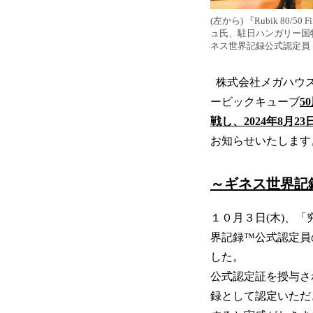
(左から) 『Rubik 80/
ュ氏、駐日ハンガリー国
ネス世界記録公式認定員 
株式会社メガハウス
ービックキューブ
5
戦し、2024年8月2
お知らせいたします。※１:公式
～ギネス世界記
１０月３日(木)、
界記録™公式認定員
した。
公式認定証を授与さ
録として認定いただ