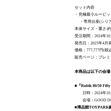
セット内容
・究極最小ルービックキ
・専用台座(シリア
本体サイズ・重さ:約(W)0.
受注期間：2024年10月3
発売日：2025年4月
価格：777,777円(
販売ページ：プレ
本商品は以下の会場
■『Rubik 80/50 Fi
日時：2024年10月3日
会場：GOOD DESIG
■博品館TOYPAR