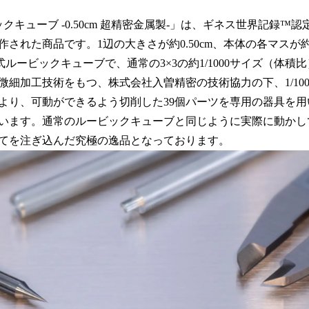
キューブ -0.50cm 超精密金属製-」は、ギネス世界記録™
れた商品です。1辺の大きさが約0.50cm、本体の各マスが約 0.16cm
式ルービックキューブで、通常の3×3の約1/1000サイズ（体積
微細加工技術をもつ、株式会社入曽精密の技術協力の下、1/10
より、可動ができるよう切削した39個パーツを専用の器具を
います。通常のルービックキューブと同じように実際に動かし
てを注ぎ込んだ究極の逸品となっております。