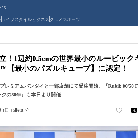
ES
ン
ライフスタイル
ビジネス
グルメ
スポーツ
立！1辺約0.5cmの世界最小のルービッ
™【最小のパズルキューブ】に認定！
プレミアムバンダイと一部店舗にて受注開始、『Rubik 80/50 Fifty Ye
ジックの50年』も本日より開催
月3日 16時00分
い
い
ね
！