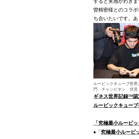
すると実感がわきま
曽精密様とのコラボ
ち合いたいです。あ
ルービックキューブ世界大
門 チャンピオン 伏見
ギネス世界記録™認
ルービックキューブ
「究極最小ルービック
♦「
究極最小ルービック