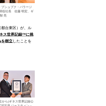
イレクター プシュプク・バラージ
締役社長 佐藤 明宏、ギ
智 亮
京都台東区）が、ル
ギネス世界記録™に挑
9㎝を樹立
したことを
(左から)ギネス世界記録公
式認定員 ジャスティン・