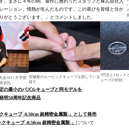
す。まさに４年の間、製作に携わったスタッフと株式会社入
レーション、情熱が生んだものです。この喜びを皆様と分か
りがとうございます。」とコメントしました。
1円玉と1セント
究極最小ルービックキューブを回している
会2011 片手部
ューブの対比
様子
 有史氏
定の最小のパズルキューブと同モデルを
発明50周年記念商品
キューブ -0.50cm 超精密金属製-」として発売
キューブ -0.50cm 超精密金属製-」
について