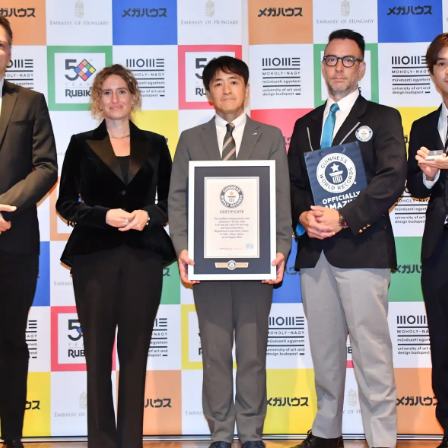
数
を
読
み
込
み
中
で
す