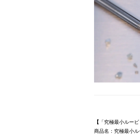
【
「究極最小ルービ
商品名：究極最小ルービ