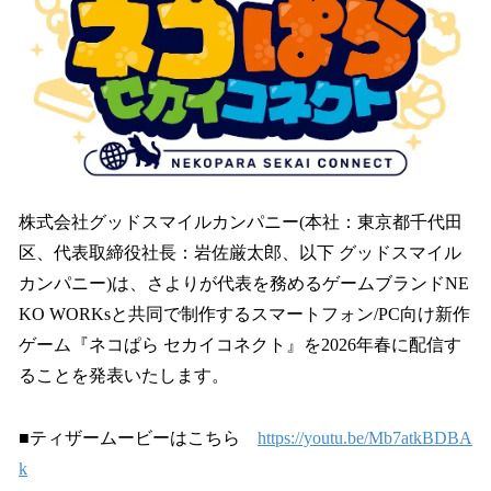
読
み
込
み
中
で
す
株式会社グッドスマイルカンパニー(本社：東京都千代田
区、代表取締役社長：岩佐厳太郎、以下 グッドスマイル
カンパニー)は、さよりが代表を務めるゲームブランドNE
KO WORKsと共同で制作するスマートフォン/PC向け新作
ゲーム『ネコぱら セカイコネクト』を2026年春に配信す
ることを発表いたします。
■ティザームービーはこちら
https://youtu.be/Mb7atkBDBA
k