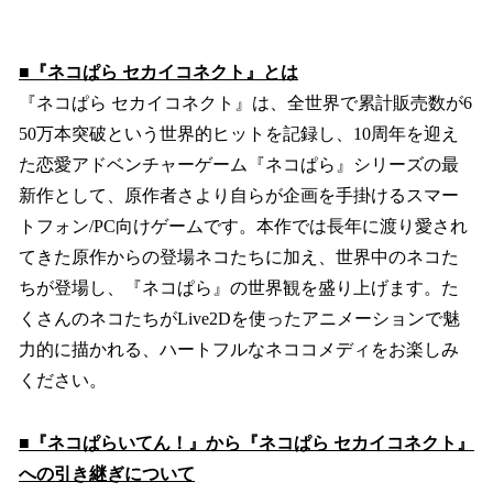
■『ネコぱら セカイコネクト』とは
『ネコぱら セカイコネクト』は、全世界で累計販売数が6
50万本突破という世界的ヒットを記録し、10周年を迎え
た恋愛アドベンチャーゲーム『ネコぱら』シリーズの最
新作として、原作者さより自らが企画を手掛けるスマー
トフォン/PC向けゲームです。本作では長年に渡り愛され
てきた原作からの登場ネコたちに加え、世界中のネコた
ちが登場し、『ネコぱら』の世界観を盛り上げます。た
くさんのネコたちがLive2Dを使ったアニメーションで魅
力的に描かれる、ハートフルなネココメディをお楽しみ
ください。
■『ネコぱらいてん！』から『ネコぱら セカイコネクト』
への引き継ぎについて