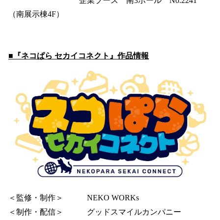
企業ブース 南3ホール No.2241
（南展示棟4F）
■『ネコぱら セカイコネクト』作品情報
＜監修・制作＞ NEKO WORKs
＜制作・配信＞ グッドスマイルカンパニー