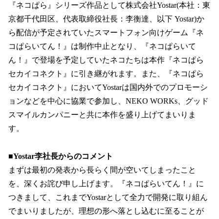
『ネコぱら』シリーズ作品として株式会社Yostar(本社：東
京都千代田区、代表取締役社長：李衡達、以下 Yostar)か
ら配信が予定されていたスマートフォン向けゲーム『ネ
コぱらいてん！』は制作中止となり、『ネコぱらいて
ん！』で登場を予定していたネコたちは本作『ネコぱら
セカイコネクト』に引き継がれます。また、『ネコぱら
セカイコネクト』においてYostarは国内外でのプロモーシ
ョンなどを中心に協業で参加し、NEKO WORKs、グッド
スマイルカンパニーと共に本作を盛り上げてまいりま
す。
■Yostar李社長からのコメント
まずは最初の発表から長らく間が空いてしまったこと
を、深くお詫び申し上げます。『ネコぱらいてん！』に
つきまして、これまでYostarとして全力で開発に取り組ん
でまいりましたが、理想の形へ落とし込むに至ることが