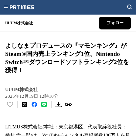
UUUM株式会社
フォロー
よしなまプロデュースの『マモンキング』が
Steam®国内売上ランキング1位、Nintendo
Switch™ダウンロードソフトランキング2位を
獲得！
UUUM株式会社
2025年12月19日 12時10分
い
い
ね
！
LiTMUS株式会社(本社：東京都港区、代表取締役社長：
数
桑村 崇一郎)は、YouTubeチャンネル登録者数100万人を超