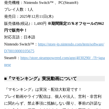
発売機種：Nintendo Switch™ 、PC(Steam®)
プレイ人数：1人
発売日：2025年12月11日(木)
販売価格(税込)：1,480円
※期間限定35％オフセールの962
円で販売中！
対応言語：日本語
Nintendo Switch™：
https://store-jp.nintendo.com/item/software/
D70010000105675
Steam®：
https://store.steampowered.com/app/4030290/_/?l=japa
nese
■『マモンキング』実況動画について
『マモンキング』は実況・配信大歓迎です！
プレイ動画やライブ配信は、個人や法人、営利・非営利
に関わらず、禁止事項に抵触しない限り、事前の許諾な