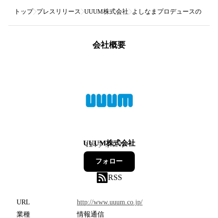
トップ
プレスリリース
UUUM株式会社
よしなまプロデュースの『マモンキ
会社概要
UUUM株式会社
124
フォロワー
フォロー
RSS
URL
http://www.uuum.co.jp/
業種
情報通信