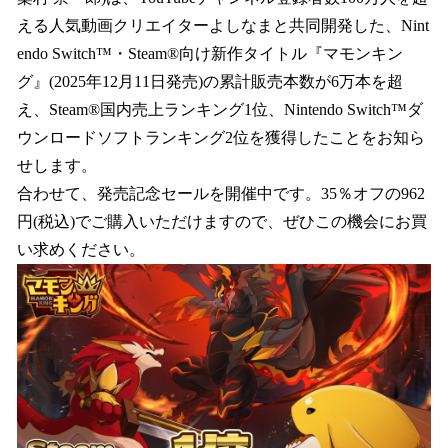
を
える人気動画クリエイターよしなまと共同開発した、Nint
読
み
endo Switch™・Steam®向け新作タイトル『マモンキン
込
グ』(2025年12月11日発売)の累計販売本数が6万本を超
み
え、Steam®国内売上ランキング1位、Nintendo Switch™ダ
中
で
ウンロードソフトランキング2位を獲得したことをお知ら
す
せします。
合わせて、発売記念セールを開催中です。35％オフの962
円(税込)でご購入いただけますので、ぜひこの機会にお買
い求めください。