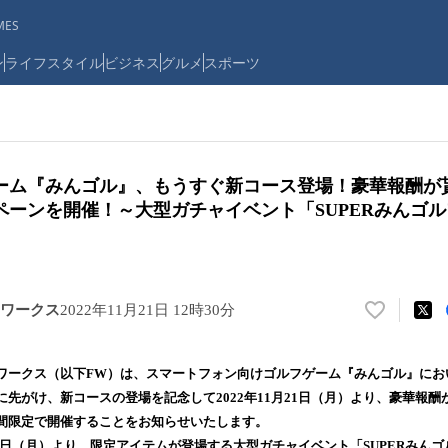
ES
ン
ライフスタイル
ビジネス
グルメ
スポーツ
ーム『みんゴル』、もうすぐ新コース登場！豪華報酬が
ペーンを開催！～大型ガチャイベント「SUPERみんゴ
ワークス
2022年11月21日 12時30分
い
い
ね
ークス（以下FW）は、スマートフォン向けゴルフゲーム『みんゴル』にお
！
先がけ、新コースの登場を記念して2022年11月21日（月）より、豪華報
数
間限定で開催することをお知らせいたします。
を
読
21日（月）より、限定アイテムが登場する大型ガチャイベント「SUPERみん