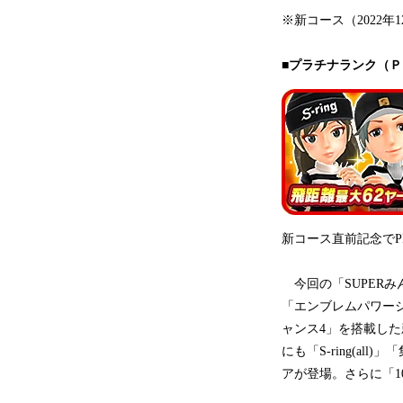
※新コース（2022
■プラチナランク（Ｐ
新コース直前記念でPR3
今回の「SUPERみ
「エンブレムパワー
ャンス4」を搭載し
にも「S-ring(a
アが登場。さらに「1