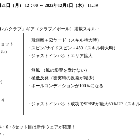
1日（月） 12：00 ～ 2022年12月1日（木） 11:59
ブレムクラブ」ギア（クラブ／ボール）搭載スキル：
・飛距離＋62ヤード（スキル特大時）
ショット
・スピン/サイドスピン＋450（スキル特大時）
キル）
・ジャストインパクトエリア拡大
・無風 （風の影響を受けない）
・極低反発（衝突時の反発が減少）
ル）
・ボールコンディションが100％になる
ス４
・ジャストインパクト成功でSP/BPが最大60％UP（スキ
）
・4・6・8セット目は新作ウェアが確定！
ア：