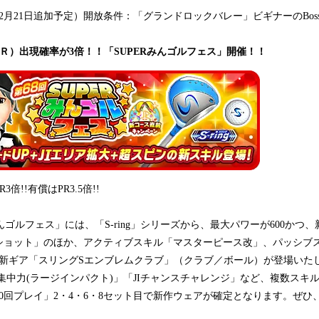
年12月21日追加予定）開放条件：「グランドロックバレー」ビギナーのBo
Ｒ）出現確率が3倍！！「SUPERみんゴルフェス」開催！！
倍!!有償はPR3.5倍!!
んゴルフェス」には、「S-ring」シリーズから、最大パワーが600かつ
ショット」のほか、アクティブスキル「マスターピース改」、パッシブ
た新ギア「スリングSエンブレムクラブ」（クラブ／ボール）が登場いた
ll)」「集中力(ラージインパクト)」「JIチャンスチャレンジ」など、複数ス
0回プレイ」2・4・6・8セット目で新作ウェアが確定となります。ぜひ