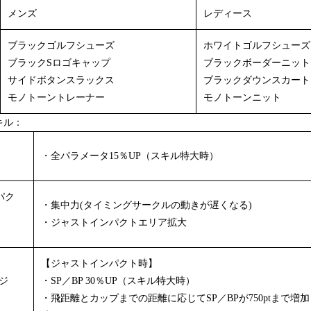
メンズ
レディース
ブラックゴルフシューズ
ホワイトゴルフシューズ
ブラックSロゴキャップ
ブラックボーダーニット
サイドボタンスラックス
ブラックダウンスカート
モノトーントレーナー
モノトーンニット
キル：
・全パラメータ15％UP（スキル特大時）
）
パク
・集中力(タイミングサークルの動きが遅くなる)
・ジャストインパクトエリア拡大
）
【ジャストインパクト時】
ジ
・SP／BP 30％UP（スキル特大時）
）
・飛距離とカップまでの距離に応じてSP／BPが750ptまで増