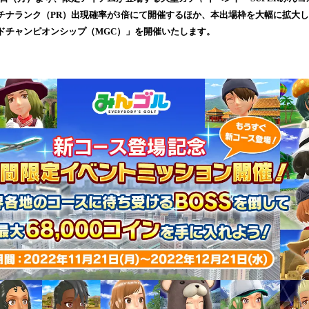
み
チナランク（PR）出現確率が3倍にて開催するほか、本出場枠を大幅に拡大した
込
ドチャンピオンシップ（MGC）」を開催いたします。
み
中
で
す