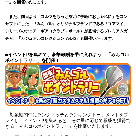
ー」を開催いたします。
み
込
また、同日より「ゴルフをもっと身近に手軽におしゃれに」をコン
み
セプトにした、『みんゴル』オリジナルブランドである「ユアマイ」
中
で
シリーズのウェア・ギア（クラブ・ボール）が登場するプレミアムガ
す
チャ、「カジュアルコレクション Vol.45」も開催いたします。
■イベントPを集めて、豪華報酬を手に入れよう！「みんゴル
ポイントラリー」を開催！
対象期間中にランクマッチとランキングトーナメントをプ
レイし、イベントPを集めると、その量に応じて報酬を獲得で
きる「みんゴルポイントラリー」を開催いたします。