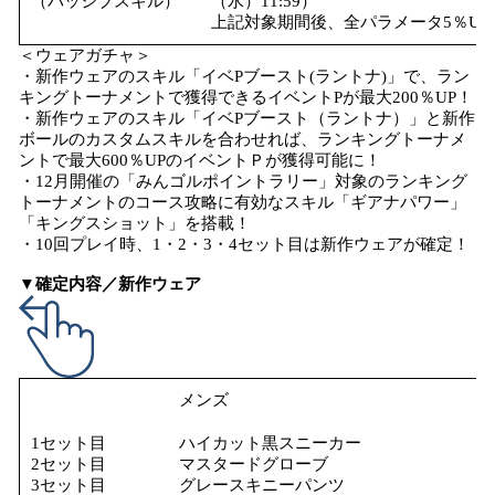
（パッシブスキル）
（水）11:59）
上記対象期間後、全パラメータ5％U
＜ウェアガチャ＞
・新作ウェアのスキル「イベPブースト(ラントナ)」で、ラン
キングトーナメントで獲得できるイベントPが最大200％UP！
・新作ウェアのスキル「イベPブースト（ラントナ）」と新作
ボールのカスタムスキルを合わせれば、ランキングトーナメ
ントで最大600％UPのイベントＰが獲得可能に！
・12月開催の「みんゴルポイントラリー」対象のランキング
トーナメントのコース攻略に有効なスキル「ギアナパワー」
「キングスショット」を搭載！
・10回プレイ時、1・2・3・4セット目は新作ウェアが確定！
▼確定内容／新作ウェア
メンズ
1セット目
ハイカット黒スニーカー
2セット目
マスタードグローブ
3セット目
グレースキニーパンツ