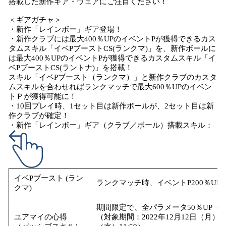
搭載した新作ギア・ウェアにご注目ください！
＜ギアガチャ＞
・新作「レインボー」ギア登場！
・新作クラブには最大400％UPのイベントPが獲得できるカス
タムスキル「イベPブーストCS(ランクマ)」を、新作ボールに
は最大400％UPのイベントPが獲得できるカスタムスキル「イ
ベPブーストCS(ラントナ)」を搭載！
スキル「イベPブースト（ランクマ）」と新作クラブのカスタ
ムスキルを合わせればランクマッチで最大600％UPのイベン
トＰが獲得可能に！
・10回プレイ時、1セット目は新作ボールが、2セット目は新
作クラブが確定！
・新作「レインボー」ギア（クラブ／ボール）搭載スキル：
イベPブースト (ラン
ランクマッチ時、イベントP200％U
クマ)
期間限定で、全パラメータ50％UP（
ユアマイの心得
（対象期間：2022年12月12日（月）メ