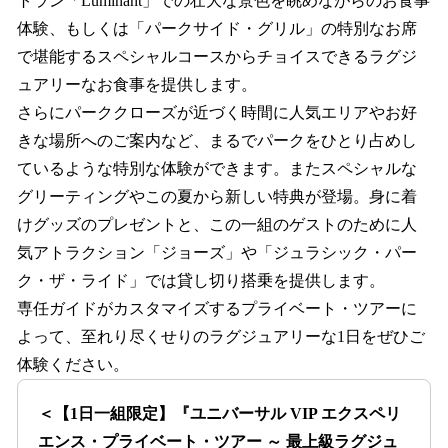
トラン「Luminant」での壮大な景色を眺めながらのお食事
体験、もしくは「パークサイド・グリル」の特別なお席
で堪能するスペシャルコースからチョイスできるラグジ
ュアリーなお食事を提供します。
さらにパーククローズが近づく時間に人気エリアやお好
きな場所へのご案内など、まるでパークをひとり占めし
ているような特別な体験ができます。またスペシャルな
グリーティングやこの夏から新しい特典が登場。身に着
けグッズのプレゼントと、この一組のゲストのために人
気アトラクション「ジョーズ」や「ジュラシック・パー
ク・ザ・ライド」では貸し切り搭乗を提供します。
専任ガイドがカスタマイズするプライベート・ツアーに
よって、至れり尽くせりのラグジュアリーな1日をぜひご
体験ください。
＜【1日一組限定】『ユニバーサル VIP エクスペリ
エンス・プライベート・ツアー ～ 最上級ラグジュ