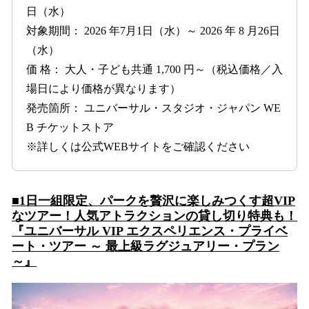
日（水）
対象期間： 2026 年7月1日（水）～ 2026 年 8 月26日
（水）
価 格： 大人・子ども共通 1,700 円～（税込価格／入
場日により価格が異なります）
発売箇所： ユニバーサル・スタジオ・ジャパン WE
B チケットストア
※詳しくは公式WEBサイトをご確認ください
■1日一組限定、パークを贅沢に楽しみつくす超VIP
なツアー！人気アトラクションの貸し切り特典も！
『ユニバーサル VIP エクスペリエンス・プライベ
ート・ツアー ～ 最上級ラグジュアリー・プラン
～』