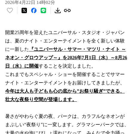
2026年4月22日 14時02分
い
い
ね
！
開業25周年を迎えたユニバーサル・スタジオ・ジャパン
数
は、夏のナイト・エンターテイメントを全く新しい体験
を
に一新した
『ユニバーサル・サマー・マツリ・ナイト ～
読
み
ネオン・グロウアップ～』を2026年7月1日（水）～8月26
込
日（水）に開催
することを決定しました。
み
これまでもスペシャル・ショーを開催することでサマー
中
で
ナイト・エンターテイメントをお届けしてきましたが、
す
今年は大人も子どもも心の底から”お祭り騒ぎ”できる、
壮大な夜祭り空間が登場します。
暑さがやわらぐ夏の夜、パークは、カラフルなネオンが
まぶしい“夜祭り”に一変します。グラマシーパークでは、
大量の水や泡にびしょ濡れになって、みんなで全力踊っ