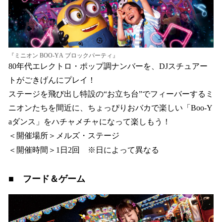
『ミニオン BOO-YA ブロックパーティ』
80年代エレクトロ・ポップ調ナンバーを、DJスチュアー
トがごきげんにプレイ！
ステージを飛び出し特設の“お立ち台”でフィーバーするミ
ニオンたちを間近に、ちょっぴりおバカで楽しい「Boo-Y
aダンス」をハチャメチャになって楽しもう！
＜開催場所＞メルズ・ステージ
＜開催時間＞1日2回 ※日によって異なる
■ フード＆ゲーム