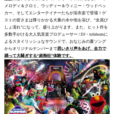
メロディ＆クロミ、ウッディー＆ウィニー・ウッドペッ
カー、そしてエンターテイナーたちが浴衣姿で登場！ゲ
ストの皆さまは降りかかる大量の水や泡を浴び、“全員び
しょ濡れ”になって、盛り上がります。また、ヒット作を
多数手がける大人気音楽プロデューサー / DJ・tofubeatsに
よるスタイリッシュなサウンドで、おなじみの夏ソング
からオリジナルナンバーまで
思いきり声をあげ、全力で
踊って大騒ぎする“超熱狂”体験です。