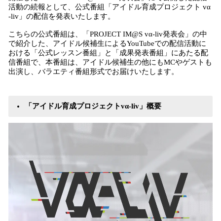
数
活動の続報として、公式番組「アイドル育成プロジェクト vα
を
-liv」の配信を発表いたします。
読
み
こちらの公式番組は、「PROJECT IM@S vα-liv発表会」の中
込
で紹介した、アイドル候補生によるYouTubeでの配信活動に
み
おける「公式レッスン番組」と「成果発表番組」にあたる配
中
信番組で、本番組は、アイドル候補生の他にもMCやゲストも
出演し、バラエティ番組形式でお届けいたします。
で
す
「アイドル育成プロジェクトvα-liv」概要