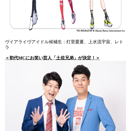
ヴイアライヴアイドル候補生：灯里愛夏、上水流宇宙、レト
ラ
＜初代MCにお笑い芸人「土佐兄弟」が決定！＞