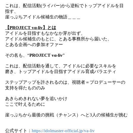
これは、配信活動(ライバー)から逆転でトップアイドルを目
指す、
崖っぷちアイドル候補生の物語＿＿＿
【PROJECT vα-liv】とは
アイドルを目指すもなかなか芽が出ず、
アイドル候補生のもとに、とある事務所から届いた、
とある企画への参加オファー
その名も、“
PROJECT vα-liv
”
これは、配信活動を通して、アイドルに必要なスキルを
磨き、トップアイドルを目指すアイドル育成バラエティ
ステップアップを許されるのは、視聴者＝プロデューサーの
支持を得たもののみ
あきらめきれない夢を追いかけ
ここで叶えるために
崖っぷちから最後の挑戦（チャンス）へと3人の候補生が挑む
公式サイト：
https://idolmaster-official.jp/va-liv