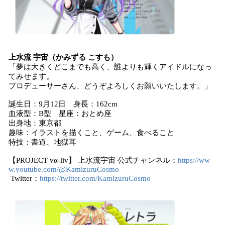
上水流 宇宙（かみずる こすも）
「夢は大きくどこまでも高く、誰よりも輝くアイドルになっ
てみせます。
プロデューサーさん、どうぞよろしくお願いいたします。」
誕生日：9月12日 身長：162cm
血液型：B型 星座：おとめ座
出身地：東京都
趣味：イラストを描くこと、ゲーム、食べること
特技：書道、地獄耳
【PROJECT vα-liv】 上水流宇宙 公式チャンネル：
https://ww
w.youtube.com/@KamizuruCosmo
Twitter：
https://twitter.com/KamizuruCosmo