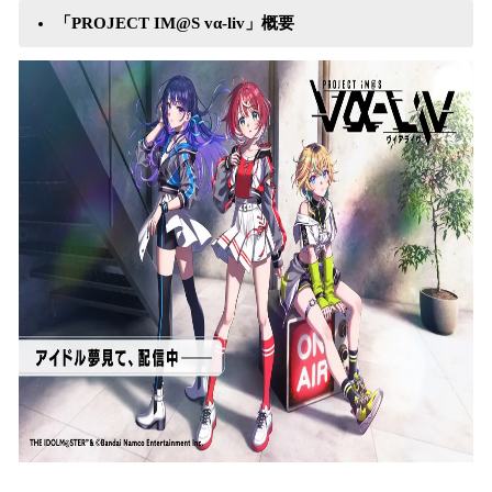
「PROJECT IM@S vα-liv」概要