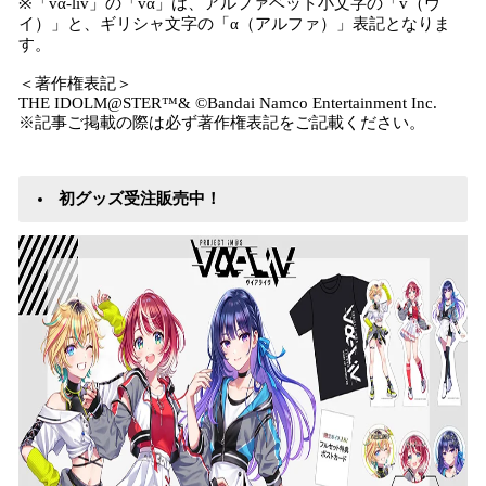
※「vα-liv」の「vα」は、アルファベット小文字の「v（ヴ
イ）」と、ギリシャ文字の「α（アルファ）」表記となりま
す。
＜著作権表記＞
THE IDOLM@STER™& ©Bandai Namco Entertainment Inc.
※記事ご掲載の際は必ず著作権表記をご記載ください。
初グッズ受注販売中！