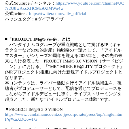
公式YouTubeチャンネル：
https://www.youtube.com/channel/UC
7r2U8wAxsXHCMz9XlMWo4w
公式twitter：
https://twitter.com/valiv_official
ハッシュタグ：#ヴイアライヴ
■「PROJECT IM@S vα-liv」とは
バンダイナムコグループが重点戦略として掲げるIP（キャ
ラクターなどの知的財産）軸戦略の一環として、「アイドル
マスター」がシリーズ20周年を迎える2025年と、その先の未
来に向け発表した「PROJECT IM@S 3.0 VISION（サードビジ
ョン）」における、「“MR”-MORE RE@LITY-プロジェクト」
(MRプロジェクト)推進に向けた新規アイドルプロジェクトと
なります。
本コンテンツは、ライバー活動を行うアイドル候補生を、視
聴者がプロデューサーとして、配信を通じてプロデュースを
しながらアイドルデビューに導く、ライブストリーミングを
起点とした、新たな“アイドルプロデュース体験”です。
▼PROJECT IM@S 3.0 VISION
https://www.bandainamcoent.co.jp/corporate/press/top/single.htm
l?q=xaXDQ6wFG