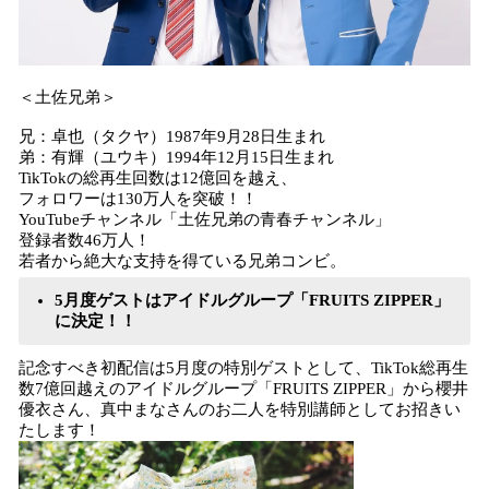
＜土佐兄弟＞
兄：卓也（タクヤ）1987年9月28日生まれ
弟：有輝（ユウキ）1994年12月15日生まれ
TikTokの総再生回数は12億回を越え、
フォロワーは130万人を突破！！
YouTubeチャンネル「土佐兄弟の青春チャンネル」
登録者数46万人！
若者から絶大な支持を得ている兄弟コンビ。
5月度ゲストはアイドルグループ「FRUITS ZIPPER」
に決定！！
記念すべき初配信は5月度の特別ゲストとして、TikTok総再生
数7億回越えのアイドルグループ「FRUITS ZIPPER」から櫻井
優衣さん、真中まなさんのお二人を特別講師としてお招きい
たします！