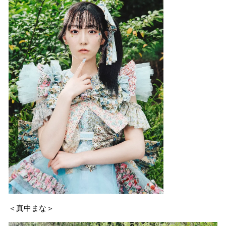
＜真中まな＞