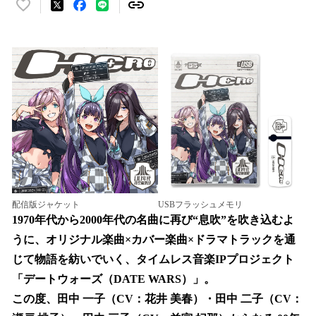
い
い
ね
！
数
を
読
み
込
み
中
で
す
配信版ジャケット
USBフラッシュメモリ
1970年代から2000年代の名曲に再び“息吹”を吹き込むよ
うに、オリジナル楽曲×カバー楽曲×ドラマトラックを通
じて物語を紡いでいく、タイムレス音楽IPプロジェクト
「デートウォーズ（DATE WARS）」。
この度、田中 一子（CV：花井 美春）・田中 二子（CV：