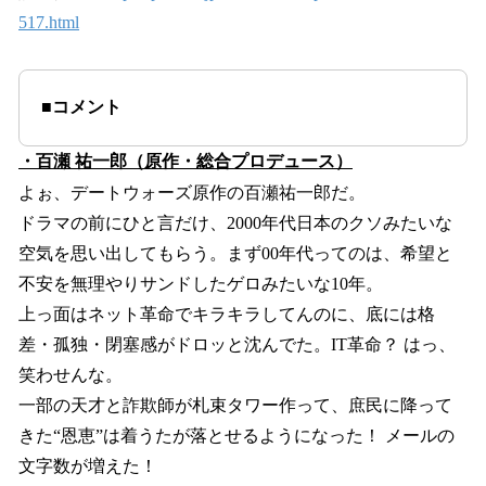
517.html
■コメント
・百瀬 祐一郎（原作・総合プロデュース）
よぉ、デートウォーズ原作の百瀬祐一郎だ。
ドラマの前にひと言だけ、2000年代日本のクソみたいな
空気を思い出してもらう。まず00年代ってのは、希望と
不安を無理やりサンドしたゲロみたいな10年。
上っ面はネット革命でキラキラしてんのに、底には格
差・孤独・閉塞感がドロッと沈んでた。IT革命？ はっ、
笑わせんな。
一部の天才と詐欺師が札束タワー作って、庶民に降って
きた“恩恵”は着うたが落とせるようになった！ メールの
文字数が増えた！