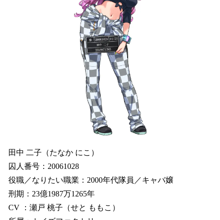
田中 二子（たなか にこ）
囚人番号：20061028
役職／なりたい職業：2000年代隊員／キャバ嬢
刑期：23億1987万1265年
CV ：瀬戸 桃子（せと ももこ）