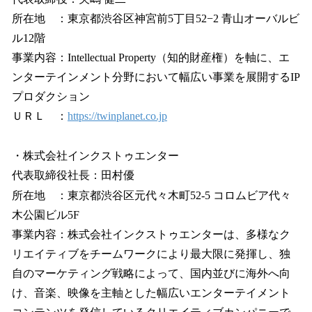
所在地 ：東京都渋谷区神宮前5丁目52−2 青山オーバルビ
ル12階
事業内容：Intellectual Property（知的財産権）を軸に、エ
ンターテインメント分野において幅広い事業を展開するIP
プロダクション
ＵＲＬ ：
https://twinplanet.co.jp
・株式会社インクストゥエンター
代表取締役社長：田村優
所在地 ：東京都渋谷区元代々木町52-5 コロムビア代々
木公園ビル5F
事業内容：株式会社インクストゥエンターは、多様なク
リエイティブをチームワークにより最大限に発揮し、独
自のマーケティング戦略によって、国内並びに海外へ向
け、音楽、映像を主軸とした幅広いエンターテイメント