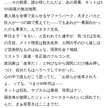
……その程度。誰が得したんだよ、あの茶番。ネットはS
NS前夜の無法地帯。
裏人格を全裸で走らせるサファリパーク。天才とバカと
狂人が一つの鍋で煮えてた――でもあれが一番面白かっ
たのも事実だ。んでオタク文化。
昨日まで「キモい」と言われてた連中が、気づけば文化
の主役。メイド喫茶は観光名所。人間の手のひら返しほ
ど芸術的なものはねぇな。現実社会？地獄。
リストラ・派遣・非正規のフルコンボ。
政治家は「改革だ！」と叫びながら国民にだけ痛み押し
つけ、自分たちはヘラヘラしてやがった。
心の中で誰もがこう思ってた。「お前らが改革されろ
よ」 ってな。つまり00年代は――
ネットは狂乱、サブカルは暴発、現実はクソ。
国全体が故障したジェットコースターみたいに揺れてた
んだ。まぁ前置きはここまでだ。