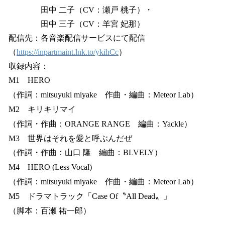
田中 二子（CV：瀬戸 桃子）・
田中 三子（CV：羊宮 妃那）
配信先：各音楽配信サービスにて配信
（
https://inpartmaint.lnk.to/ykihCc
）
収録内容：
M1 HERO
（作詞：mitsuyuki miyake 作曲・編曲：Meteor Lab）
M2 キリキリマイ
（作詞・作曲：ORANGE RANGE 編曲：Yackle）
M3 世界はそれを愛と呼ぶんだぜ
（作詞・作曲：山口 隆 編曲：BLVELY）
M4 HERO (Less Vocal)
（作詞：mitsuyuki miyake 作曲・編曲：Meteor Lab）
M5 ドラマトラック「Case Of〝All Dead〟」
（脚本：百瀬 祐一郎）