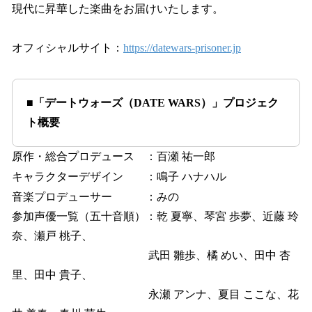
現代に昇華した楽曲をお届けいたします。
オフィシャルサイト：
https://datewars-prisoner.jp
■「デートウォーズ（DATE WARS）」プロジェク
ト概要
原作・総合プロデュース ：百瀬 祐一郎
キャラクターデザイン ：鳴子 ハナハル
音楽プロデューサー ：みの
参加声優一覧（五十音順）：乾 夏寧、琴宮 歩夢、近藤 玲
奈、瀬戸 桃子、
武田 雛歩、橘 めい、田中 杏
里、田中 貴子、
永瀬 アンナ、夏目 ここな、花