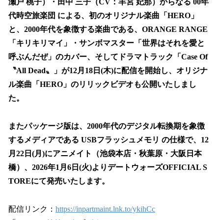
瀬戸 桃子）・田中 三子（CV：羊宮 妃那）からなる 00年
代時空旅楽団 による、初のオリジナル楽曲「HERO」
と、2000年代を象徴する楽曲である、ORANGE RANGE
「キリキリマイ」・サンボマスター「世界はそれを愛と
呼ぶんだぜ」のカバー、そしてドラマトラック「Case Of
〝All Dead〟」が12月18日(木)に配信を開始し、オリジナ
ル楽曲「HERO」のリリックビデオも公開いたしまし
た。
またパッケージ版は、2000年代のデジタル転換期を象徴
するメディアである USBフラッシュメモリ の仕様で、12
月22日(月)にアニメイト（池袋本店・秋葉原・大阪日本
橋）、2026年1月6日(火)よりデートウォーズOFFICIAL S
TOREにて発売いたします。
配信リンク：
https://inpartmaint.lnk.to/ykihCc