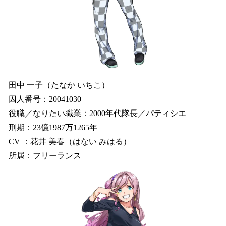
田中 一子（たなか いちこ）
囚人番号：20041030
役職／なりたい職業：2000年代隊長／パティシエ
刑期：23億1987万1265年
CV ：花井 美春（はない みはる）
所属：フリーランス