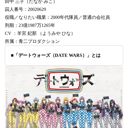
田中 三子（たなか みこ）
囚人番号：20020629
役職／なりたい職業：2000年代隊員／普通の会社員
刑期：23億1987万1265年
CV ：羊宮 妃那 （ようみや ひな）
所属：青二プロダクション
■「デートウォーズ（DATE WARS）」とは