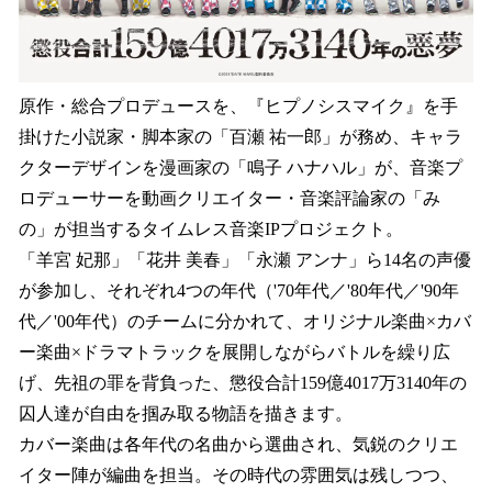
原作・総合プロデュースを、『ヒプノシスマイク』を手
掛けた小説家・脚本家の「百瀬 祐一郎」が務め、キャラ
クターデザインを漫画家の「鳴子 ハナハル」が、音楽プ
ロデューサーを動画クリエイター・音楽評論家の「み
の」が担当するタイムレス音楽IPプロジェクト。
「羊宮 妃那」「花井 美春」「永瀬 アンナ」ら14名の声優
が参加し、それぞれ4つの年代（'70年代／'80年代／'90年
代／'00年代）のチームに分かれて、オリジナル楽曲×カバ
ー楽曲×ドラマトラックを展開しながらバトルを繰り広
げ、先祖の罪を背負った、懲役合計159億4017万3140年の
囚人達が自由を掴み取る物語を描きます。
カバー楽曲は各年代の名曲から選曲され、気鋭のクリエ
イター陣が編曲を担当。その時代の雰囲気は残しつつ、