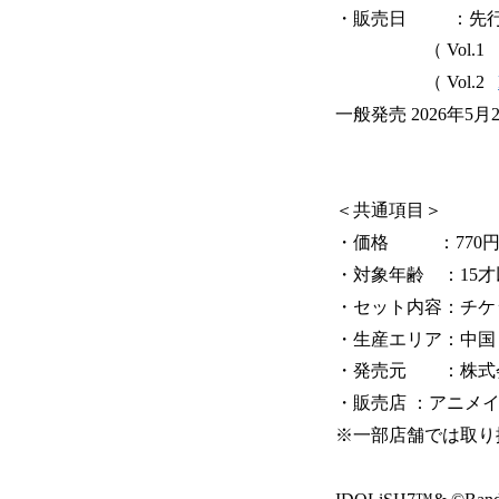
・販売日 ：先行予約 
（ Vol.
（ Vol.2
一般発売 2026年5月
＜共通項目＞
・価格 ：770円(
・対象年齢 ：15才
・セット内容：チケ
・生産エリア：中国
・発売元 ：株式会
・販売店 ：アニメ
※一部店舗では取り