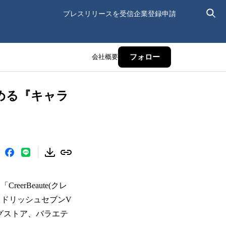
プレスリリースを受信
企業登録申請
会社概要
フォロー
める『キャラ
rBeaute(クレ
イドリッシュセブンV
ッグストア、バラエテ