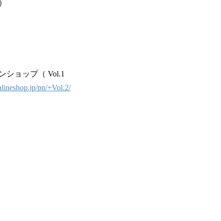
）
ショップ（ Vol.1
lineshop.jp/pn/+Vol.2/