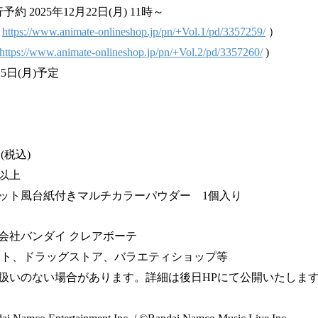
2025年12月22日(月) 11時～
1
https://www.animate-onlineshop.jp/pn/+Vol.1/pd/3357259/
）
https://www.animate-onlineshop.jp/pn/+Vol.2/pd/3357260/
)
25日(月)予定
税込)
以上
ット風台紙付きマルチカラーパウダー 1個入り
社バンダイ クレアボーテ
イト、ドラッグストア、バラエティショップ等
扱いのない場合があります。詳細は後日HPにて公開いたしま