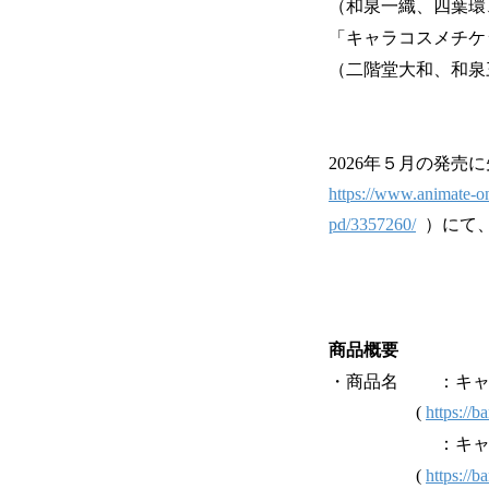
（和泉一織、四葉環
「キャラコスメチケ
（二階堂大和、和泉
2026年５月の発売
https://www.animate-o
pd/3357260/
）にて、
商品概要
・商品名 ：キャラ
(
https://b
：キャラコスメチ
(
https://b