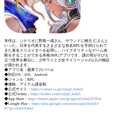
本作は、シナリオに野島一成さん、サウンドに崎元 仁さんと
いった、日本を代表するさまざまな有名RPGを手掛けられて
きた著名クリエイターを起用し、ハイクオリティなゲーム体
験をすることができる本格JRPGアプリです。謎の塔がそびえ
立つ世界を舞台に、少年ライと少女マイリージャの2人の物語
が描かれます。
◆アプリ名：最果てのバベル
◆対応OS：iOS、Android
◆ジャンル：RPG
◆価格：アイテム課金制
◆公式サイト：
https://colopl.co.jp/colopl_babel/
◆公式Twitter：
https://twitter.com/colopl_babel
◆App Store：
https://itunes.apple.com/jp/app/id1444247054
◆Google Play：
https://play.google.com/store/apps/details?
id=jp.colopl.babel