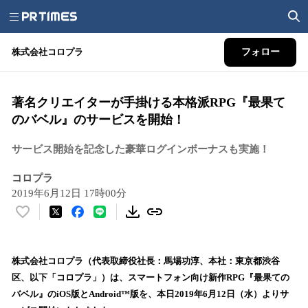
株式会社コロプラ
フォロー
著名クリエイターが手掛ける本格派RPG『最果て
のバベル』のサービスを開始！
サービス開始を記念した豪華ログインボーナスも実施！
コロプラ
2019年6月12日 17時00分
い
い
ね
！
株式会社コロプラ（代表取締役社長：馬場功淳、本社：東京都渋谷
数
区、以下「コロプラ」）は、スマートフォン向け新作RPG『最果ての
を
バベル』のiOS版とAndroid™版を、本日2019年6月12日（水）よりサ
読