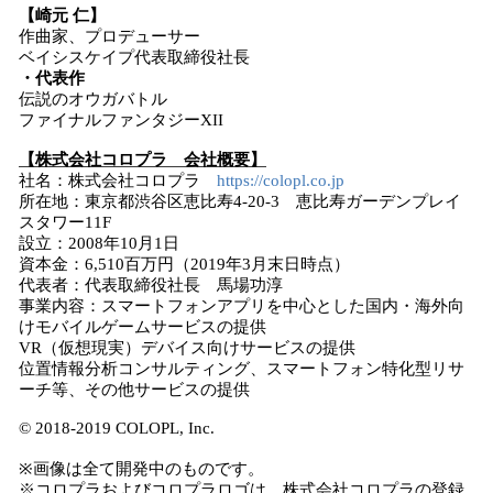
【崎元 仁】
作曲家、プロデューサー
ベイシスケイプ代表取締役社長
・代表作
伝説のオウガバトル
ファイナルファンタジーXII
【株式会社コロプラ 会社概要】
社名：株式会社コロプラ
https://colopl.co.jp
所在地：東京都渋谷区恵比寿4-20-3 恵比寿ガーデンプレイ
スタワー11F
設立：2008年10月1日
資本金：6,510百万円（2019年3月末日時点）
代表者：代表取締役社長 馬場功淳
事業内容：スマートフォンアプリを中心とした国内・海外向
けモバイルゲームサービスの提供
VR（仮想現実）デバイス向けサービスの提供
位置情報分析コンサルティング、スマートフォン特化型リサ
ーチ等、その他サービスの提供
© 2018-2019 COLOPL, Inc.
※画像は全て開発中のものです。
※コロプラおよびコロプラロゴは、株式会社コロプラの登録