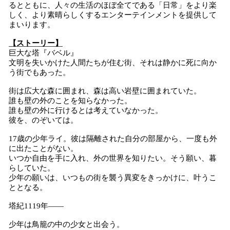
るとともに、人々の生活のほぼ全てである「日常」をより楽
しく、より素晴らしくするエンターテインメントを提供して
まいります。
【ストーリー】
巨大な塔『バベル』
文明を失いかけた人間たちが住む街、それは静かに死に向か
う街でもあった。
街は広大な森に囲まれ、森は高い岩壁に囲まれていた。
誰も壁の外のことを知らなかった。
誰も壁の外に行けるとは考えていなかった。
彼を、のぞいては。
17歳の少年ライ。彼は隔離された自分の部屋から、一度も外
に出たことがない。
いつか自由を手に入れ、外の世界を知りたい。そう願い、暮
らしていた。
少年の願いは、いつもの街を襲う異変をきっかけに、叶うこ
ととなる。
塔紀1119年――
少年は鳥籠の中の少女と出会う。