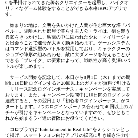
Gを手掛けられてきた著名クリエイターを起用し、ハイクオ
リティなゲーム体験をすることができる本格JRPGアプリで
す。
始まりの地は、文明を失いかけた人間が住む巨大な塔「バ
ベル」。隔離された部屋で暮らす主人公・ライは、街を襲う
異変をきっかけに、鳥籠の中に囚われた少女・マイリージャ
と出会うことで運命が大きく動き始めます。ゲームシステム
はコマンド選択型のバトルを採用しており、キャラクターの
ジョブや陣形の組み合わせ、敵に大ダメージを与えることが
できる「ブレイク」の要素によって、戦略性が高く奥深いバ
トルが楽しめます。
サービス開始を記念して、本日から8月1日（木）までの期
間に10日間ログインすると20回以上のガチャが無料で引ける
「リリース記念ログインボーナス」キャンペーンを実施して
おります。また、キャンペーン期間中に10日間のログインを
達成すると、その翌日より「初心者ログインボーナス」がス
タートします。2つのログインボーナス合わせて40回以上のガ
チャが引けるキャンペーンとなっていますので、ぜひともこ
れから始まるライ達の冒険にお役立てください。
コロプラでは“Entertainment in Real Life”をミッションとし
て掲げ、スマートフォン向けアプリの拡充に引き続き注力す