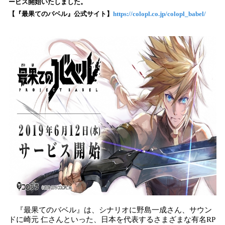
ービス開始いたしました。
み
【『最果てのバベル』公式サイト】
https://colopl.co.jp/colopl_babel/
込
み
中
で
す
『最果てのバベル』は、シナリオに野島一成さん、サウン
ドに崎元 仁さんといった、日本を代表するさまざまな有名RP