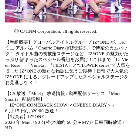
ⓒ CJ ENM Corporation, all rights reserved.
【番組概要】グローバルアイドルグループ IZ*ONE が、3rd
ミニ アルバム『Oneiric Diary (幻想日記)』で待望のカムバッ
ク！ タイトル曲の初披露ステージなど、IZ*ONE の魅力がた
っぷり 詰まったスペシャル番組をお届け！これまで「La Vie
en Rose」 「Violeta」「FIESTA」と“FLOWER series”で人気を
博した IZ*ONE の新たな物語に乞うご期待！日韓で大人気の
IZ* ONE による、グレードアップしたスペシャルステージを
お見逃しな く！
【CS 放送 『Mnet』 放送情報 / 動画配信サービス 『Mnet
Smart』 配信情報】
「IZ*ONE COMEBACK SHOW ＜ONEIRIC DIARY＞」
6 月 15 日(月)20:00 放送！
【出演者】IZ*ONE
2020 年 Mnet / 90 分枠(本編約 60 分＋MV) / 日韓同時放送 /
HD