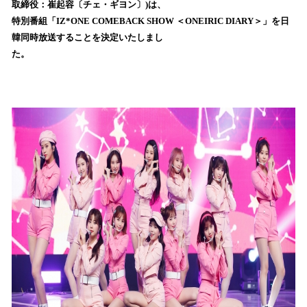
取締役：崔起容〔チェ・ギヨン〕)は、
み
特別番組「IZ*ONE COMEBACK SHOW ＜ONEIRIC DIARY＞」を日
込
韓同時放送することを決定いたしまし
み
た。
中
で
す