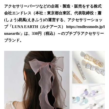
ね
！
アクセサリーパーツなどの企画・製造・販売をする株式
数
会社エンドレス（本社：東京都台東区、代表取締役：蕭
を
(しょう)易風(えきふう)の運営する、アクセサリーショッ
読
み
プ「LUNA EARTH（ルナアース） https://endlessmode.jp/l
込
unaearth/」は、330円（税込）～のプチプラアクセサリー
み
ブランド。
中
で
す