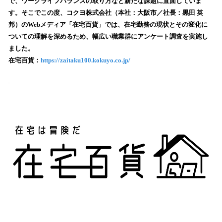
で、ワークライフバランスの取り方など新たな課題に直面していま
読
す。そこでこの度、コクヨ株式会社（本社：大阪市／社長：黒田 英
み
邦）のWebメディア「在宅百貨」では、在宅勤務の現状とその変化に
込
ついての理解を深めるため、幅広い職業群にアンケート調査を実施し
み
ました。
中
で
在宅百貨：
https://zaitaku100.kokuyo.co.jp/
す