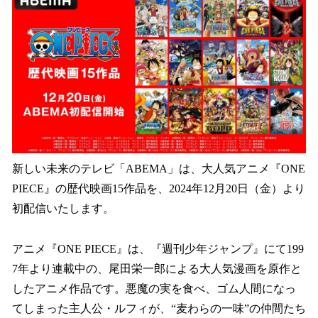
数
を
読
み
込
み
中
で
す
新しい未来のテレビ「ABEMA」は、大人気アニメ『ONE
PIECE』の歴代映画15作品を、2024年12月20日（金）より
初配信いたします。
アニメ『ONE PIECE』は、『週刊少年ジャンプ』にて199
7年より連載中の、尾田栄一郎による大人気漫画を原作と
したアニメ作品です。悪魔の実を食べ、ゴム人間になっ
てしまった主人公・ルフィが、“麦わらの一味”の仲間たち