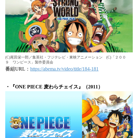
(C)尾田栄一郎／集英社・フジテレビ・東映アニメーション (C)「２００
９ ワンピース」製作委員会
番組URL：
https://abema.tv/video/title/184-181
・『ONE PIECE 麦わらチェイス』（2011）