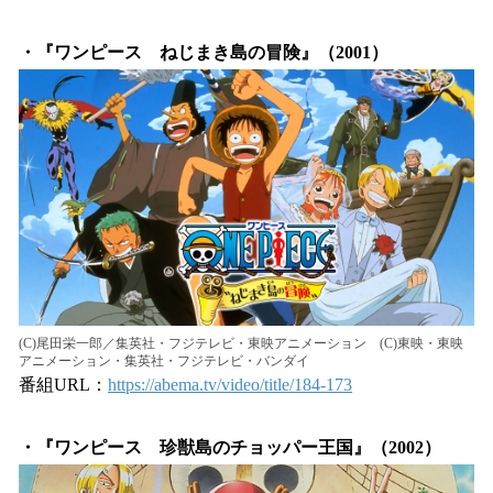
・『ワンピース ねじまき島の冒険』（2001）
(C)尾田栄一郎／集英社・フジテレビ・東映アニメーション (C)東映・東映
アニメーション・集英社・フジテレビ・バンダイ
番組URL：
https://abema.tv/video/title/184-173
・『ワンピース 珍獣島のチョッパー王国』（2002）