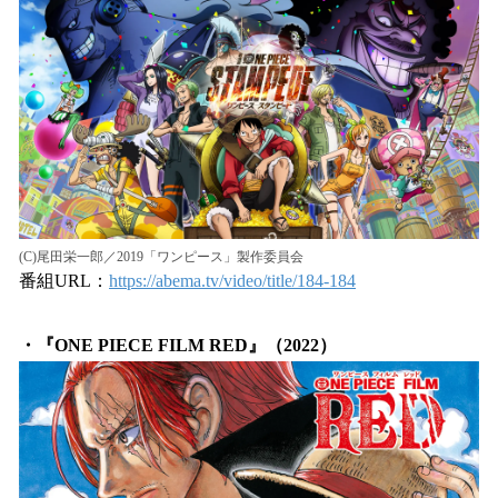
(C)尾田栄一郎／2019「ワンピース」製作委員会
番組URL：
https://abema.tv/video/title/184-184
・『ONE PIECE FILM RED』（2022）