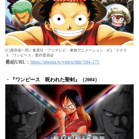
(C)尾田栄一郎／集英社・フジテレビ・東映アニメーション (C)「２００
３ ワンピース」製作委員会
番組URL：
https://abema.tv/video/title/184-175
・『ワンピース 呪われた聖剣』（2004）