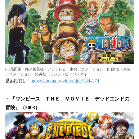
(C)尾田栄一郎／集英社・フジテレビ・東映アニメーション (C)東映・東映
アニメーション・集英社・フジテレビ・バンダイ
番組URL：
https://abema.tv/video/title/184-174
・『ワンピース ＴＨＥ ＭＯＶＩＥ デッドエンドの
冒険』（2003）