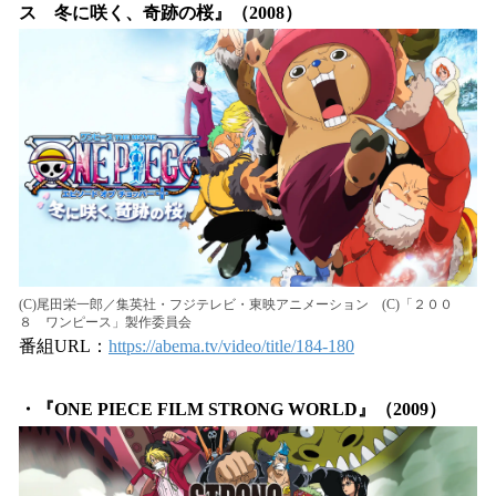
ス 冬に咲く、奇跡の桜』（2008）
(C)尾田栄一郎／集英社・フジテレビ・東映アニメーション (C)「２００
８ ワンピース」製作委員会
番組URL：
https://abema.tv/video/title/184-180
・『ONE PIECE FILM STRONG WORLD』（2009）