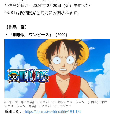
配信開始日時：2024年12月20日（金）午前0時～
※URLは配信開始と同時に公開されます。
【作品一覧】
・『劇場版 ワンピース』（2000）
(C)尾田栄一郎／集英社・フジテレビ・東映アニメーション (C)東映・東映
アニメーション・集英社・フジテレビ・バンダイ
番組URL：
https://abema.tv/video/title/184-172