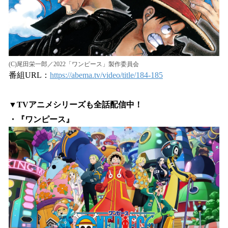
(C)尾田栄一郎／2022「ワンピース」製作委員会
番組URL：
https://abema.tv/video/title/184-185
▼TVアニメシリーズも全話配信中！
・『ワンピース』