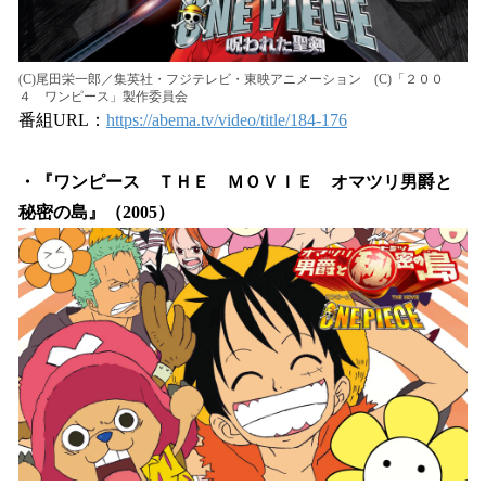
(C)尾田栄一郎／集英社・フジテレビ・東映アニメーション (C)「２００
４ ワンピース」製作委員会
番組URL：
https://abema.tv/video/title/184-176
・『ワンピース ＴＨＥ ＭＯＶＩＥ オマツリ男爵と
秘密の島』（2005）