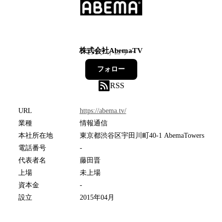
株式会社AbemaTV
171
フォロワー
フォロー
RSS
URL
https://abema.tv/
業種
情報通信
本社所在地
東京都渋谷区宇田川町40-1 AbemaTowers
電話番号
-
代表者名
藤田晋
上場
未上場
資本金
-
設立
2015年04月