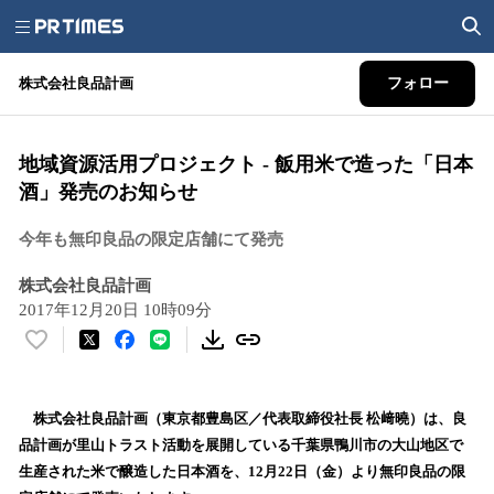
株式会社良品計画
フォロー
地域資源活用プロジェクト - 飯用米で造った「日本
酒」発売のお知らせ
今年も無印良品の限定店舗にて発売
株式会社良品計画
2017年12月20日 10時09分
い
い
ね
！
株式会社良品計画（東京都豊島区／代表取締役社長 松﨑曉）は、良
数
品計画が里山トラスト活動を展開している千葉県鴨川市の大山地区で
を
生産された米で醸造した日本酒を、12月22日（金）より無印良品の限
読