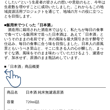
くしたい”という生産者の皆さんの想いや意欲のもと、今年は
生産数を増やすことに成功いたしました。これからもこの地
域資源活用プロジェクトを通じて、地域の方々の役に立つこ
とを目指します。
■飯用米でつくった「日本酒」
酒造用に栽培された酒造米ではなく、私たちが毎日の食事
で食べている飯用米で造った日本酒は、あえて「日本酒」と
いうそのままの名前です。米の風味を最大限引き出す酵母で
仕込み、毎日の食事に合う味を目指しました。日本人の原風
景ともいうべき里山と、そこに生きる人の心が醸した、まっ
すぐな酒。風味をそのまま味わっていただけるよう、濾過せ
ず、加水せず、原酒のまま瓶詰めしています。
■「日本酒」商品概要
商品名
日本酒 純米無濾過原酒
容量
720ml詰