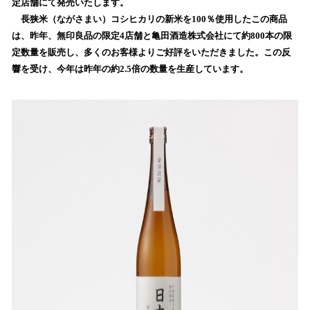
定店舗にて発売いたします。
み
長狭米（ながさまい）コシヒカリの新米を100％使用したこの商品
込
は、昨年、無印良品の限定4店舗と亀田酒造株式会社にて約800本の限
み
定数量を販売し、多くのお客様よりご好評をいただきました。この反
中
で
響を受け、今年は昨年の約2.5倍の数量を生産しています。
す