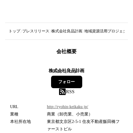
トップ
プレスリリース
株式会社良品計画
地域資源活用プロジェクト 
会社概要
株式会社良品計画
585
フォロワー
フォロー
RSS
URL
http://ryohin-keikaku.jp/
業種
商業（卸売業、小売業）
本社所在地
東京都文京区2-5-1 住友不動産飯田橋フ
ァーストビル