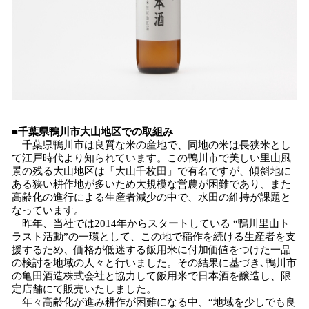
■千葉県鴨川市大山地区での取組み
千葉県鴨川市は良質な米の産地で、同地の米は長狭米とし
て江戸時代より知られています。この鴨川市で美しい里山風
景の残る大山地区は「大山千枚田」で有名ですが、傾斜地に
ある狭い耕作地が多いため大規模な営農が困難であり、また
高齢化の進行による生産者減少の中で、水田の維持が課題と
なっています。
昨年、当社では2014年からスタートしている “鴨川里山ト
ラスト活動”の一環として、この地で稲作を続ける生産者を支
援するため、価格が低迷する飯用米に付加価値をつけた一品
の検討を地域の人々と行いました。その結果に基づき､鴨川市
の亀田酒造株式会社と協力して飯用米で日本酒を醸造し、限
定店舗にて販売いたしました。
年々高齢化が進み耕作が困難になる中、“地域を少しでも良