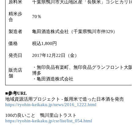
原料米
千葉県鴨川市大山地区産「長狭米」コシヒカリ100％
精米歩
70％
合
製造者
亀田酒造株式会社（千葉県鴨川市仲329）
価格
税込1,800円
発売日
2017年12月22日（金）
・無印良品有楽町、無印良品グランフロント大阪、
販売店
博多
舗
・亀田酒造株式会社
■参考URL
地域資源活用プロジェクト - 飯用米で造った日本酒を発売
https://ryohin-keikaku.jp/news/2016_1222.html
100の良いこと 鴨川里山トラスト
https://ryohin-keikaku.jp/csr/list/list_054.html