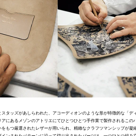
込
み
中
で
す
とスタッズがあしらわれた、アコーディオンのような形が特徴的な「ディ
リアにあるメゾンのアトリエにてひとつひとつ手作業で製作されるこの
いをもつ厳選されたレザーが用いられ、精緻なクラフツマンシップが凝
ザインされたパターンに沿って切り出されたパーツは、一つひとつ組み