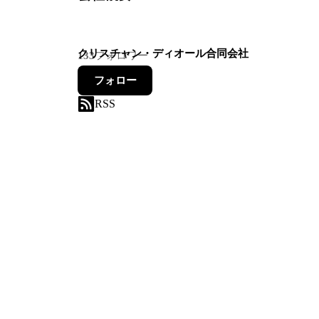
クリスチャン・ディオール合同会社
133
フォロワー
フォロー
RSS