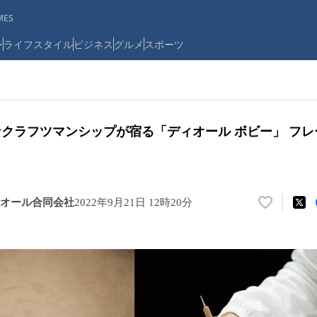
ES
ン
ライフスタイル
ビジネス
グルメ
スポーツ
なクラフツマンシップが宿る「ディオール ボビー」 フ
オール合同会社
2022年9月21日 12時20分
い
い
ね
！
数
を
読
み