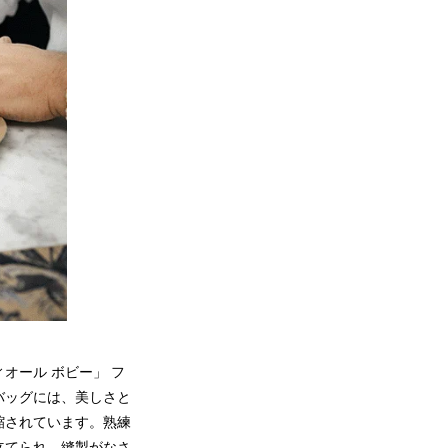
オール ボビー」 フ
バッグには、美しさと
縮されています。熟練
立てられ、縫製がなさ