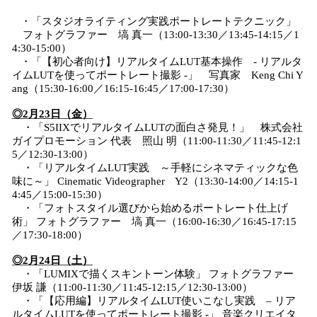
・「スタジオライティング実践ポートレートテクニック」
フォトグラファー 塙 真一（13:00-13:30／13:45-14:15／1
4:30-15:00）
・「【初心者向け】リアルタイムLUT基本操作 - リアルタ
イムLUTを使ってポートレート撮影 -」 写真家 Keng Chi Y
ang（15:30-16:00／16:15-16:45／17:00-17:30）
◎2月23日（金）
・「S5IIXでリアルタイムLUTの面白さ発見！」 株式会社
ガイプロモーション 代表 照山 明（11:00-11:30／11:45-12:1
5／12:30-13:00）
・「リアルタイムLUT実践 ～手軽にシネマティックな色
味に～」 Cinematic Videographer Y2（13:30-14:00／14:15-1
4:45／15:00-15:30）
・「フォトスタイル選びから始めるポートレート仕上げ
術」 フォトグラファー 塙 真一（16:00-16:30／16:45-17:15
／17:30-18:00）
◎2月24日（土）
・「LUMIXで描くスキントーン体験」 フォトグラファー
伊坂 謙（11:00-11:30／11:45-12:15／12:30-13:00）
・「【応用編】リアルタイムLUT使いこなし実践 – リア
ルタイムLUTを使ってポートレート撮影 -」 音楽クリエイタ