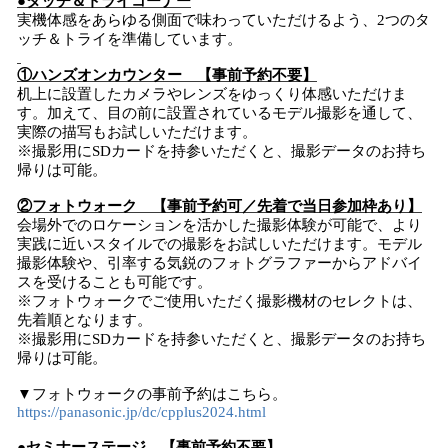
●タッチ＆トライコーナー
実機体感をあらゆる側面で味わっていただけるよう、2つのタ
ッチ＆トライを準備しています。
①ハンズオンカウンター 【事前予約不要】
机上に設置したカメラやレンズをゆっくり体感いただけま
す。加えて、目の前に設置されているモデル撮影を通して、
実際の描写もお試しいただけます。
※撮影用にSDカードを持参いただくと、撮影データのお持ち
帰りは可能。
②フォトウォーク 【事前予約可／先着で当日参加枠あり】
会場外でのロケーションを活かした撮影体験が可能で、より
実践に近いスタイルでの撮影をお試しいただけます。モデル
撮影体験や、引率する気鋭のフォトグラファーからアドバイ
スを受けることも可能です。
※フォトウォークでご使用いただく撮影機材のセレクトは、
先着順となります。
※撮影用にSDカードを持参いただくと、撮影データのお持ち
帰りは可能。
▼フォトウォークの事前予約はこちら。
https://panasonic.jp/dc/cpplus2024.html
●セミナーステージ 【事前予約不要】