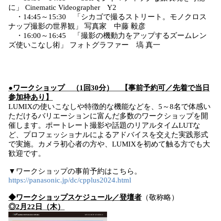
に」 Cinematic Videographer Y2
・14:45～15:30 「シカゴで撮るストリート。モノクロス
ナップ撮影の世界観」 写真家 中藤 毅彦
・16:00～16:45 「撮影の機動力をアップするズームレン
ズ使いこなし術」 フォトグラファー 塙 真一
●ワークショップ （1回30分） 【事前予約可／先着で当日
参加枠あり】
LUMIXの使いこなしや特徴的な機能などを、5～8名で体感い
ただけるバリエーションに富んだ多数のワークショップを開
催します。ポートレート撮影や話題のリアルタイムLUTな
ど、プロフェッショナルによるアドバイスを交えた実践形式
で実施。カメラ初心者の方や、LUMIXを初めて触る方でも大
歓迎です。
▼ワークショップの事前予約はこちら。
https://panasonic.jp/dc/cpplus2024.html
◆ワークショップスケジュール／登壇者
（敬称略）
◎2月22日（木）