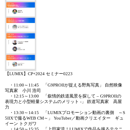
【LUMIX】CP+2024 セミナー0223
・11:00～11:45 「G9PROIIが捉える野鳥写真」 自然映像
写真家 小川 浩司
・12:15～13:00 「叙情的鉄道風景を探して – G9PROIIの
表現力と小型軽量システムのメリット -」 鉄道写真家 高屋
力
・13:30～14:15 「LUMIXプロモーション動画の裏側 ～S
5IIXで撮るWEB CM～」 YouTuber／動画クリエイター ギュ
イーン トクガワ
・14:50～15:35 「上田家流！LUMIXで作品を撮るテクニ