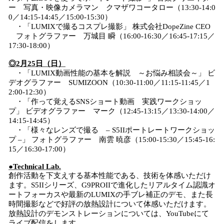
ー 写真・映像カメラマン クマザワコータロー（13:30-14:0
0／14:15-14:45／15:00-15:30）
・「LUMIXで撮るコスプレ撮影」 株式会社DopeZine CEO
フォトグラファー 万城目 瞬（16:00-16:30／16:45-17:15／
17:30-18:00）
◎2月25日（日）
・「LUMIX動画性能の基本を解説 ～お悩み相談会～」 ビ
デオグラファー SUMIZOON（10:30-11:00／11:15-11:45／1
2:00-12:30）
・「作って覚えるSNSショート動画 実践ワークショッ
プ」 ビデオグラファー マーク（12:45-13:15／13:30-14:00／
14:15-14:45）
・「様々なレンズで撮る – S5IIポートレートワークショッ
プ –」 フォトグラファー 南雲 暁彦（15:00-15:30／15:45-16:
15／16:30-17:00）
●Technical Lab.
創作活動を下支えする基本性能である、技術を体感いただけ
ます。S5IIシリーズ、G9PROIIで進化したリアルタイム認識オ
ートフォーカスや最新のLUMIXの手ブレ補正のデモ、また長
時間撮影などで好評の放熱設計について体感いただけます。
放熱設計のデモンストレーションについては、YouTubeにて
ライブ配信をします。