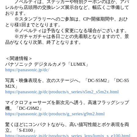
ノベルティは、ステッカーや特別クーポンのほか、アパ
レルから店頭用の交換レンズ展示台など、幅広くご準備して
おります。
※スタンプラリーへのご参加は、CP+開催期間中、おひ
とり様1回までとなります。
※ノベルティは予告なく変更になる場合がございます。
※ガチャガチャは各日ごとの先着順となりますので、景
品がなくなり次第、終了となります。
＜関連情報＞
パナソニック デジタルカメラ「LUMIX」
https://panasonic.jp/dc/
写真・映像表現を、次のステージへ。「DC-S5M2」「DC-S5
M2X」
https://panasonic.jp/dc/products/s_series/s5m2_s5m2x.html
マイクロフォーサーズを新次元へ誘う、高速フラッグシップ
機。「DC-G9M2」
https://panasonic.jp/dc/products/g_series/g9m2.html
驚くほどにコンパクトながら、高い描写性能とボケ表現を両
立。「S-E100」
https://panasonic.jp/dc/products/s_series_lens/lumix_s_e100.html