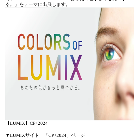
を
る。」をテーマに出展します。
読
み
込
み
中
で
す
【LUMIX】CP+2024
▼LUMIXサイト 「CP+2024」ページ