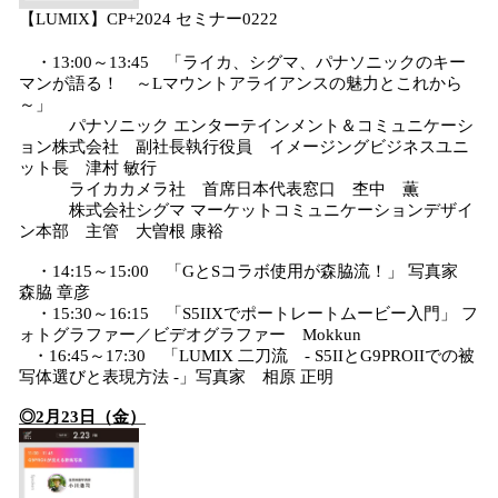
【LUMIX】CP+2024 セミナー0222
・13:00～13:45 「ライカ、シグマ、パナソニックのキー
マンが語る！ ～Lマウントアライアンスの魅力とこれから
～」
パナソニック エンターテインメント＆コミュニケーシ
ョン株式会社 副社長執行役員 イメージングビジネスユニ
ット長 津村 敏行
ライカカメラ社 首席日本代表窓口 杢中 薫
株式会社シグマ マーケットコミュニケーションデザイ
ン本部 主管 大曽根 康裕
・14:15～15:00 「GとSコラボ使用が森脇流！」 写真家
森脇 章彦
・15:30～16:15 「S5IIXでポートレートムービー入門」 フ
ォトグラファー／ビデオグラファー Mokkun
・16:45～17:30 「LUMIX 二刀流 - S5IIとG9PROIIでの被
写体選びと表現方法 -」写真家 相原 正明
◎2月23日（金）