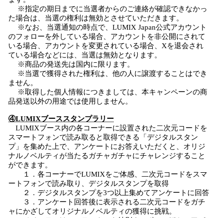
※指定の期日までに当選者からのご連絡が確認できなかっ
た場合は、当選の権利は無効とさせていただきます。
※なお、当選通知の時点で、LUMIX Japan公式アカウント
のフォローを外している場合、アカウントを非公開にされて
いる場合、アカウントを変更されている場合、Xを退会され
ている場合などには、当選は無効となります。
※商品の発送先は国内に限ります。
※当選で獲得された権利は、他の人に譲渡することはでき
ません。
※取得した個人情報につきましては、本キャンペーンの商
品発送以外の用途では使用しません。
④LUMIXブーススタンプラリー
LUMIXブース内の各コーナーに設置された二次元コードを
スマートフォンで読み取ると取得できる「デジタルスタン
プ」を集めた上で、アンケートにお答えいただくと、オリジ
ナルノベルティが当たるガチャガチャにチャレンジすること
ができます。
１．各コーナーでLUMIXをご体感、二次元コードをスマ
ートフォンで読み取り、デジタルスタンプを取得
２．デジタルスタンプを3つ以上集めてアンケートに回答
３．アンケート回答後に表示される二次元コードをガチ
ャにかざしてオリジナルノベルティの獲得に挑戦。