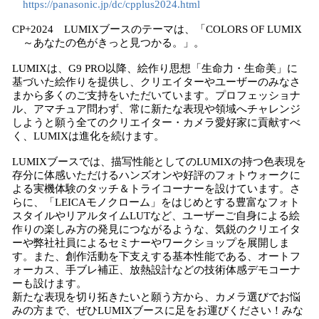
https://panasonic.jp/dc/cpplus2024.html
CP+2024 LUMIXブースのテーマは、「COLORS OF LUMIX
～あなたの色がきっと見つかる。」。
LUMIXは、G9 PRO以降、絵作り思想「生命力・生命美」に
基づいた絵作りを提供し、クリエイターやユーザーのみなさ
まから多くのご支持をいただいています。プロフェッショナ
ル、アマチュア問わず、常に新たな表現や領域へチャレンジ
しようと願う全てのクリエイター・カメラ愛好家に貢献すべ
く、LUMIXは進化を続けます。
LUMIXブースでは、描写性能としてのLUMIXの持つ色表現を
存分に体感いただけるハンズオンや好評のフォトウォークに
よる実機体験のタッチ＆トライコーナーを設けています。さ
らに、「LEICAモノクローム」をはじめとする豊富なフォト
スタイルやリアルタイムLUTなど、ユーザーご自身による絵
作りの楽しみ方の発見につながるような、気鋭のクリエイタ
ーや弊社社員によるセミナーやワークショップを展開しま
す。また、創作活動を下支えする基本性能である、オートフ
ォーカス、手ブレ補正、放熱設計などの技術体感デモコーナ
ーも設けます。
新たな表現を切り拓きたいと願う方から、カメラ選びでお悩
みの方まで、ぜひLUMIXブースに足をお運びください！みな