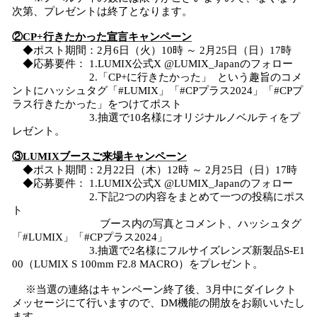
次第、プレゼントは終了となります。
②CP+行きたかった宣言キャンペーン
◆ポスト期間：2月6日（火）10時 ～ 2月25日（日）17時
◆応募要件： 1.LUMIX公式X @LUMIX_Japanのフォロー
2.「CP+に行きたかった」 という趣旨のコメ
ントにハッシュタグ「#LUMIX」「#CPプラス2024」「#CPプ
ラス行きたかった」をつけてポスト
3.抽選で10名様にオリジナルノベルティをプ
レゼント。
③LUMIXブースご来場キャンペーン
◆ポスト期間：2月22日（木）12時 ～ 2月25日（日）17時
◆応募要件： 1.LUMIX公式X @LUMIX_Japanのフォロー
2.下記2つの内容をまとめて一つの投稿にポス
ト
ブース内の写真とコメント、ハッシュタグ
「#LUMIX」「#CPプラス2024」
3.抽選で2名様にフルサイズレンズ新製品S-E1
00（LUMIX S 100mm F2.8 MACRO）をプレゼント。
※当選の連絡はキャンペーン終了後、3月中にダイレクト
メッセージにて行いますので、DM機能の開放をお願いいたし
ます。