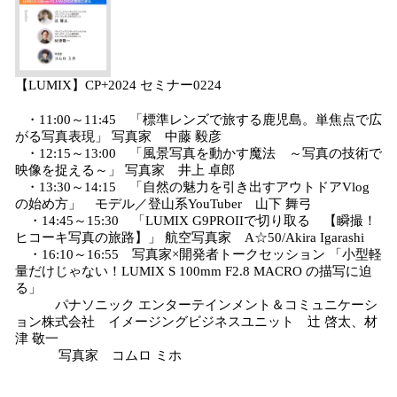
【LUMIX】CP+2024 セミナー0224
・11:00～11:45 「標準レンズで旅する鹿児島。単焦点で広
がる写真表現」 写真家 中藤 毅彦
・12:15～13:00 「風景写真を動かす魔法 ～写真の技術で
映像を捉える～」 写真家 井上 卓郎
・13:30～14:15 「自然の魅力を引き出すアウトドアVlog
の始め方」 モデル／登山系YouTuber 山下 舞弓
・14:45～15:30 「LUMIX G9PROIIで切り取る 【瞬撮！
ヒコーキ写真の旅路】」 航空写真家 A☆50/Akira Igarashi
・16:10～16:55 写真家×開発者トークセッション 「小型軽
量だけじゃない！LUMIX S 100mm F2.8 MACRO の描写に迫
る」
パナソニック エンターテインメント＆コミュニケーシ
ョン株式会社 イメージングビジネスユニット 辻 啓太、材
津 敬一
写真家 コムロ ミホ