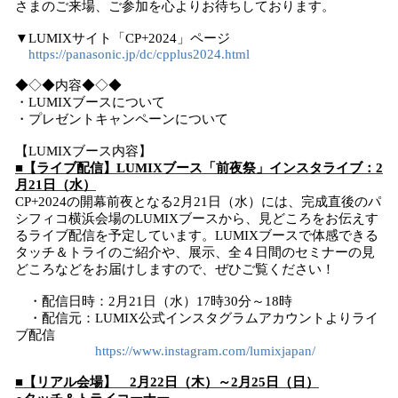
さまのご来場、ご参加を心よりお待ちしております。
▼LUMIXサイト「CP+2024」ページ
https://panasonic.jp/dc/cpplus2024.html
◆◇◆内容◆◇◆
・LUMIXブースについて
・プレゼントキャンペーンについて
【LUMIXブース内容】
■【ライブ配信】LUMIXブース「前夜祭」インスタライブ：2
月21日（水）
CP+2024の開幕前夜となる2月21日（水）には、完成直後のパ
シフィコ横浜会場のLUMIXブースから、見どころをお伝えす
るライブ配信を予定しています。LUMIXブースで体感できる
タッチ＆トライのご紹介や、展示、全４日間のセミナーの見
どころなどをお届けしますので、ぜひご覧ください！
・配信日時：2月21日（水）17時30分～18時
・配信元：LUMIX公式インスタグラムアカウントよりライ
ブ配信
https://www.instagram.com/lumixjapan/
■【リアル会場】 2月22日（木）～2月25日（日）