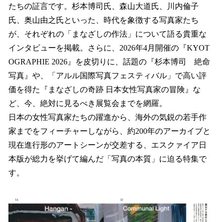
たちの証言です。杉本博司氏、森山大道氏、川内倫子
氏、奥山由之氏といった、時代を象徴する写真家たち
が、それぞれの「まなざしの作法」について語る貴重な
インタビューを掲載。さらに、2026年4月開催の『KYOT
OGRAPHIE 2026』を皮切りに、話題の『杉本博司 絶命
写真』や、「アルル国際写真フェスティバル」で高い評
価を得た『まなざしの奇跡 日本女性写真家の冒険』な
ど、今、絶対に見るべき展覧会までを網羅。
日本の女性写真家たちの躍進から、海外の気鋭の若手作
家までをフィーチャーしながら、約200年のアーカイブと
現在進行形のアートシーンが交差する、エスクァイア日
本版が総力を挙げて編んだ「写真の本質」に迫る特集で
す。