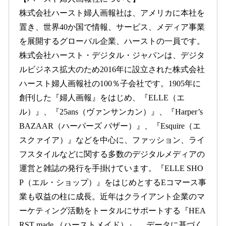
株式会社ハースト婦人画報社は、アメリカに本社を
置き、世界40か国で情報、サービス、メディア事業
を展開するグローバル企業、ハーストの一員です。
株式会社ハースト・デジタル・ジャパンは、デジタ
ルビジネス拡大のため2016年に設立された株式会社
ハースト婦人画報社の100％子会社です。1905年に
創刊した『婦人画報』をはじめ、『ELLE（エ
ル）』、『25ans（ヴァンサンカン）』、『Harper’s
BAZAAR（ハーパーズ バザー）』、『Esquire（エ
スクァイア）』などを中心に、ファッション、ライ
フスタイルなどに関する多数のデジタルメディアの
運営と雑誌の発行を手掛けています。『ELLE SHO
P（エル・ショップ）』をはじめとするEコマース事
業も収益の柱に成長。近年はクライアント企業のマ
ーケティング活動をトータルにサポートする『HEA
RST made （ハーストメイド）』 、データに基づく