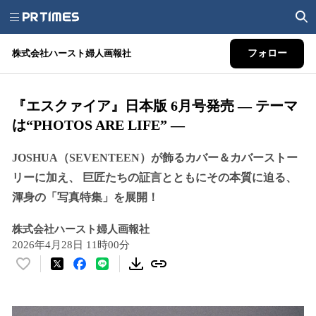
株式会社ハースト婦人画報社
フォロー
『エスクァイア』日本版 6月号発売 ― テーマ
は“PHOTOS ARE LIFE” ―
JOSHUA（SEVENTEEN）が飾るカバー＆カバーストー
リーに加え、 巨匠たちの証言とともにその本質に迫る、
渾身の「写真特集」を展開！
株式会社ハースト婦人画報社
2026年4月28日 11時00分
い
い
ね
！