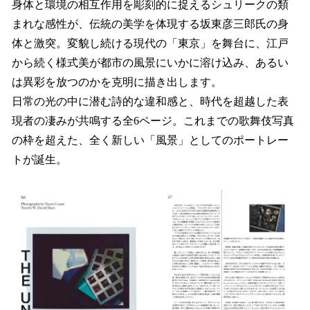
身体と環境の相互作用を彫刻的に捉えるシュリークの類
まれな感性が、伝統の美学を体現する坂東彦三郎氏の身
体と激突。変貌し続ける現代の「東京」を舞台に、江戸
から続く様式美が都市の風景にいかに溶け込み、あるい
は異彩を放つのかを克明に描き出します。
日常の光の中に潜む詩的な違和感と、時代を超越した表
現者の凄みが共鳴する全6ページ。これまでの歌舞伎写真
の枠を超えた、全く新しい「風景」としてのポートレー
トが誕生。