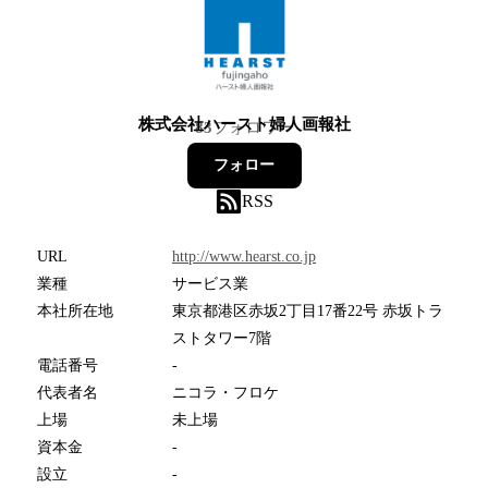
株式会社ハースト婦人画報社
83
フォロワー
フォロー
RSS
URL
http://www.hearst.co.jp
業種
サービス業
本社所在地
東京都港区赤坂2丁目17番22号 赤坂トラ
ストタワー7階
電話番号
-
代表者名
ニコラ・フロケ
上場
未上場
資本金
-
設立
-