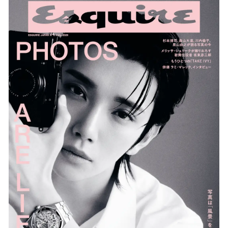
数
を
読
み
込
み
中
で
す