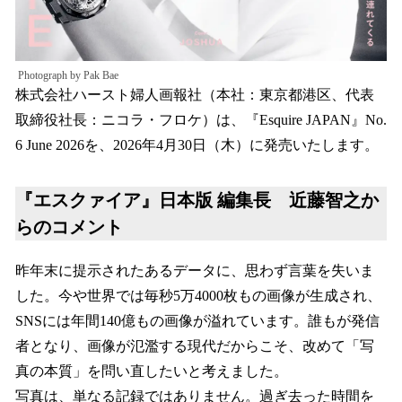
Photograph by Pak Bae
株式会社ハースト婦人画報社（本社：東京都港区、代表
取締役社長：ニコラ・フロケ）は、『Esquire JAPAN』No.
6 June 2026を、2026年4月30日（木）に発売いたします。
『エスクァイア』日本版 編集長 近藤智之か
らのコメント
昨年末に提示されたあるデータに、思わず言葉を失いま
した。今や世界では毎秒5万4000枚もの画像が生成され、
SNSには年間140億もの画像が溢れています。誰もが発信
者となり、画像が氾濫する現代だからこそ、改めて「写
真の本質」を問い直したいと考えました。
写真は、単なる記録ではありません。過ぎ去った時間を