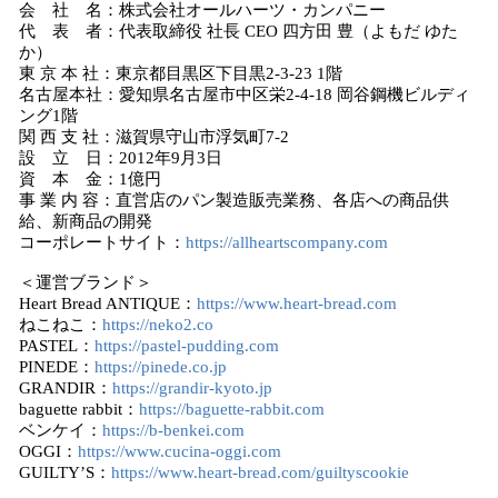
会 社 名：株式会社オールハーツ・カンパニー
代 表 者：代表取締役 社長 CEO 四方田 豊（よもだ ゆた
か）
東 京 本 社：東京都目黒区下目黒2-3-23 1階
名古屋本社：愛知県名古屋市中区栄2-4-18 岡谷鋼機ビルディ
ング1階
関 西 支 社：滋賀県守山市浮気町7-2
設 立 日：2012年9月3日
資 本 金：1億円
事 業 内 容：直営店のパン製造販売業務、各店への商品供
給、新商品の開発
コーポレートサイト：
https://allheartscompany.com
＜運営ブランド＞
Heart Bread ANTIQUE：
https://www.heart-bread.com
ねこねこ：
https://neko2.co
PASTEL：
https://pastel-pudding.com
PINEDE：
https://pinede.co.jp
GRANDIR：
https://grandir-kyoto.jp
baguette rabbit：
https://baguette-rabbit.com
ベンケイ：
https://b-benkei.com
OGGI：
https://www.cucina-oggi.com
GUILTYʼS：
https://www.heart-bread.com/guiltyscookie