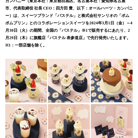
数
カンパニー（東京本社：東京都目黒区、名古屋本社：愛知県名古屋
を
市、代表取締役 社長 CEO：四方田 豊、以下：オールハーツ・カンパニ
読
ー）は、スイーツブランド「パステル」と株式会社サンリオの「ポム
み
ポムプリン」とのコラボレーションスイーツを2024年3月1日（金）～4
込
月30日（火）の期間、全国の「パステル」※1で販売するにあたり、2
み
月29日（木）に旗艦店「パステル 表参道店」で先行発売いたします。
中
で
※1：一部店舗を除く。
す