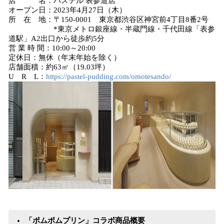
店 名：パステル 表参道店
オープン日：2023年4月27日（木）
所 在 地：〒150-0001 東京都渋谷区神宮前4丁目8番2号
*東京メトロ銀座線・半蔵門線・千代田線「表参
道駅」A2出口から徒歩約5分
営 業 時 間：10:00～20:00
定休日：無休（年末年始を除く）
店舗面積：約63㎡（19.03坪）
U R L：
https://pastel-pudding.com/omotesando/
「ポムポムプリン」コラボ商品概要