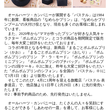
オールハーツ・カンパニーが展開する「パステル」は1984
年に創業、看板商品の『なめらかプリン』は、“なめらかプリ
ンブーム”の火付け役となり、現在も多くのお客様に親しまれ
ています。
また、2020年から“ママが作ったプリン”が好きな人気キャ
ラクター「ポムポムプリン」とコラボ商品を期間限定で販売
し、毎年大変ご好評をいただいております。
コラボ5年目となる今年は、新商品『まるごとポムポムプリ
ン（かお）』『まるごとポムポムプリン（おしり）』『ポム
ポムプリンのプリン ア・ラ・モード』『ポムポムプリンの
ミニプリン』『ポムポムプリンのプチバッグ』『ポムポムプ
リンの2段ケーキ』※2に加え、昨年も大変ご好評をいただい
た『ポムポムプリンのシフォン』を全国の「パステル」※1に
て3月1日（金）より販売いたします。
そしてこのたび、4月に1周年を迎える旗艦店「パステル 表
参道店」で、他店舗より1日早く2月29日（木）に先行発売い
たします。
※2：事前予約商品のため、先行発売はいたしません。
オールハーツ・カンパニーは、たくさんの人々を笑顔にす
ることができる「しあわせの一皿」を通して、お客様にしあ