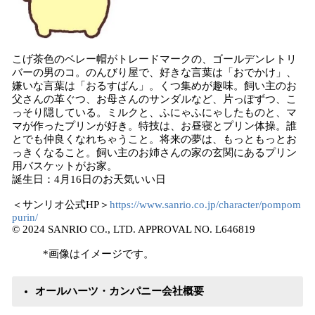
こげ茶色のベレー帽がトレードマークの、ゴールデンレトリ
バーの男のコ。のんびり屋で、好きな言葉は「おでかけ」、
嫌いな言葉は「おるすばん」。くつ集めが趣味。飼い主のお
父さんの革ぐつ、お母さんのサンダルなど、片っぽずつ、こ
っそり隠している。ミルクと、ふにゃふにゃしたものと、マ
マが作ったプリンが好き。特技は、お昼寝とプリン体操。誰
とでも仲良くなれちゃうこと。将来の夢は、もっともっとお
っきくなること。飼い主のお姉さんの家の玄関にあるプリン
用バスケットがお家。
誕生日：4月16日のお天気いい日
＜サンリオ公式HP＞
https://www.sanrio.co.jp/character/pompom
purin/
© 2024 SANRIO CO., LTD. APPROVAL NO. L646819
*画像はイメージです。
オールハーツ・カンパニー会社概要