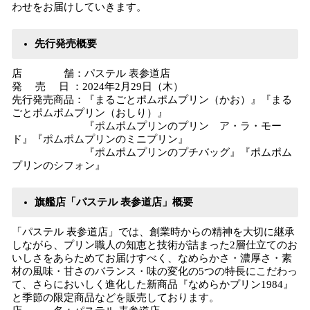
わせをお届けしていきます。
先行発売概要
店 舗：パステル 表参道店
発 売 日 ：2024年2月29日（木）
先行発売商品：『まるごとポムポムプリン（かお）』『まる
ごとポムポムプリン（おしり）』
『ポムポムプリンのプリン ア・ラ・モー
ド』『ポムポムプリンのミニプリン』
『ポムポムプリンのプチバッグ』『ポムポム
プリンのシフォン』
旗艦店「パステル 表参道店」概要
「パステル 表参道店」では、創業時からの精神を大切に継承
しながら、プリン職人の知恵と技術が詰まった2層仕立てのお
いしさをあらためてお届けすべく、なめらかさ・濃厚さ・素
材の風味・甘さのバランス・味の変化の5つの特長にこだわっ
て、さらにおいしく進化した新商品『なめらかプリン1984』
と季節の限定商品などを販売しております。