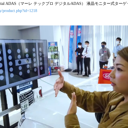
O Digital ADAS（マーレ テックプロ デジタルADAS） 液晶モニター式タ
ery/product.php?id=1218