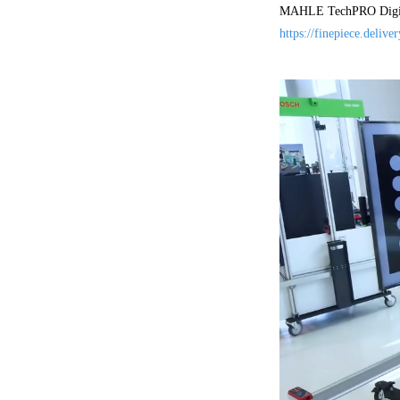
MAHLE TechPR
https://finepiece.deliv