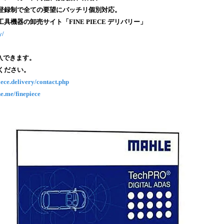
み
登録制で全ての要望にバッチリ個別対応。
込
具機器の卸売サイト「FINE PIECE デリバリー」
み
y/
中
で
入できます。
す
ください。
piece.delivery/contact.php
ne.me/finepiece