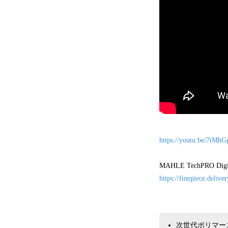
https://youtu.be/7tMh
MAHLE TechPR
https://finepiece.deliv
次世代ポリマー