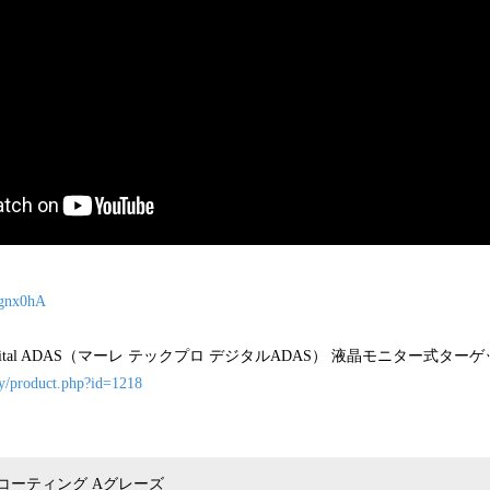
Ggnx0hA
O Digital ADAS（マーレ テックプロ デジタルADAS） 液晶モニター式タ
ery/product.php?id=1218
コーティング Aグレーズ