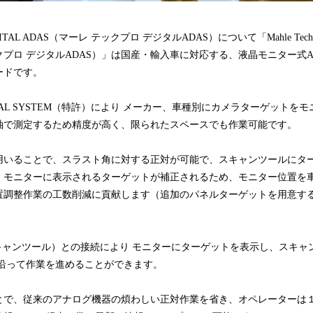
 DIGITAL ADAS（マーレ テックプロ デジタルADAS）について「Mahle TechP
ックプロ デジタルADAS）」は国産・輸入車に対応する、液晶モニター式
ードです。
DIGITAL SYSTEM（特許）により メーカー、車種別にカメラターゲット
軸で測定するため精度が高く、限られたスペースでも作業可能です。
用いることで、スラスト角に対する正対が可能で、スキャンツールにタ
、モニターに表示されるターゲットが補正されるため、モニター位置を
置調整作業の工数削減に貢献します（追加のパネルターゲットを用意す
（スキャンツール）との接続により モニターにターゲットを表示し、スキ
に沿って作業を進めることができます。
とで、従来のアナログ機器の煩わしい正対作業を省き、オペレーターは