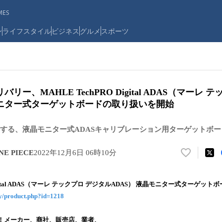
ES
ン
ライフスタイル
ビジネス
グルメ
スポーツ
 デリバリー、MAHLE TechPRO Digital ADAS（マーレ
モニター式ターゲットボードの取り扱いを開始
する、液晶モニター式ADASキャリブレーション用ターゲットボー
E PIECE
2022年12月6日 06時10分
い
い
ね
 Digital ADAS（マーレ テックプロ デジタルADAS） 液晶モニター式ターゲット
！
ery/product.php?id=1218
数
を
読
！メーカー、商社、販売店、業者、