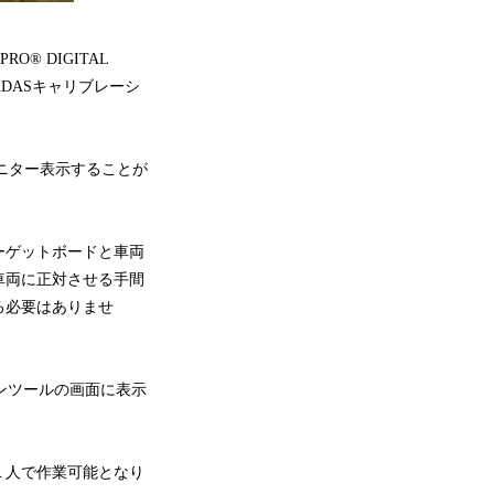
RO® DIGITAL
ADASキャリブレーシ
をモニター表示することが
ーゲットボードと車両
車両に正対させる手間
る必要はありませ
ャンツールの画面に表示
１人で作業可能となり