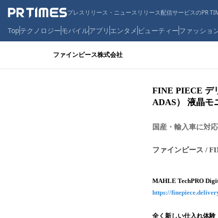
プレスリリース・ニュースリリース配信サービスのPR TIM
Top
テクノロジー
モバイル
アプリ
エンタメ
ビューティー
ファッショ
ファインピース株式会社
FINE PIECE
ADAS） 液晶
国産・輸入車に対応
ファインピース / FIN
MAHLE TechPRO
https://finepiece.deliv
全く新しい仕入れ体験