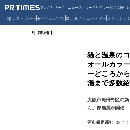
プレスリリース・ニュースリリース配信サービスのPR TIM
Top
テクノロジー
モバイル
アプリ
エンタメ
ビューティー
ファッショ
河出書房新社
猫と温泉の
オールカラー
ーどころから
湯まで多数紹
大阪市阿倍野区の新し
ん」原画展が開催！
河出書房新社
2025年