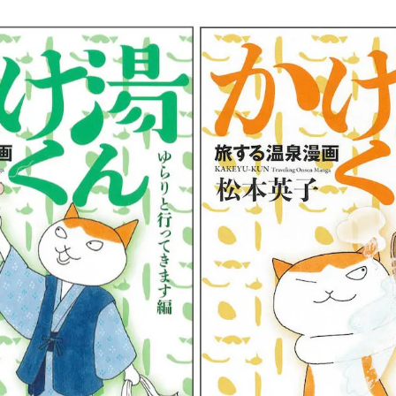
い
ね
！
数
を
読
み
込
み
中
で
す