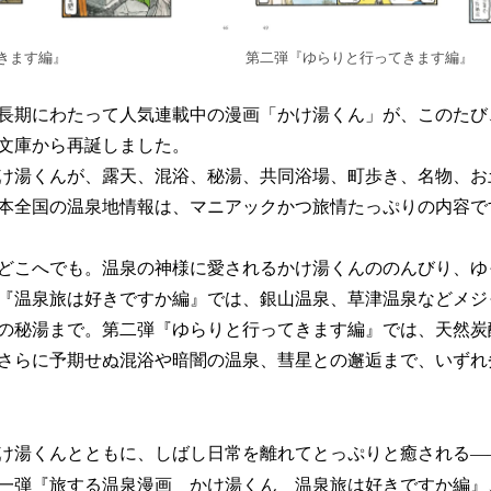
きます編』
第二弾『ゆらりと行ってきます編』
長期にわたって人気連載中の漫画「かけ湯くん」が、このたび
文庫から再誕しました。
け湯くんが、露天、混浴、秘湯、共同浴場、町歩き、名物、お
本全国の温泉地情報は、マニアックかつ旅情たっぷりの内容で
どこへでも。温泉の神様に愛されるかけ湯くんののんびり、ゆ
『温泉旅は好きですか編』では、銀山温泉、草津温泉などメジ
の秘湯まで。第二弾『ゆらりと行ってきます編』では、天然炭
さらに予期せぬ混浴や暗闇の温泉、彗星との邂逅まで、いずれ
け湯くんとともに、しばし日常を離れてとっぷりと癒される―
一弾『旅する温泉漫画 かけ湯くん 温泉旅は好きですか編』