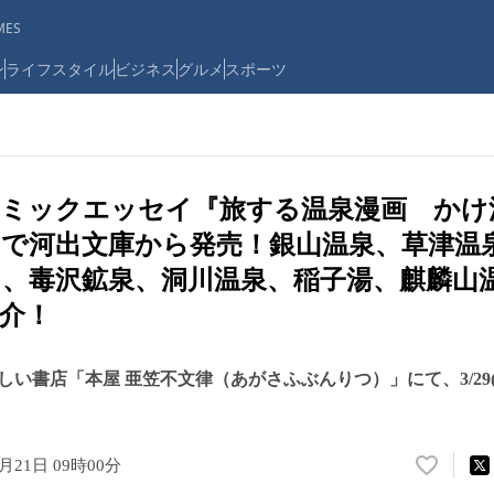
ES
ン
ライフスタイル
ビジネス
グルメ
スポーツ
コミックエッセイ『旅する温泉漫画 かけ
で河出文庫から発売！銀山温泉、草津温
、毒沢鉱泉、洞川温泉、稲子湯、麒麟山
介！
い書店「本屋 亜笠不文律（あがさふぶんりつ）」にて、3/29
3月21日 09時00分
い