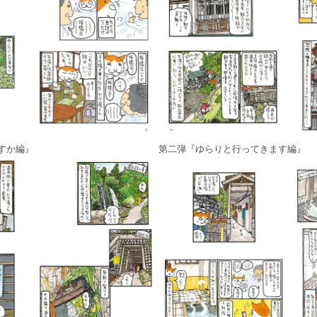
すか編』
第二弾『ゆらりと行ってきます編』