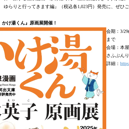
 ゆらりと行ってきます編』（税込各1,023円）発売に、ぜひ
 かけ湯くん』原画展開催！
会期：3/29
まで
会場：本屋
さふぶん
詳細：
http