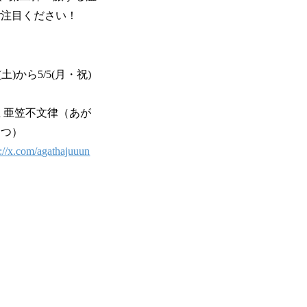
ご注目ください！
(土)から5/5(月・祝)
 亜笠不文律（あが
りつ）
s://x.com/agathajuuun