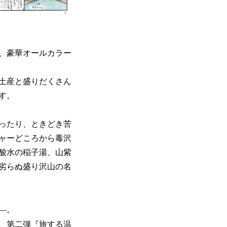
、豪華オールカラー
土産と盛りだくさん
す。
ったり、ときどき苦
ャーどころから毒沢
酸水の稲子湯、山紫
劣らぬ盛り沢山の名
―。
、第二弾『旅する温