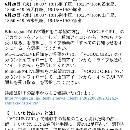
6月28日（火）
18:00〜18:15獅子座、18:25〜18:40乙女座、
18:50〜19:05天秤座、19:15〜19:30蠍座
6月29日（水）
18:00〜18:15射手座、18:25〜18:40山羊座、
18:50〜19:05水瓶座、19:15〜19:30魚座
※InstagramのLIVE通知をご希望の方は、『VOGUE GIRL』の
アカウントをフォローして、通知アイコンから「お知らせを
受け取る」を選択し、ライブ動画の「すべてのお知らせをオ
ンにする」を選択してください。
※TwitterのLIVE通知をご希望の方は、『VOGUE GIRL』のア
カウントをフォローして、通知アイコンから「ライブ放送の
ツイートのみ」を選択してください。
※TikTokのLIVE通知をご希望の方は、『VOGUE GIRL』のア
カウントをフォローして、通知アイコンから「すべてのLIVE
通知を受け取る」を選択してください。
詳細は以下の記事からもご確認いただけます。
https://voguegirl.jp/lifestyle/news_lifestyle/20220620/2022h2-
shiitake-insta-live/
【「しいたけ占い」とは】
『VOGUE GIRL』で連載中の彗星のごとく現れた噂の占い
師、しいたけ. による週刊と半期に一度の12星座占い。週刊占
いは、毎週月曜更新で、12星座別にその週の運勢をオーラカ