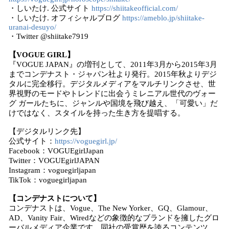
・しいたけ. 公式サイト
https://shiitakeofficial.com/
・しいたけ. オフィシャルブログ
https://ameblo.jp/shiitake-
uranai-desuyo/
・Twitter @shiitake7919
【VOGUE GIRL】
『VOGUE JAPAN』の増刊として、2011年3月から2015年3月
までコンデナスト・ジャパン社より発行。2015年秋よりデジ
タルに完全移行。デジタルメディアをマルチリンクさせ、世
界視野のモードやトレンドに出会うミレニアル世代のヴォー
グ ガールたちに、ジャンルや国境を飛び越え、「可愛い」だ
けではなく、スタイルを持った生き方を提唱する。
【デジタルリンク先】
公式サイト：
https://voguegirl.jp/
Facebook：VOGUEgirlJapan
Twitter：VOGUEgirlJAPAN
Instagram：voguegirljapan
TikTok：voguegirljapan
【コンデナストについて】
コンデナストは、Vogue、The New Yorker、GQ、Glamour、
AD、Vanity Fair、Wiredなどの象徴的なブランドを擁したグロ
ーバルメディア企業です。同社の受賞歴を誇るコンテンツ