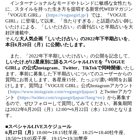
インターナショナルなモードやトレンドに敏感な女性たち
に、スタイルを持った生き方を提唱する新世代WEBマガジン
『VOGUE GIRL』（
https://voguegirl.jp/
）では、『VOGUE
GIRL』に登場して以来、「当たりすぎる」と話題の占い師し
いたけ.による、「しいたけ占い」の週刊占いと半期占いを大
好評連載中。
そんな
大人気企画「しいたけ占い」の2022年下半期占いを、
本日6月20日（月）に公開いたします。
また、「2022年下半期しいたけ占い」の公開を記念して、
しいたけ.が12星座別に語るスペシャルLIVEを『VOGUE
GIRL』の公式Instagram、Twitter、TikTokで同時開催
いたし
ます。事前に募集した下半期占いについてのユーザーからの
質問にお答えします。各星座15分、たっぷり濃い時間をお届
けします。質問は『VOGUE GIRL』公式Instagramアカウント
（
https://www.instagram.com/voguegirljapan/
）とTwitterアカウ
ント（
https://twitter.com/voguegirljapan?lang=en
）から募集す
るので、ぜひフォローして質問してみてください。募集期間
は2022年6月20日（月）12:00〜6月22日（水）12:00となりま
す。
■
スペシャルLIVEスケジュール
6月27日（月）
18:00〜18:15牡羊座、18:25〜18:40牡牛座、
18:50〜19:05双子座、19:15〜19:30蟹座