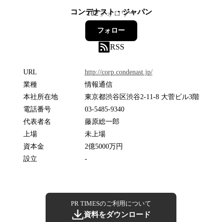
コンデナスト・ジャパン
102
フォロワー
フォロー
RSS
URL
http://corp.condenast.jp/
業種
情報通信
本社所在地
東京都渋谷区渋谷2-11-8 大菅ビル3階
電話番号
03-5485-9340
代表者名
藤原総一郎
上場
未上場
資本金
2億5000万円
設立
-
PR TIMESのご利用について
資料をダウンロード