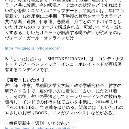
ラーと共に診断。今の状況と、ではその状況をどうすればよ
いのかを熱くロジカルにアップデート。半期占いは、年に2回
更新で、12星座別に上半期、下半期の運勢をオーラカラーと
共に診断。運勢、仕事運、恋愛運、月ごとのアドバイスとし
いたけ.からのメッセージで構成される。可愛いすぎる＋当た
りすぎる、しいたけキャラが解説する噂の占いが読めるのは
ヴォーグ・ガール・オンラインだけ！
https://voguegirl.jp/horoscope/
※「しいたけ占い」「SHIITAKE URANAI」は、コンデ・ナス
ト・アジア・パシフィック・インコーポレイテッドが商標保
有するコンテンツです。
【著者：しいたけ. 】
占い師、作家。早稲田大学大学院・政治学研究科卒。哲学の
研究をする中で、運の使い方に着眼し「占い」にたどり着
く。その後、占いの手法としてオーラリーディングの技術を
習得し、インドでの修行を経て占いを本業に。2014年より
『VOGUE GIRL』で連載をはじめる。近著には『しいたけ.の
やさしいお守りBOOK』（マガジンハウス）などがある。
・毎週更新中！週刊しいたけ占い
https://voguegirl.jp/horoscope/shitake/