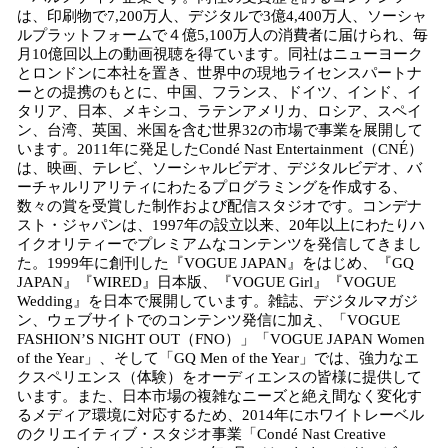
は、印刷物で7,200万人、デジタルで3億4,400万人、ソーシャ
ルプラットフォームで４億5,100万人の消費者に届けられ、毎
月10億回以上の動画視聴を得ています。同社はニューヨーク
とロンドンに本社を置き、世界中の現地ライセンスパートナ
ーとの提携のもとに、中国、フランス、ドイツ、インド、イ
タリア、日本、メキシコ、ラテンアメリカ、ロシア、スペイ
ン、台湾、英国、米国を含む世界32の市場で事業を展開して
います。2011年に発足したCondé Nast Entertainment（CNÉ）
は、映画、テレビ、ソーシャルビデオ、デジタルビデオ、バ
ーチャルリアリティにわたるプログラミングを作成する、
数々の賞を受賞した制作および配信スタジオです。コンデナ
スト・ジャパンは、1997年の設立以来、20年以上にわたりハ
イクオリティーでプレミアムなコンテンツを発信してきまし
た。1999年に創刊した『VOGUE JAPAN』をはじめ、『GQ
JAPAN』『WIRED』日本版、『VOGUE Girl』『VOGUE
Wedding』を日本で展開しています。雑誌、デジタルマガジ
ン、ウェブサイトでのコンテンツ発信に加え、「VOGUE
FASHION’S NIGHT OUT（FNO）」「VOGUE JAPAN Women
of the Year」、そして「GQ Men of the Year」では、強力なエ
クスペリエンス（体験）をオーディエンスの皆様に提供して
います。また、日本市場の複雑なニーズと絶え間なく変化す
るメディア環境に対応するため、2014年にホワイトレーベル
のクリエイティブ・スタジオ事業「Condé Nast Creative