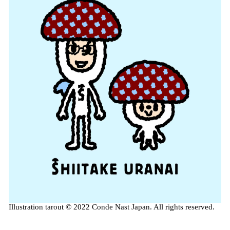
読
み
込
み
中
で
す
Illustration tarout © 2022 Conde Nast Japan. All rights reserved.