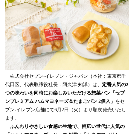
を
読
み
込
み
中
で
す
株式会社セブン‐イレブン・ジャパン（本社：東京都千
代田区、代表取締役社長：阿久津 知洋）は、
定番人気の2
つの味わいを同時にお楽しみいただける惣菜パン「セブ
ンプレミアム ハムマヨネーズ＆たまごパン 2個入」
をセ
ブン‐イレブン店舗にて6月2日（火）より順次発売いたし
ます。
ふんわりやさしい食感の生地で、幅広い世代に人気の