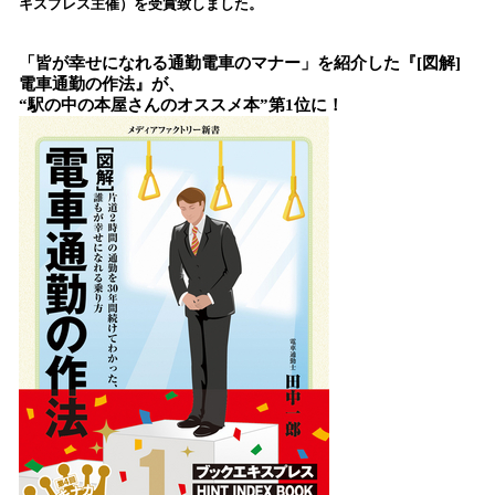
キスプレス主催）を受賞致しました。
み
込
「皆が幸せになれる通勤電車のマナー」を紹介した『[図解]
み
電車通勤の作法』が、
中
“駅の中の本屋さんのオススメ本”第1位に！
で
す