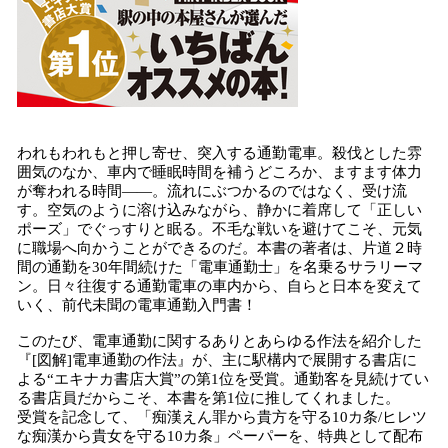
われもわれもと押し寄せ、突入する通勤電車。殺伐とした雰
囲気のなか、車内で睡眠時間を補うどころか、ますます体力
が奪われる時間――。流れにぶつかるのではなく、受け流
す。空気のように溶け込みながら、静かに着席して「正しい
ポーズ」でぐっすりと眠る。不毛な戦いを避けてこそ、元気
に職場へ向かうことができるのだ。本書の著者は、片道２時
間の通勤を30年間続けた「電車通勤士」を名乗るサラリーマ
ン。日々往復する通勤電車の車内から、自らと日本を変えて
いく、前代未聞の電車通勤入門書！
このたび、電車通勤に関するありとあらゆる作法を紹介した
『[図解]電車通勤の作法』が、主に駅構内で展開する書店に
よる“エキナカ書店大賞”の第1位を受賞。通勤客を見続けてい
る書店員だからこそ、本書を第1位に推してくれました。
受賞を記念して、「痴漢えん罪から貴方を守る10カ条/ヒレツ
な痴漢から貴女を守る10カ条」ペーパーを、特典として配布