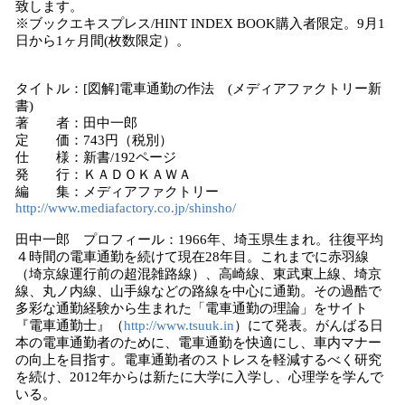
致します。
※ブックエキスプレス/HINT INDEX BOOK購入者限定。9月1
日から1ヶ月間(枚数限定）。
タイトル：[図解]電車通勤の作法 (メディアファクトリー新
書)
著 者：田中一郎
定 価：743円（税別）
仕 様：新書/192ページ
発 行：ＫＡＤＯＫＡＷＡ
編 集：メディアファクトリー
http://www.mediafactory.co.jp/shinsho/
田中一郎 プロフィール：1966年、埼玉県生まれ。往復平均
４時間の電車通勤を続けて現在28年目。これまでに赤羽線
（埼京線運行前の超混雑路線）、高崎線、東武東上線、埼京
線、丸ノ内線、山手線などの路線を中心に通勤。その過酷で
多彩な通勤経験から生まれた「電車通勤の理論」をサイト
『電車通勤士』（
http://www.tsuuk.in
）にて発表。がんばる日
本の電車通勤者のために、電車通勤を快適にし、車内マナー
の向上を目指す。電車通勤者のストレスを軽減するべく研究
を続け、2012年からは新たに大学に入学し、心理学を学んで
いる。