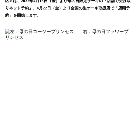
数
区＞は、2022年4月15日（金）より母の日限定ケーキの「店舗で受け取
を
りネット予約」、4月22日（金）より全国の生ケーキ取扱店で「店頭予
読
約」を開始します。
み
込
み
中
で
す