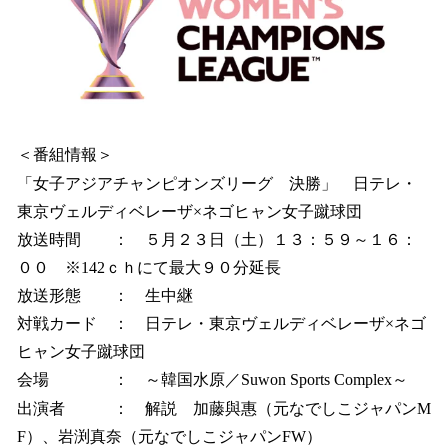
＜番組情報＞
「女子アジアチャンピオンズリーグ 決勝」 日テレ・
東京ヴェルディベレーザ×ネゴヒャン女子蹴球団
放送時間 ： ５月２３日（土）１３：５９～１６：
００ ※142ｃｈにて最大９０分延長
放送形態 ： 生中継
対戦カード ： 日テレ・東京ヴェルディベレーザ×ネゴ
ヒャン女子蹴球団
会場 ： ～韓国水原／Suwon Sports Complex～
出演者 ： 解説 加藤與惠（元なでしこジャパンM
F）、岩渕真奈（元なでしこジャパンFW）