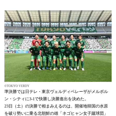
い
ね
！
数
を
読
み
込
み
中
で
す
©TOKYO VERDY
準決勝では日テレ・東京ヴェルディベレーザがメルボル
ン・シティに3-1で快勝し決勝進出を決めた。
23日（土）の決勝で相まみえるのは、開催地韓国の水原
を破り勢いに乗る北朝鮮の雄「ネゴヒャン女子蹴球団」