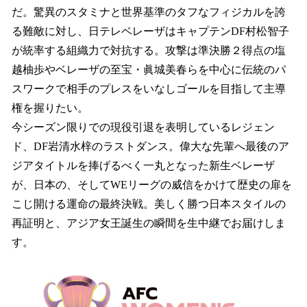
だ。驚異のスタミナと世界基準のタフなフィジカルを誇
る難敵に対し、日テレベレーザはキャプテンDF村松智子
が統率する組織力で対抗する。攻撃は準決勝２得点の塩
越柚歩やベレーザの至宝・眞城美春らを中心に伝統のパ
スワークで相手のプレスをいなしゴールを目指して主導
権を握りたい。
今シーズン限りでの現役引退を表明しているレジェン
ド、DF岩清水梓のラストダンス。偉大な先輩へ最後のア
ジアタイトルを捧げるべく一丸となった新生ベレーザ
が、日本の、そしてWEリーグの威信をかけて歴史の扉を
こじ開ける運命の最終決戦。美しく勝つ日本スタイルの
再証明と、アジア女王誕生の瞬間を生中継でお届けしま
す。