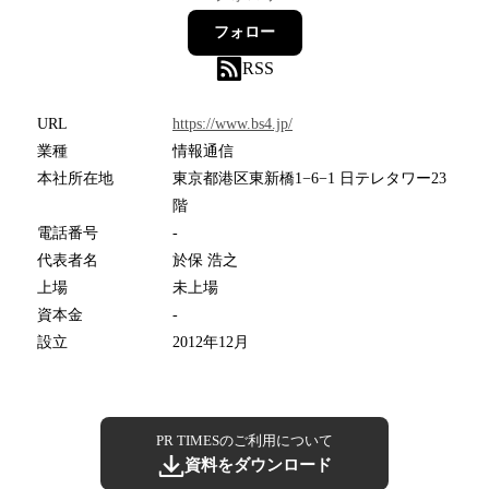
フォロー
RSS
URL
https://www.bs4.jp/
業種
情報通信
本社所在地
東京都港区東新橋1−6−1 日テレタワー23
階
電話番号
-
代表者名
於保 浩之
上場
未上場
資本金
-
設立
2012年12月
PR TIMESのご利用について
資料をダウンロード