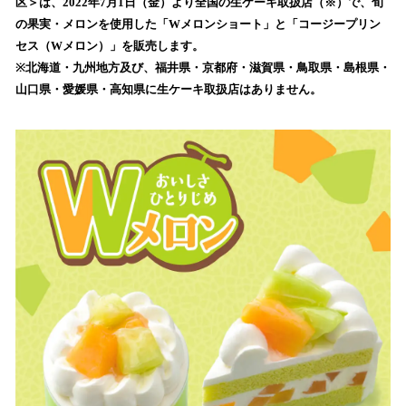
数
区＞は、2022年7月1日（金）より全国の生ケーキ取扱店（※）で、旬
を
の果実・メロンを使用した「Wメロンショート」と「コージープリン
読
セス（Wメロン）」を販売します。
み
※北海道・九州地方及び、福井県・京都府・滋賀県・鳥取県・島根県・
込
山口県・愛媛県・高知県に生ケーキ取扱店はありません。
み
中
で
す