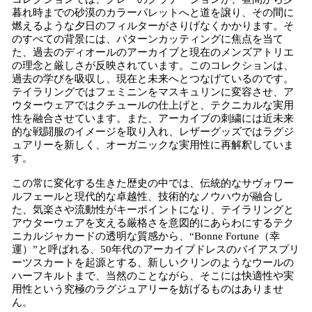
暮れ時までの砂漠のカラーパレットへと道を譲り、その間に
燃えるような夕日のフィルターがさりげなくかかります。そ
のすべての背景には、パターンカッティングに焦点を当て
た、過去のディオールのアーカイブと現在のメンズアトリエ
の理念と厳しさが反映されています。このコレクションは、
過去の学びを吸収し、現在と未来へとつなげているのです。
テイラリングではフェミニンをマスキュリンに変容させ、ア
ウターウェアではクチュールの仕上げと、テクニカルな実用
性を融合させています。また、アーカイブの刺繍には近未来
的な戦闘服のイメージを取り入れ、レザーグッズではラグジ
ュアリーを新しく、オーガニックな実用性に再解釈していま
す。
この常に変化する生きた歴史の中では、伝統的なサヴォワー
ルフェールと現代的な卓越性、技術的なノウハウが融合し
た、気楽さや流動性がキーポイントになり、テイラリングと
アウターウェアを支える厳格さを意図的にあらわにするテク
ニカルジャカードの透明な質感から、“Bonne Fortune（幸
運）”と呼ばれる、50年代のアーカイブドレスのバイアスプリ
ーツスカートを起源とする、新しいクリンのようなウールの
ハーフキルトまで、当然のことながら、そこには快適性や実
用性という究極のラグジュアリーを妨げるものはありませ
ん。