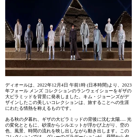
込
み
中
で
す
ディオールは、2022年12月4日 午前1時 (日本時間)より、2023
年フォール メンズ コレクションのランウェイショーをギザの
大ピラミッドを背景に発表しました。キム・ジョーンズがデ
ザインしたこの美しいコレクションは、旅することへの生涯
にわたる情熱を称えるものです。
ある秋の夕暮れ、ギザの大ピラミッドの背後に沈む太陽…. 光
の変化とともに、砂漠からシルエットが浮かび上がり、空の
色、風景、時間の流れを映し出しながら動き出します。この
コレクションでは、グレーのグラデーションが、昼間から夕