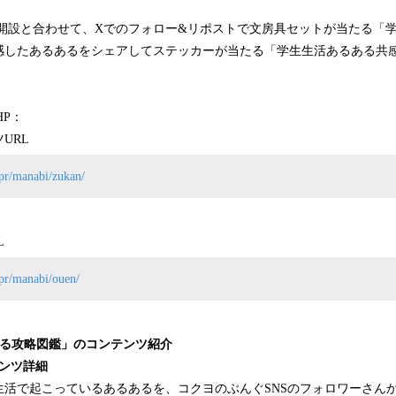
開設と合わせて、Xでのフォロー&リポストで文房具セットが当たる「
感したあるあるをシェアしてステッカーが当たる「学生生活あるある共
HP：
URL
/pr/manabi/zukan/
L
/pr/manabi/ouen/
ある攻略図鑑」のコンテンツ紹介
ンツ詳細
生活で起こっているあるあるを、コクヨのぶんぐSNSのフォロワーさん