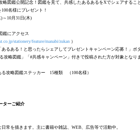
る攻略図鑑公開記念！図鑑を見て、共感したあるあるをXでシェアするこ
を100名様にプレゼント！
～10月31日(木)
図鑑にアクセス
t.co.jp/stationery/feature/manabi/zukan
）
「あるある！と思ったらシェアしてプレゼントキャンペーン応募！」ボ
ある攻略図鑑」「#共感キャンペーン」付きで投稿された方が対象となり
る攻略図鑑ステッカー 15種類 （100名様）
ーターご紹介
な日常を描きます。主に書籍や雑誌、WEB、広告等で活動中。