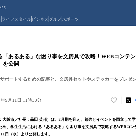
ES
ン
ライフスタイル
ビジネス
グルメ
スポーツ
る「あるある」な困り事を文房具で攻略！WEBコンテ
」を公開
サポートするための記事と、文房具セットやステッカーをプレゼ
4年9月11日 11時30分
い
い
ね
：大阪市／社長：黒田 英邦）は、2月期を迎え、勉強とイベントを両立して
！
ため、学生生活における「あるある」な困り事を文房具で攻略するWEBコン
数
月11日（水）より公開します。
を