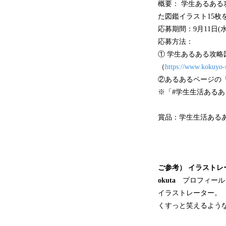
概要： 学生あるあ
た図鑑イラスト15枚
応募期間：9月11日(水)
応募方法：
① 学生あるある攻略
（
https://www.kokuyo-s
②あるあるページの
※「#学生生活ある
賞品：学生生活あるあ
ご参考） イラストレ
okuta
プロフィール
イラストレーター。
くすっと笑えるよう