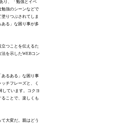
あり、「勉強とイベ
は勉強のシーンなどで
て塗りつぶされてしま
るある」な困り事が多
役立つことを伝えるた
法を示したWEBコン
「あるある」な困り事
ャッチフレーズと、く
図解しています。コクヨ
することで、楽しくも
って大変だ。親はどう