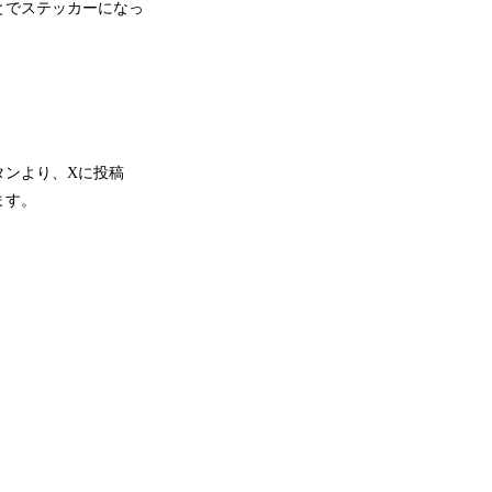
とでステッカーになっ
タンより、Xに投稿
ます。