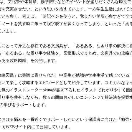
期は、文化祭や体育祭、修学旅行などのイベントが盛りだくさんな時期で
活を充実させたい」という思いを抱えています。一方学生生活において
ごとも多く、例えば、「暗記ペンを使うと、覚えたい箇所が多すぎて全
「ノートを貸す時に限って誤字脱字が多くなってしまう」といった「あ
ています。
生にとって身近な存在である文房具が、「あるある」な困り事の解決に
る「あるある」な困り事や経験を、図鑑形式でまとめ、文房具での攻略方
るある攻略図鑑」を公開します。
攻略図鑑」は実際に寄せられた、中高生が勉強や学生生活で感じている
用いて楽しく攻略するエピソードとして紹介しています。コミカルなキ
気のイラストレーターokutaが書き下ろしたイラストでわかりやすく
困り事を共有しながら、数々の面白おかしいコンテンツで解決法を提案
生の学びをサポートします。
における悩みを一番近くでサポートしたいという保護者に向けた「勉強
、同WEBサイト内にて公開しています。