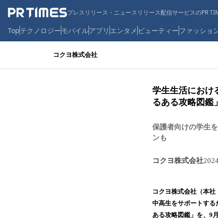
プレスリリース・ニュースリリース配信サービスのPR TIM
Top
テクノロジー
モバイル
アプリ
エンタメ
ビューティー
ファッショ
コクヨ株式会社
学生生活におけ
るある攻略図鑑
保護者向けの学生を
ンも
コクヨ株式会社
202
コクヨ株式会社（本社
中高生をサポートする
ある攻略図鑑」を、9