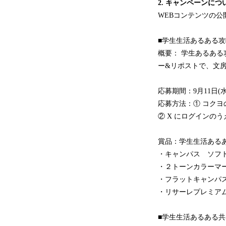
2. キャンペーンにつ
WEBコンテンツの
■学生生活あるある
概要： 学生あるあ
ー&リポストで、文
応募期間：9月11日(水
応募方法：① コクヨの
② X にログインの
賞品：学生生活あるあ
・キャンパス ソフ
・２トーンカラー
・フラット
・リサーレ
■学生生活あるある