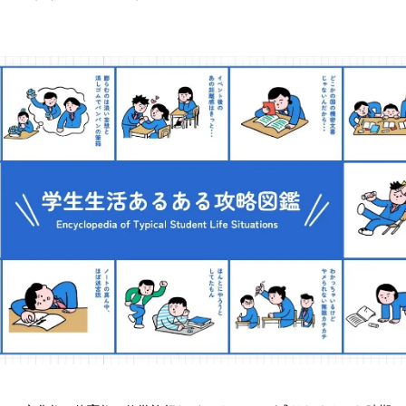
読
み
込
み
中
で
す