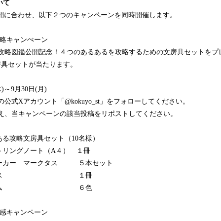
いて
公開に合わせ、以下２つのキャンペーンを同時開催します。
攻略キャンぺーン
る攻略図鑑公開記念！４つのあるあるを攻略するための文房具セットをプ
房具セットが当たります。
)～9月30日(月)
公式Xアカウント「@kokuyo_st」をフォローしてください。
うえ、当キャンペーンの該当投稿をリポストしてください。
る攻略文房具セット（10名様）
トリングノート（A４） １冊
マーカー マークタス ５本セット
キャンパス １冊
プレミアム ６色
共感キャンペーン