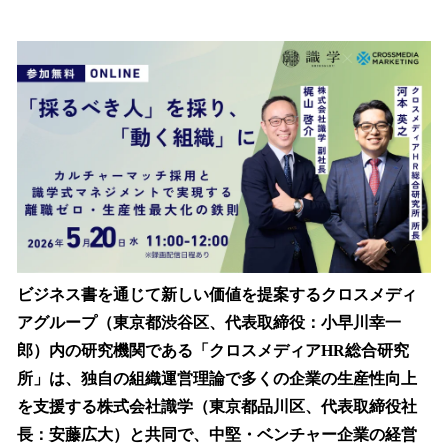
ね
！
数
を
読
み
込
み
中
で
す
ビジネス書を通じて新しい価値を提案するクロスメディ
アグループ（東京都渋谷区、代表取締役：小早川幸一
郎）内の研究機関である「クロスメディアHR総合研究
所」は、独自の組織運営理論で多くの企業の生産性向上
を支援する株式会社識学（東京都品川区、代表取締役社
長：安藤広大）と共同で、中堅・ベンチャー企業の経営