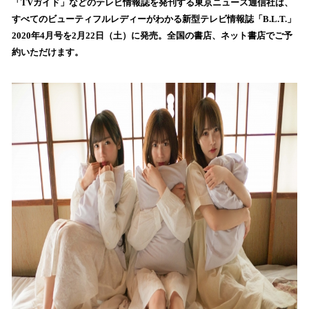
！
「TVガイド」などのテレビ情報誌を発刊する東京ニュース通信社は、
数
すべてのビューティフルレディーがわかる新型テレビ情報誌「B.L.T.」
を
2020年4月号を2月22日（土）に発売。全国の書店、ネット書店でご予
読
約いただけます。
み
込
み
中
で
す