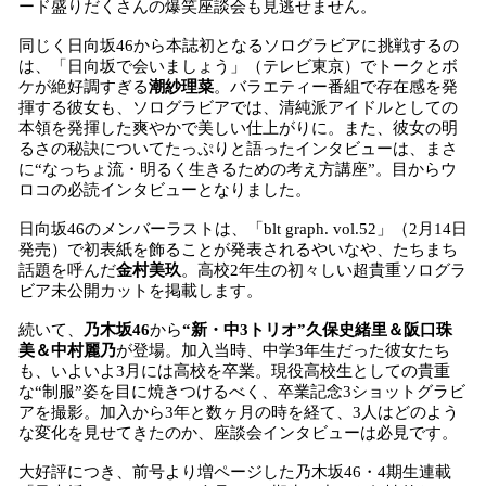
ード盛りだくさんの爆笑座談会も見逃せません。
同じく日向坂46から本誌初となるソログラビアに挑戦するの
は、「日向坂で会いましょう」（テレビ東京）でトークとボ
ケが絶好調すぎる
潮紗理菜
。バラエティー番組で存在感を発
揮する彼女も、ソログラビアでは、清純派アイドルとしての
本領を発揮した爽やかで美しい仕上がりに。また、彼女の明
るさの秘訣についてたっぷりと語ったインタビューは、まさ
に“なっちょ流・明るく生きるための考え方講座”。目からウ
ロコの必読インタビューとなりました。
日向坂46のメンバーラストは、「blt graph. vol.52」（2月14日
発売）で初表紙を飾ることが発表されるやいなや、たちまち
話題を呼んだ
金村美玖
。高校2年生の初々しい超貴重ソログラ
ビア未公開カットを掲載します。
続いて、
乃木坂46
から
“新・中3トリオ”久保史緒里＆阪口珠
美＆中村麗乃
が登場。加入当時、中学3年生だった彼女たち
も、いよいよ3月には高校を卒業。現役高校生としての貴重
な“制服”姿を目に焼きつけるべく、卒業記念3ショットグラビ
アを撮影。加入から3年と数ヶ月の時を経て、3人はどのよう
な変化を見せてきたのか、座談会インタビューは必見です。
大好評につき、前号より増ページした乃木坂46・4期生連載