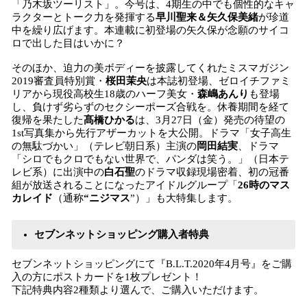
「乃木坂ツーリスト」。今号は、4期生の中でも個性的なキャ
ラクターとトーク力を発揮する
早川聖来＆矢久保美緒
が珍道
中を繰り広げます。本連載に初登場の矢久保が念願のサイコ
ロで出した目はいかに？
そのほか、迫力の美ボディーを披露してくれたミスマガジン
2019審査員特別賞・
桜田茉央
は本誌初登場、ゼロイチファミ
リアから現役高校生18歳のハーフ美女・
森嶋あんり
も登場
し、負けず劣らずのセクシーポーズ合戦を。休養期間を経て
復帰を果たした
髙橋ひかる
は、3月27日（金）発売の待望の
1st写真集から先行アザーカットを大公開。ドラマ「女子高生
の無駄づかい」（テレビ朝日系）主演の
岡田結実
、ドラマ
「シロでもクロでもない世界で、パンダは笑う。」（日本テ
レビ系）に出演中の
白石聖
のドラマ収録現場密着、初の冠番
組が放送されることになったアイドルグループ「
26時のマス
カレイド
（通称
“ニジマス
”）」も大特集します。
セブンネットショッピング購入者特典
セブンネットショッピングにて『B.L.T.2020年4月号』をご購
入の方にポストカードを1枚プレゼント！
下記特典内容2種類より選んで、ご購入いただけます。