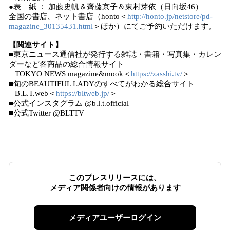
●表 紙 ： 加藤史帆＆齊藤京子＆東村芽依（日向坂46）
全国の書店、ネット書店（honto＜
http://honto.jp/netstore/pd-
magazine_30135431.html
＞ほか）にてご予約いただけます。
【関連サイト】
■東京ニュース通信社が発行する雑誌・書籍・写真集・カレン
ダーなど各商品の総合情報サイト
TOKYO NEWS magazine&mook＜
https://zasshi.tv/
＞
■旬のBEAUTIFUL LADYのすべてがわかる総合サイト
B.L.T.web＜
https://bltweb.jp/
＞
■公式インスタグラム @b.l.t.official
■公式Twitter @BLTTV
このプレスリリースには、
メディア関係者向けの情報があります
メディアユーザーログイン