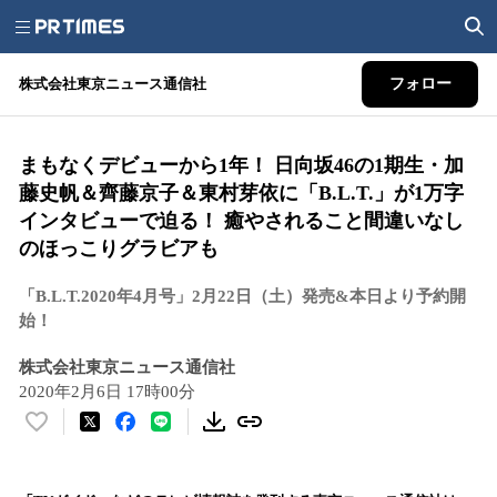
株式会社東京ニュース通信社
フォロー
まもなくデビューから1年！ 日向坂46の1期生・加
藤史帆＆齊藤京子＆東村芽依に「B.L.T.」が1万字
インタビューで迫る！ 癒やされること間違いなし
のほっこりグラビアも
「B.L.T.2020年4月号」2月22日（土）発売&本日より予約開
始！
株式会社東京ニュース通信社
2020年2月6日 17時00分
い
い
ね