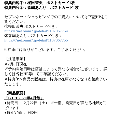
特典内容①：桜田茉央 ポストカード1枚
特典内容②：森嶋あんり ポストカード1枚
セブンネットショッピングでのご購入については下記HPをご
覧ください。
①桜田茉央 ポストカード付き：
https://7net.omni7.jp/detail/1107067754
②森嶋あんり ポストカード付き：
https://7net.omni7.jp/detail/1107067755
※在庫には限りがございます。ご了承ください。
【注意事項】
※2月6日現在
※予約開始日時は店舗によって異なる場合がございます。詳
しくは各社HP等にてご確認ください。
※特典付き商品の販売は、特典の在庫がなくなり次第終了い
たします。
【商品概要】
「​B.L.T.2020年4月号」
●発売日 ： 2月22日（土） ※一部、発売日が異なる地域がご
ざいます
●特別定価 ： 980円