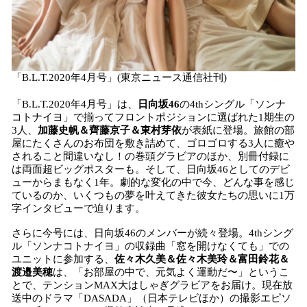
「B.L.T.2020年4月号」(東京ニュース通信社刊)
「B.L.T.2020年4月号」は、
日向坂46
の4thシングル「ソンナ
コトナイヨ」で揃ってフロントポジションに選ばれた1期生の
3人、
加藤史帆＆齊藤京子＆東村芽依
が表紙に登場。旅館の部
屋にたくさんのお布団を敷き詰めて、ゴロゴロする3人に癒や
されること間違いなし！の巻頭グラビアのほか、別冊付録に
は両面超ビッグポスターも。そして、日向坂46としてのデビ
ューからまもなく1年。劇的な変化の中で今、どんな事を感じ
ているのか、いくつもの夢を叶えてきた彼女たちの思いに1万
字インタビューで迫ります。
さらに今号には、日向坂46のメンバーが続々登場。4thシング
ル「ソンナコトナイヨ」の収録曲「窓を開けなくても」での
ユニットに参加する、
佐々木久美＆佐々木美玲＆富田鈴花＆
渡邉美穂
は、「お部屋の中で、元気よく運動だ〜」というこ
とで、テンションMAX大はしゃぎグラビアをお届け。現在放
送中のドラマ「DASADA」（日本テレビほか）の撮影エピソ