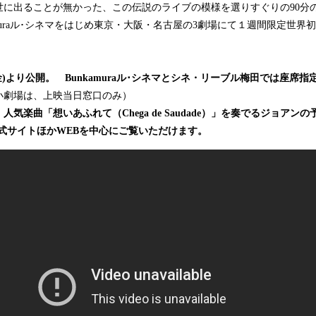
に出ることが無かった、この伝説のライブの模様を選りすぐりの90分の
amuraル･シネマをはじめ東京・大阪・名古屋の3劇場にて１週間限定世界
金)より公開。 Bunkamuraル･シネマとシネ・リーブル梅田では座席
小劇場は、上映当日窓口のみ）
、
人気楽曲「想いあふれて（Chega de Saudade）」を奏でるジョアン
式サイトほかWEBを中心にご覧いただけます。