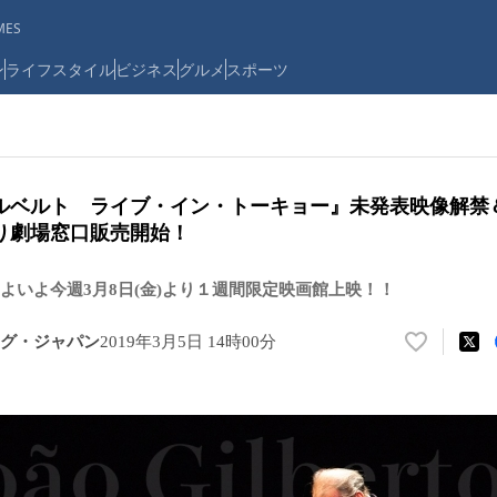
ES
ン
ライフスタイル
ビジネス
グルメ
スポーツ
ルベルト ライブ・イン・トーキョー』未発表映像解禁
り劇場窓口販売開始！
よいよ今週3月8日(金)より１週間限定映画館上映！！
グ・ジャパン
2019年3月5日 14時00分
い
い
ね
！
数
を
読