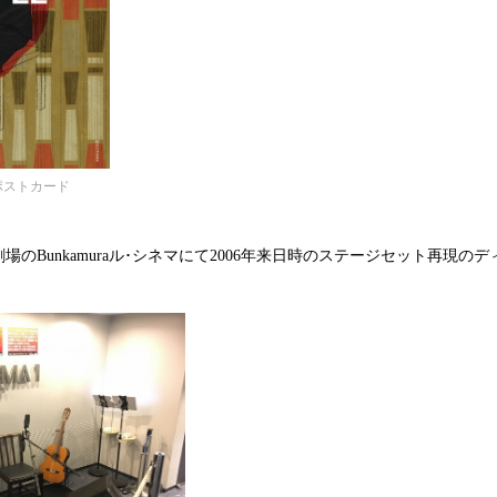
ポストカード
のBunkamuraル･シネマにて2006年来日時のステージセット再現の