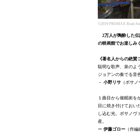
©2019 PROMAX Road And 
2万人が陶酔した伝説
の映画館でお楽しみ
《著名人からの絶賛
聡明な歌声、泉のよ
ジョアンの奏でる音
－
小野リサ
（ボサノ
１曲目から催眠術を
目に焼き付けておい
し込む光。ボサノヴ
産。
ー
伊藤ゴロー
（作編