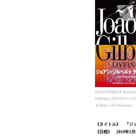
©2019 PROMAX Road And
Publishers_PHOTO P-2 VI
＆Shinicｃhi Yokoyama）
《タイトル》 『ジョア
《日程》 2019年3