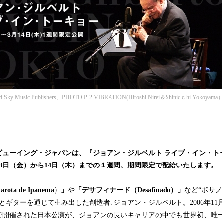
み
込
み
中
で
す
Sky Music Publishers、PHOTO P-2 VIBRATION(Hiroshi Nirei＆Shinicｃhi Yokoyama
ューイング・ジャパンは、『ジョアン・ジルベルト ライブ・イン・ト
3月8日（金）から14日（木）までの１週間、期間限定で配給いたします。
ta de Ipanema）」
や
「デサフィナード（Desafinado）」
など“ボサ
とギターを通じて生み出した創造者､ジョアン・ジルベルト。2006年1
Aで開催された日本公演が、ジョアンの長いキャリアの中でも世界初、唯