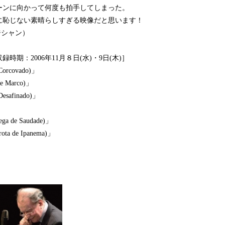
ーンに向かって何度も拍手してしまった。
に恥じない素晴らしすぎる映像だと思います！
ジシャン）
録時期：2006年11月８日(水)・9日(木)］
covado)」
 Marco)」
afinado)」
」
de Saudade)」
a de Ipanema)」