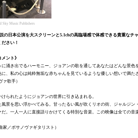
Sky Music Publishers
の日本公演を大スクリーンと5.1chの高臨場感で体感できる貴重なチ
ください！
コメント》
うに涌き出でるハーモニー、ジョアンの歌を通してあなたはどんな景色
色に、私の心は純粋無垢な赤ちゃんを見ているような優しい想いで満た
ヴァ歌手）
かけられたようにジョアンの世界に引き込まれる。
た風景を思い浮かべてみる。甘ったるい風が吹くリオの街、ジャルジン
ァだ。一人一人に直接語りかけてくる特別な音楽。この映像は全ての音
曲家／ボサノヴァギタリスト）