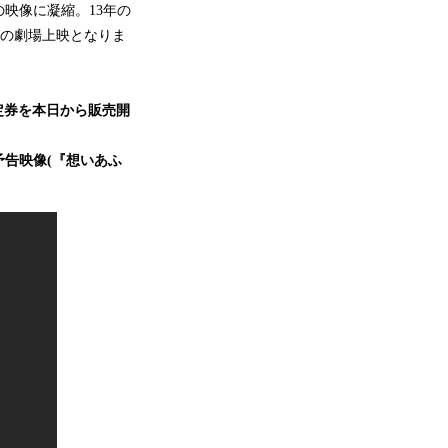
映像に凝縮。13年の
初の劇場上映となりま
指定券を本日から販売開
の予告映像(『想いあふ