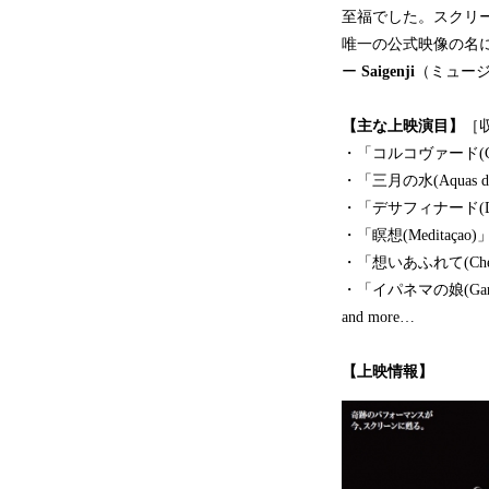
至福でした。スクリ
唯一の公式映像の名
ー
Saigenji
（ミュー
【主な上映演目】
［収
・「コルコヴァード(Cor
・「三月の水(Aquas de
・「デサフィナード(Des
・「瞑想(Meditaçao)
・「想いあふれて(Chega 
・「イパネマの娘(Garot
and more…
【上映情報】