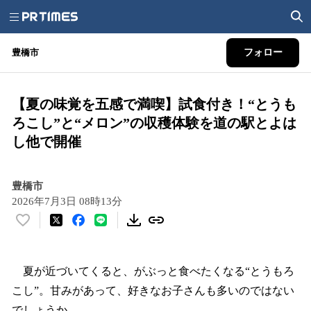
豊橋市
フォロー
【夏の味覚を五感で満喫】試食付き！“とうも
ろこし”と“メロン”の収穫体験を道の駅とよは
し他で開催
豊橋市
2026年7月3日 08時13分
い
い
ね
！
夏が近づいてくると、がぶっと食べたくなる“とうもろ
数
こし”。甘みがあって、好きなお子さんも多いのではない
を
でしょうか。