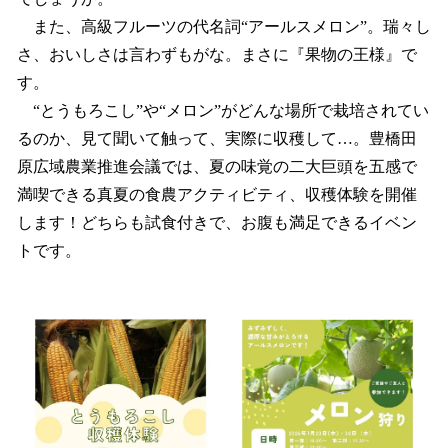
読
み
また、高級フルーツの代名詞“アールスメロン”。瑞々し
込
さ、おいしさは言わずもがな。まさに『果物の王様』で
み
す。
中
で
“とうもろこし”や“メロン”がどんな場所で栽培されてい
す
るのか、見て聞いて触って、実際に収穫して…。豊橋田
原広域農業推進会議では、夏の味覚の二大巨頭を五感で
満喫できる真夏の食農アクティビティ、収穫体験を開催
します！どちらも試食付きで、お腹も満足できるイベン
トです。