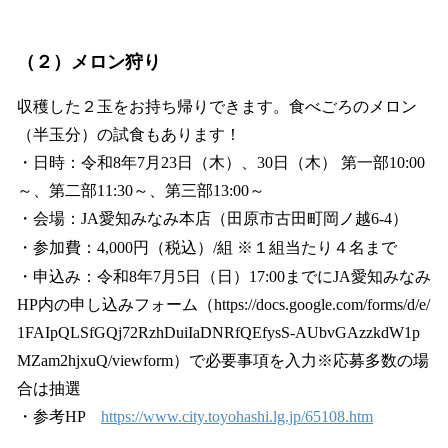
（２）メロン狩り
収穫した２玉をお持ち帰りできます。食べごろのメロン
（半玉分）の試食もあります！
・日時：令和8年7月23日（木）、30日（木） 第一部10:00
～、第二部11:30～、第三部13:00～
・会場：JA愛知みなみ本店（田原市古田町岡ノ越6-4）
・参加費：4,000円（税込）/組 ※１組当たり４名まで
・申込み：令和8年7月5日（日）17:00までにJA愛知みなみ
HP内の申し込みフォーム（https://docs.google.com/forms/d/e/
1FAIpQLSfGQj72RzhDuiIaDNRfQEfysS-AUbvGAzzkdW1p
MZam2hjxuQ/viewform）で必要事項を入力※応募多数の場
合は抽選
・参考HP
https://www.city.toyohashi.lg.jp/65108.htm