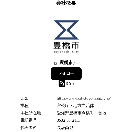
会社概要
豊橋市
42
フォロワー
フォロー
RSS
URL
https://www.city.toyohashi.lg.jp/
業種
官公庁・地方自治体
本社所在地
愛知県豊橋市今橋町１番地
電話番号
0532-51-2111
代表者名
長坂尚登