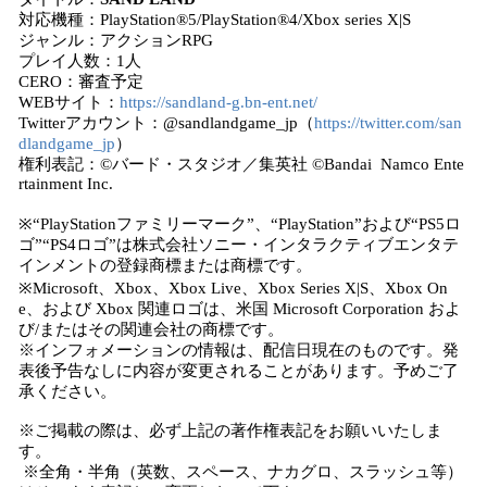
対応機種：PlayStation®5/PlayStation®4/Xbox series X|S
ジャンル：アクションRPG
プレイ人数：1人
CERO：審査予定
WEBサイト：
https://sandland-g.bn-ent.net/
Twitterアカウント：@sandlandgame_jp（
https://twitter.com/san
dlandgame_jp
）
権利表記：©バード・スタジオ／集英社 ©Bandai Namco Ente
rtainment Inc.
※“PlayStationファミリーマーク”、“PlayStation”および“PS5ロ
ゴ”“PS4ロゴ”は株式会社ソニー・インタラクティブエンタテ
インメントの登録商標または商標です。
※Microsoft、Xbox、Xbox Live、Xbox Series X|S、Xbox On
e、および Xbox 関連ロゴは、米国 Microsoft Corporation およ
び/またはその関連会社の商標です。
※インフォメーションの情報は、配信日現在のものです。発
表後予告なしに内容が変更されることがあります。予めご了
承ください。
※ご掲載の際は、必ず上記の著作権表記をお願いいたしま
す。
※全角・半角（英数、スペース、ナカグロ、スラッシュ等）