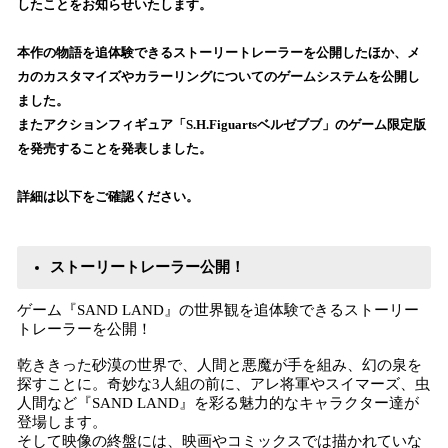
したことをお知らせいたします。
読
み
本作の物語を追体験できるストーリートレーラーを公開したほか、メ
込
カのカスタマイズやカラーリングについてのゲームシステムを公開し
み
ました。
中
で
またアクションフィギュア「S.H.Figuartsベルゼブブ」のゲーム限定版
す
を発売することを発表しました。
詳細は以下をご確認ください。
ストーリートレーラー公開！
ゲーム『SAND LAND』の世界観を追体験できるストーリー
トレーラーを公開！
乾ききった砂漠の世界で、人間と悪魔が手を組み、幻の泉を
探すことに。奇妙な3人組の前に、アレ将軍やスイマーズ、虫
人間など『SAND LAND』を彩る魅力的なキャラクター達が
登場します。
そして映像の終盤には、映画やコミックスでは描かれていな