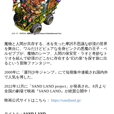
魔物と人間が共存する、水を失った摩訶不思議な砂漠の世界
を舞台に、ワルだけどピュアな全身ピンクの悪魔の王子・ベ
ルゼブブが、魔物のシーフ、人間の保安官・ラオと奇妙なト
リオを組んで砂漠のどこかに存在する“幻の泉”を探す旅に出
るという冒険ファンタジー。
2000年に「週刊少年ジャンプ」にて短期集中連載され国内外
で人気を博した。
2022年12月に「SAND LAND project」が発表され、8月より
全国の劇場で映画『SAND LAND』が絶賛公開中！
映画公式サイトはこちら：
https://sandland.jp/
タイトル：
SAND LAND