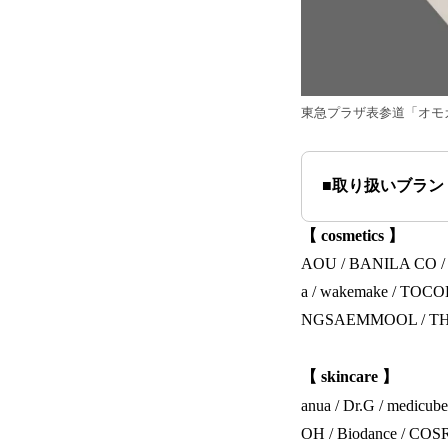
東急プラザ表参道「オモカド
■取り扱いブラン
【 cosmetics 】
AOU / BANILA CO / O
a / wakemake / TOCOBO
NGSAEMMOOL / THE
【 skincare 】
anua / Dr.G / medicub
OH / Biodance / COSR