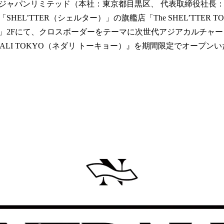
ャパンリミテッド（本社：東京都目黒区、 代表取締役社長
！
数
HEL’TTER（シェルター）」の旗艦店「The SHEL’TTER T
を
」2Fにて、クロスボーダーをテーマに次世代アジアカルチャ
読
ALI TOKYO（ネダリ トーキョー）』を期間限定でオープン
み
込
み
中
で
す