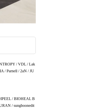
 ENTROPY / VDL / Lak
 / Parnell / 2aN / JU
 MEDIPEEL / BIOHEAL B
EJURAN / sungboonedit