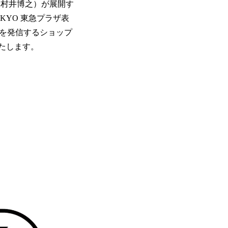
：村井博之）が展開す
OKYO 東急プラザ表
ーを発信するショップ
いたします。