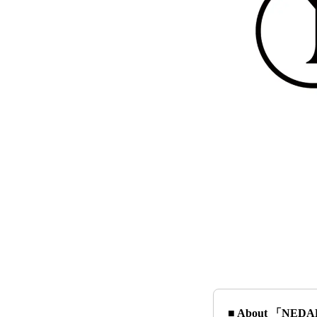
■ About 「NED