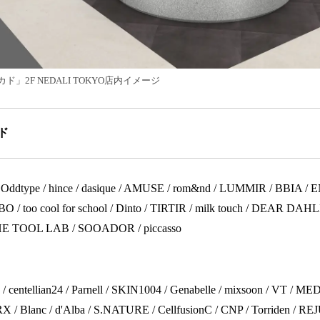
」2F NEDALI TOKYO店内イメージ
ド
ddtype / hince / dasique / AMUSE / rom&nd / LUMMIR / BBIA /
 / too cool for school / Dinto / TIRTIR / milk touch / DEAR DAHLIA
 TOOL LAB / SOOADOR / piccasso
e / centellian24 / Parnell / SKIN1004 / Genabelle / mixsoon / VT /
X / Blanc / d'Alba / S.NATURE / CellfusionC / CNP / Torriden / R