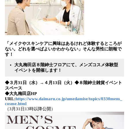
「メイクやスキンケアに興味はあるけれど体験するところが
ない。どれを選べばよいかわからない」そんな男性に朗報で
す！
大丸梅田店８階紳士フロアにて、メンズコスメ体験型
イベントを開催します！
◆​３月31日（水）→４月13日（火）◆８階紳士雑貨イベント
スペース
◆大丸梅田店HP
URL:
https://www.daimaru.co.jp/umedamise/topics/0330mens_
cosme.html
（3月31日13時以降公開）