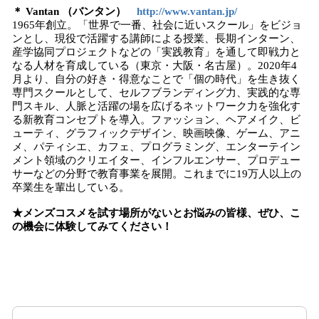
＊ Vantan （バンタン）
http://www.vantan.jp/
1965年創立。「世界で一番、社会に近いスクール」をビジョ
ンとし、現役で活躍する講師による授業、長期インターン、
産学協同プロジェクトなどの「実践教育」を通して即戦力と
なる人材を育成している（東京・大阪・名古屋）。2020年4
月より、自分の好き・得意なことで「個の時代」を生き抜く
専門スクールとして、セルフブランディング力、実践的な専
門スキル、人脈と活躍の場を広げるネットワーク力を強化す
る新教育コンセプトを導入。ファッション、ヘアメイク、ビ
ューティ、グラフィックデザイン、映画映像、ゲーム、アニ
メ、パティシエ、カフェ、プログラミング、エンターテイン
メント領域のクリエイター、インフルエンサー、プロデュー
サーなどの分野で教育事業を展開。これまでに19万人以上の
卒業生を輩出している。
★メンズコスメを試す場所がないとお悩みの皆様、ぜひ、こ
の機会に体験してみてください！