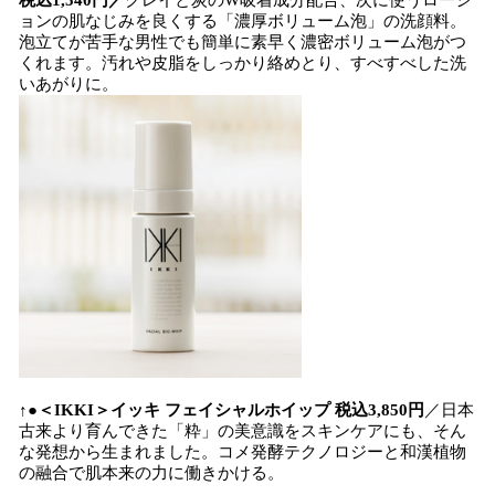
税込1,540円／
クレイと炭のW吸着成分配合、次に使うローシ
ョンの肌なじみを良くする「濃厚ボリューム泡」の洗顔料。
泡立てが苦手な男性でも簡単に素早く濃密ボリューム泡がつ
くれます。汚れや皮脂をしっかり絡めとり、すべすべした洗
いあがりに。
↑●＜IKKI＞イッキ フェイシャルホイップ 税込3,850円
／日本
古来より育んできた「粋」の美意識をスキンケアにも、そん
な発想から生まれました。コメ発酵テクノロジーと和漢植物
の融合で肌本来の力に働きかける。