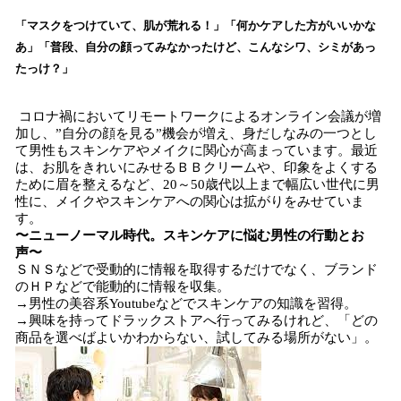
ね
！
「マスクをつけていて、肌が荒れる！」「何かケアした方がいいかな
数
あ」「普段、自分の顔ってみなかったけど、こんなシワ、シミがあっ
を
たっけ？」
読
み
コロナ禍においてリモートワークによるオンライン会議が増
込
加し、”自分の顔を見る”機会が増え、身だしなみの一つとし
み
て男性もスキンケアやメイクに関心が高まっています。最近
中
は、お肌をきれいにみせるＢＢクリームや、印象をよくする
で
ために眉を整えるなど、20～50歳代以上まで幅広い世代に男
す
性に、メイクやスキンケアへの関心は拡がりをみせていま
す。
〜ニューノーマル時代。スキンケアに悩む男性の行動とお
声〜
ＳＮＳなどで受動的に情報を取得するだけでなく、ブランド
のＨＰなどで能動的に情報を収集。
→男性の美容系Youtubeなどでスキンケアの知識を習得。
→興味を持ってドラックストアへ行ってみるけれど、「どの
商品を選べばよいかわからない、試してみる場所がない」。