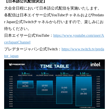
【日本語公式配信決定】
大会全日程において日本語公式配信を実施いたします。
各配信は日本エイサー公式YouTubeチャネルおよびPredato
r Japan公式Twitchチャネルから行いますので、楽しみにお
待ちください。
日本エイサー公式YouTube：
https://www.youtube.com/user/A
cerJapanChannel
プレデタージャパン公式Twitch：
https://www.twitch.tv/preda
tor_japan