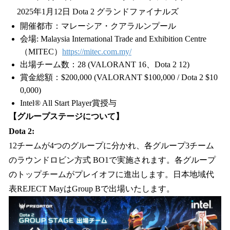
2025年1月12日 Dota 2 グランドファイナルズ
開催都市：マレーシア・クアラルンプール
会場: Malaysia International Trade and Exhibition Centre
（MITEC）
https://mitec.com.my/
出場チーム数：28 (VALORANT 16、Dota 2 12)
賞金総額：$200,000 (VALORANT $100,000 / Dota 2 $10
0,000)
Intel® All Start Player賞授与
【グループステージについて】
Dota 2:
12チームが4つのグループに分かれ、各グループ3チーム
のラウンドロビン方式 BO1で実施されます。各グループ
のトップチームがプレイオフに進出します。日本地域代
表REJECT MayはGroup Bで出場いたします。