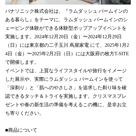
読
み
パナソニック株式会社は、『ラムダッシュ パームインの
込
ある暮らし』をテーマに、ラムダッシュ パームインのシ
み
中
ェービング体験ができる体験型ポップアップイベントを
で
実施します。2024年12月20日（金）〜2024年12月29日
す
（日）には東京都の二子玉川 蔦屋家電 にて、2025年1月2
4日（金）〜2025年2月2日（日）には大阪府の枚方T-SITE
で開催します。
イベントでは、上質なライフスタイルや旅行をイメージ
した展示や、実際にラムダッシュ パームインを使って
「深剃り」と「肌へのやさしさ」を追求した剃り味を確
認できるタッチ＆トライを実施します。クリスマスプレ
ゼントや春の新生活の準備を考えるこの機に、是非お立
ち寄りください。
■商品について